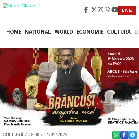
LIVE
HOME
NAȚIONAL
WORLD
ECONOMIE
CULTURĂ
L
CULTURĂ
18:00 / 14/02/2023
WHATSAPP
FACEBO
TEL