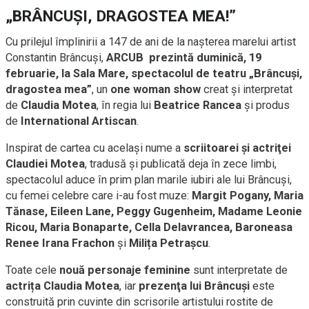
„BRÂNCUŞI, DRAGOSTEA MEA!”
Cu prilejul împlinirii a 147 de ani de la naşterea marelui artist
Constantin Brâncuşi,
ARCUB prezintă duminică, 19
februarie, la Sala Mare, spectacolul de teatru
„Brâncuşi,
dragostea mea”
, un
one woman show
creat şi interpretat
de
Claudia Motea
, în regia lui
Beatrice Rancea
şi produs
de
International Artiscan
.
Inspirat de cartea cu acelaşi nume a
scriitoarei şi actriţei
Claudiei Motea
, tradusă și publicată deja în zece limbi,
spectacolul aduce în prim plan marile iubiri ale lui Brâncuși,
cu femei celebre care i-au fost muze:
Margit Pogany, Maria
Tănase, Eileen Lane, Peggy Gugenheim, Madame Leonie
Ricou, Maria Bonaparte, Cella Delavrancea, Baroneasa
Renee Irana Frachon
și
Milița Petrașcu
.
Toate cele
nouă personaje feminine
sunt interpretate de
actrița Claudia Motea
, iar
prezenţa lui Brâncuşi
este
construită prin cuvinte din scrisorile artistului rostite de