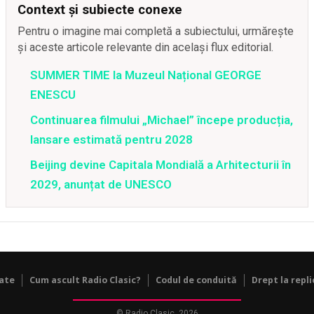
Context și subiecte conexe
Pentru o imagine mai completă a subiectului, urmărește
și aceste articole relevante din același flux editorial.
SUMMER TIME la Muzeul Național GEORGE
ENESCU
Continuarea filmului „Michael” începe producția,
lansare estimată pentru 2028
Beijing devine Capitala Mondială a Arhitecturii în
2029, anunțat de UNESCO
tate
Cum ascult Radio Clasic?
Codul de conduită
Drept la repli
© Radio Clasic, 2026