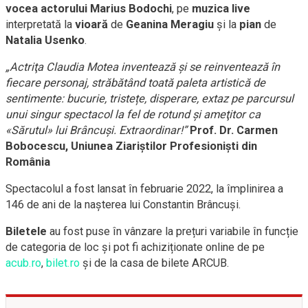
vocea actorului Marius Bodochi
, pe
muzica live
interpretată la
vioară
de
Geanina Meragiu
şi la
pian
de
Natalia Usenko
.
„Actriţa Claudia Motea inventează şi se reinventează în
fiecare personaj, străbătând toată paleta artistică de
sentimente: bucurie, tristețe, disperare, extaz pe parcursul
unui singur spectacol la fel de rotund şi ameţitor ca
«Sărutul» lui Brâncuşi. Extraordinar!”
Prof. Dr. Carmen
Bobocescu, Uniunea Ziariştilor Profesionişti din
România
Spectacolul a fost lansat în februarie 2022, la împlinirea a
146 de ani de la naşterea lui Constantin Brâncuşi.
Biletele
au fost puse în vânzare la prețuri variabile în funcție
de categoria de loc și pot fi achiziționate online de pe
acub.ro
,
bilet.ro
și de la casa de bilete ARCUB.