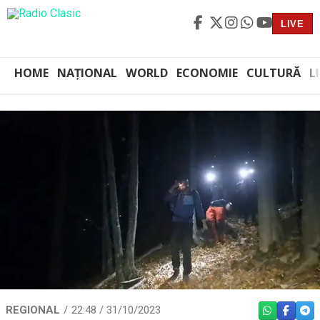
LIVE
HOME
NAȚIONAL
WORLD
ECONOMIE
CULTURĂ
L
REGIONAL
22:48 / 31/10/2023
WHATSAPP
FACEBO
TEL