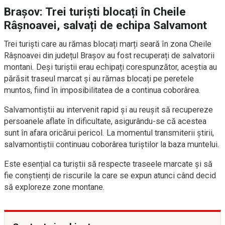
Brașov: Trei turiști blocați în Cheile
Râșnoavei, salvați de echipa Salvamont
Trei turiști care au rămas blocați marți seară în zona Cheile
Râșnoavei din județul Brașov au fost recuperați de salvatorii
montani. Deși turiștii erau echipați corespunzător, aceștia au
părăsit traseul marcat și au rămas blocați pe peretele
muntos, fiind în imposibilitatea de a continua coborârea.
Salvamontiștii au intervenit rapid și au reușit să recupereze
persoanele aflate în dificultate, asigurându-se că acestea
sunt în afara oricărui pericol. La momentul transmiterii știrii,
salvamontiștii continuau coborârea turiștilor la baza muntelui.
Este esențial ca turiștii să respecte traseele marcate și să
fie conștienți de riscurile la care se expun atunci când decid
să exploreze zone montane.