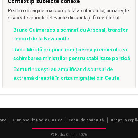
Context și subiecte conexe
Pentru o imagine mai completă a subiectului, urmărește
și aceste articole relevante din același flux editorial.
Bruno Guimaraes a semnat cu Arsenal, transfer
record de la Newcastle
Radu Miruță propune menținerea premierului și
schimbarea miniștrilor pentru stabilitate politică
Conturi rusești au amplificat discursul de
extremă dreaptă în criza migrației din Ceuta
tate
Cum ascult Radio Clasic?
Codul de conduită
Drept la repli
© Radio Clasic, 2026