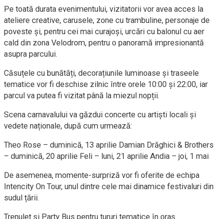
Pe toată durata evenimentului, vizitatorii vor avea acces la
ateliere creative, carusele, zone cu trambuline, personaje de
poveste și, pentru cei mai curajoși, urcări cu balonul cu aer
cald din zona Velodrom, pentru o panoramă impresionantă
asupra parcului.
Căsuțele cu bunătăți, decorațiunile luminoase și traseele
tematice vor fi deschise zilnic între orele 10:00 și 22:00, iar
parcul va putea fi vizitat până la miezul nopții.
Scena carnavalului va găzdui concerte cu artiști locali și
vedete naționale, după cum urmează:
Theo Rose – duminică, 13 aprilie Damian Drăghici & Brothers
– duminică, 20 aprilie Feli – luni, 21 aprilie Andia – joi, 1 mai
De asemenea, momente-surpriză vor fi oferite de echipa
Intencity On Tour, unul dintre cele mai dinamice festivaluri din
sudul țării.
Trenuleț și Party Bus pentru tururi tematice în oraș