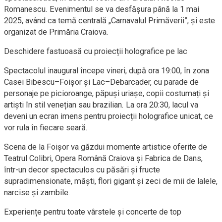
Romanescu. Evenimentul se va desfășura până la 1 mai
2025, având ca temă centrală „Carnavalul Primăverii”, și este
organizat de Primăria Craiova.
Deschidere fastuoasă cu proiecții holografice pe lac
Spectacolul inaugural începe vineri, după ora 19:00, în zona
Casei Bibescu–Foișor și Lac–Debarcader, cu parade de
personaje pe picioroange, păpuși uriașe, copii costumați și
artiști în stil venețian sau brazilian. La ora 20:30, lacul va
deveni un ecran imens pentru proiecții holografice unicat, ce
vor rula în fiecare seară.
Scena de la Foișor va găzdui momente artistice oferite de
Teatrul Colibri, Opera Română Craiova și Fabrica de Dans,
într-un decor spectaculos cu păsări și fructe
supradimensionate, măști, flori gigant și zeci de mii de lalele,
narcise și zambile.
Experiențe pentru toate vârstele și concerte de top