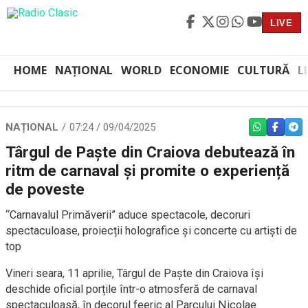
LIVE
HOME
NAȚIONAL
WORLD
ECONOMIE
CULTURĂ
L
NAȚIONAL
07:24 / 09/04/2025
WHATSAPP
FACEBO
TEL
Târgul de Paște din Craiova debutează în
ritm de carnaval și promite o experiență
de poveste
“Carnavalul Primăverii” aduce spectacole, decoruri
spectaculoase, proiecții holografice și concerte cu artiști de
top
Vineri seara, 11 aprilie, Târgul de Paște din Craiova își
deschide oficial porțile într-o atmosferă de carnaval
spectaculoasă, în decorul feeric al Parcului Nicolae