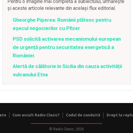
Pentru o imagine mai completă a subiectului, urmărește
și aceste articole relevante din același flux editorial.
Gheorghe Piperea: Românii plătesc pentru
eșecul negocierilor cu Pfizer
PSD solicită activarea mecanismului european
de urgență pentru securitatea energetică a
României
Alertă de călătorie în Sicilia din cauza activității
vulcanului Etna
tate
Cum ascult Radio Clasic?
Codul de conduită
Drept la repli
© Radio Clasic, 2026