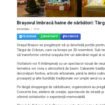
Brașovul îmbracă haine de sărbători: Târg
REGIONAL
10:31
TELEGRAM
WHATSAPP
FACEBOOK
Orașul Brașov se pregătește să-și deschidă porțile pentru
Târgul de Crăciun, care va începe pe 30 noiembrie. Sub t
să transforme centrul orașului într-un adevărat regat al să
Vizitatorii vor fi întâmpinați cu un spectacol vizual de neui
tematice vor crea o atmosferă de basm. Cabanele tradițio
decorațiuni festive, articole artizanale, până la delicii cul
proaspeți și alte bunătăți tradiționale vor umple aerul cu
Pe lângă shoppingul de sărbătoare, organizatorii au pregăti
Concerte live, ateliere de creație, spectacole de stradă și
oferind vizitatorilor o experiență memorabilă.