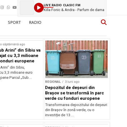
LIVE RADIO CLASIC FM
Killa Fonic & Andra - Parfum de dama
SPORT
RADIO
o săptămână ago
b Arini” din Sibiu va
ajat cu 3,3 milioane
fonduri europene
Arini” din Sibiu,
cu 3,3 milioane euro
opene Parcul „Sub...
REGIONAL
3 luni ago
Depozitul de deșeuri din
Brașov se transformă în parc
verde cu fonduri europene
Transformarea depozitului de deșeuri
din Brașov în zonă verde, cu o
investiție de 13...