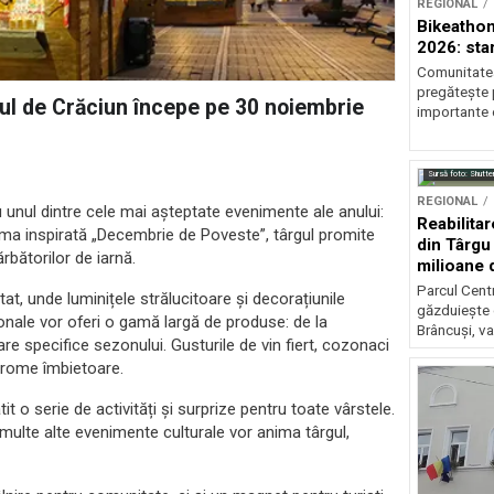
REGIONAL
Bikeathon
2026: star
Comunitatea
pregătește p
ul de Crăciun începe pe 30 noiembrie
importante 
Sursă foto: Shutte
REGIONAL
 unul dintre cele mai așteptate evenimente ale anului:
Reabilitar
ema inspirată „Decembrie de Poveste”, târgul promite
din Târgu
rbătorilor de iarnă.
milioane 
Parcul Centr
tat, unde luminițele strălucitoare și decorațiunile
găzduiește 
nale vor oferi o gamă largă de produse: de la
Brâncuși, va
inare specifice sezonului. Gusturile de vin fiert, cozonaci
 arome îmbietoare.
t o serie de activități și surprize pentru toate vârstele.
 multe alte evenimente culturale vor anima târgul,