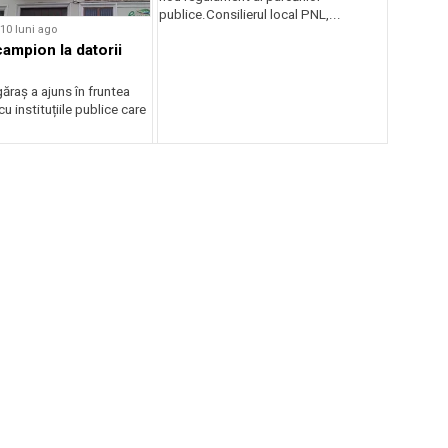
publice.Consilierul local PNL,...
10 luni ago
campion la datorii
ăraș a ajuns în fruntea
 cu instituțiile publice care