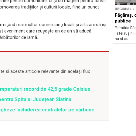
lnire pentru comunitate, ci și un magnet pentru turiști
movarea tradițiilor și culturii locale, fiind un punct
REGIONAL
Făgăraș, 
publice
rmițând mai multor comercianți locali și artizani să își
Primăria Făg
est eveniment care reușește an de an să aducă
listei rușinii
bătorilor de iarnă.
nu și-au...
 și aceste articole relevante din același flux
emperaturi record de 42,5 grade Celsius
pentru Spitalul Județean Slatina
tigheze închiderea centralelor pe cărbune