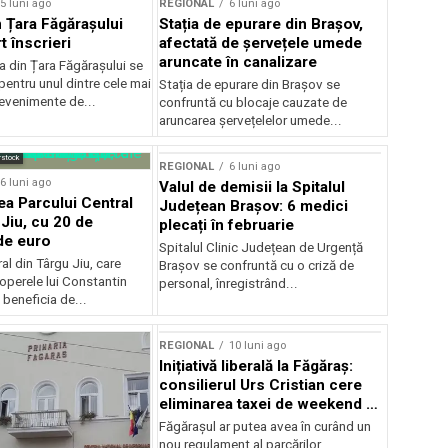
5 luni ago
REGIONAL
6 luni ago
 Țara Făgărașului
Stația de epurare din Brașov,
t înscrieri
afectată de șervețele umede
aruncate în canalizare
 din Țara Făgărașului se
entru unul dintre cele mai
Stația de epurare din Brașov se
evenimente de...
confruntă cu blocaje cauzate de
aruncarea șervețelelor umede...
rstock
REGIONAL
6 luni ago
6 luni ago
Valul de demisii la Spitalul
ea Parcului Central
Județean Brașov: 6 medici
 Jiu, cu 20 de
plecați în februarie
de euro
Spitalul Clinic Județean de Urgență
al din Târgu Jiu, care
Brașov se confruntă cu o criză de
operele lui Constantin
personal, înregistrând...
 beneficia de...
REGIONAL
10 luni ago
Inițiativă liberală la Făgăraș:
consilierul Urs Cristian cere
eliminarea taxei de weekend și
plata cash a parcării
Făgărașul ar putea avea în curând un
nou regulament al parcărilor