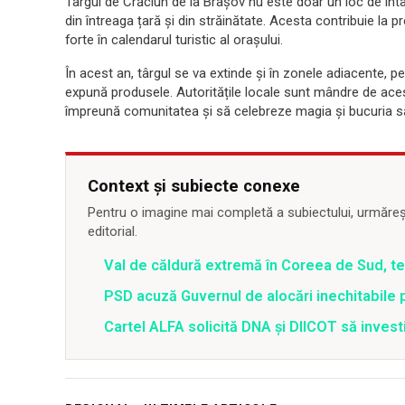
Târgul de Crăciun de la Brașov nu este doar un loc de întâ
din întreaga țară și din străinătate. Acesta contribuie la pro
forte în calendarul turistic al orașului.
În acest an, târgul se va extinde și în zonele adiacente, pe
expună produsele. Autoritățile locale sunt mândre de ac
împreună comunitatea și să celebreze magia și bucuria săr
Context și subiecte conexe
Pentru o imagine mai completă a subiectului, urmărește
editorial.
Val de căldură extremă în Coreea de Sud, t
PSD acuză Guvernul de alocări inechitabile 
Cartel ALFA solicită DNA și DIICOT să inves