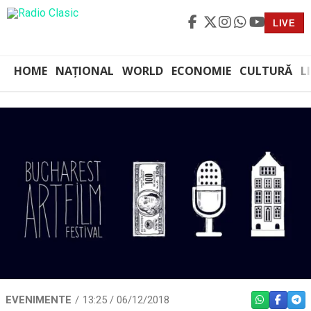
LIVE
HOME
NAȚIONAL
WORLD
ECONOMIE
CULTURĂ
L
EVENIMENTE
13:25 / 06/12/2018
WHATSAPP
FACEBO
TEL