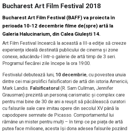
Bucharest Art Film Festival 2018
Bucharest Art Film Festival (BAFF) va proiecta în
perioada 10-12 decembrie filme de(spre) artă la
Galeria Halucinarium, din Calea Giulești 14.
Art Film Festival încearcă la această a III-a ediție să creeze
experiența ideală destinată publicului de cinema și zone
conexe, aducându-l într-o galerie de artă timp de 3 seri.
Programul fiecărei zile începe la ora 19:00.
Festivalul debutează luni,
10 decembrie
, cu povestea unuia
dintre cei mai prolifici falsificatori de artă din istoria Americii,
Mark Landis.
Falsificatorul
(R. Sam Cullman, Jennifer
Grausman) prezintă un personaj carismatic și complex care
pentru mai bine de 30 de ani a reușit să păcălească curatori
cu falsurile sale care imitau opere din secolul XV până la
capodopere semnate de Picasso. Comportamentul lui
rămâne un mister pentru mulți – în timp ce pe piața de artă
putea face milioane, acesta își dona adesea falsurile pozând