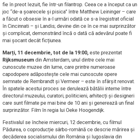
fie în preot Iezuit, fie într-un filantrop. Ceea ce a început ca un
joc “de-a șoarecele și pisica” între Matthew Leininger – care
a făcut o obsesie în a-l urmări odată ce s-a îregistrat oficial
în Cincinnati – și Landis; devine din ce în ce mai surprinzător
și complicat, demonstrând încă o dată că adevărul poate fi
mai șocant decât ficțiunea.
Marți, 11 decembrie, tot de la 19:00,
este prezentat
Rijksmuseum
din Amsterdam, unul dintre cele mai
cunoscute muzee din lume, care printre numeroase
capodopere adăpostește cele mai cunoscute opere
semnate de Rembrandt și Vermeer – este în sfârșit renovat.
În spatele acestui proces se derulează bătălii interne între
directorul muzeului, curatori, politicieni, arhitecți și designeri
care sunt filmate pe mai bine de 10 ani și generează un final
surprinzător. Film în regia lui Oeke Hoogendijk.
Festivalul se încheie miercuri, 12 decembrie, cu filmul
Pădurea, o
coproducție sârbo-română ce descrie mărirea și
decăderea socialismului din România și Iugoslavia din