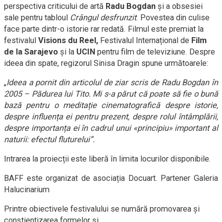
perspectiva criticului de artă
Radu Bogdan
și a obsesiei
sale pentru tabloul
Crângul desfrunzit
. Povestea din culise
face parte dintr-o istorie rar redată. Filmul este premiat la
festivalul
Visions du Reel,
Festivalul Internațional de
Film
de la Sarajevo
și la
UCIN
pentru film de televiziune. Despre
ideea din spate, regizorul Sinisa Dragin spune următoarele:
„
Ideea a pornit din articolul de ziar scris de Radu Bogdan în
2005 – Pădurea lui Tito. Mi s-a părut că poate să fie
o bună
bază pentru o meditație cinematografică despre istorie,
despre influența ei pentru prezent, despre rolul întâmplării,
despre importanța ei în cadrul unui «principiu» important al
naturii: efectul fluturelui”.
Intrarea la proiecții este liberă în limita locurilor disponibile.
BAFF este organizat de asociația Docuart. Partener Galeria
Halucinarium
Printre obiectivele festivalului se numără promovarea și
conștientizarea formelor și