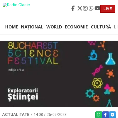
LIVE
HOME
NAȚIONAL
WORLD
ECONOMIE
CULTURĂ
L
ACTUALITATE
14:08 / 25/09/2023
WHATSAPP
FACEBO
TEL