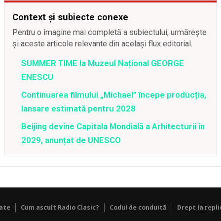
Context și subiecte conexe
Pentru o imagine mai completă a subiectului, urmărește
și aceste articole relevante din același flux editorial.
SUMMER TIME la Muzeul Național GEORGE
ENESCU
Continuarea filmului „Michael” începe producția,
lansare estimată pentru 2028
Beijing devine Capitala Mondială a Arhitecturii în
2029, anunțat de UNESCO
tate
Cum ascult Radio Clasic?
Codul de conduită
Drept la repli