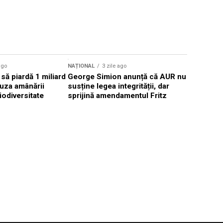
ago
NAȚIONAL
3 zile ago
NAȚIONAL
să piardă 1 miliard
George Simion anunță că AUR nu
Pompierii
uza amânării
susține legea integrității, dar
Grecia pen
iodiversitate
sprijină amendamentul Fritz
incendiil