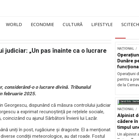
WORLD
ECONOMIE
CULTURĂ
LIFESTYLE
SCITECH
NAȚIONAL
i judiciar: „Un pas înainte ca o lucrare
Operațiun
Dunăre pe
funcționa
la Cernav
Operațiuni 
pentru a pre
de la Cerna
r, considerând-o o lucrare divină. Tribunalul
in februarie 2025.
Sursă foto: Shutte
ălin Georgescu, dispunând că măsura controlului judiciar
NAȚIONAL
eorgescu a exprimat recunoștință pe rețelele sociale,
Alpinist 
oincizând cu ajunul Sărbătorii Învierii lui Lazăr.
cădere în 
timpul une
nă uniți în post, rugăciune și dragoste. El a menționat
Un alpinist 
în diverse condiții meteorologice, au dat roade. Fostul