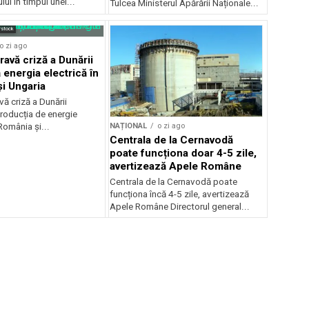
ui în timpul unei...
Tulcea Ministerul Apărării Naționale...
rstock
o zi ago
ravă criză a Dunării
 energia electrică în
i Ungaria
ă criză a Dunării
roducția de energie
NAȚIONAL
o zi ago
 România și...
Centrala de la Cernavodă
poate funcționa doar 4-5 zile,
avertizează Apele Române
Centrala de la Cernavodă poate
funcționa încă 4-5 zile, avertizează
Apele Române Directorul general...