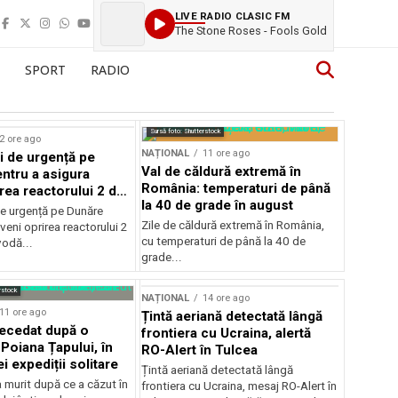
LIVE RADIO CLASIC FM
The Stone Roses - Fools Gold
SPORT
RADIO
Sursă foto: Shutterstock
2 ore ago
NAȚIONAL
11 ore ago
i de urgență pe
Val de căldură extremă în
ntru a asigura
România: temperaturi de până
rea reactorului 2 de
la 40 de grade în august
odă
de urgență pe Dunăre
Zile de căldură extremă în România,
veni oprirea reactorului 2
cu temperaturi de până la 40 de
vodă...
grade...
rstock
NAȚIONAL
14 ore ago
11 ore ago
Țintă aeriană detectată lângă
decedat după o
frontiera cu Ucraina, alertă
Poiana Țapului, în
RO-Alert în Tulcea
i expediții solitare
Țintă aeriană detectată lângă
a murit după ce a căzut în
frontiera cu Ucraina, mesaj RO-Alert în