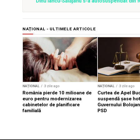
Dinu Iancu-Sălăjanu s-a autosuspendat din f
NAȚIONAL - ULTIMELE ARTICOLE
NAȚIONAL
3 zile ago
NAȚIONAL
3 zile ago
România pierde 10 milioane de
Curtea de Apel Buc
euro pentru modernizarea
suspendă șase hotă
cabinetelor de planificare
Guvernului Bolojan
familială
PSD