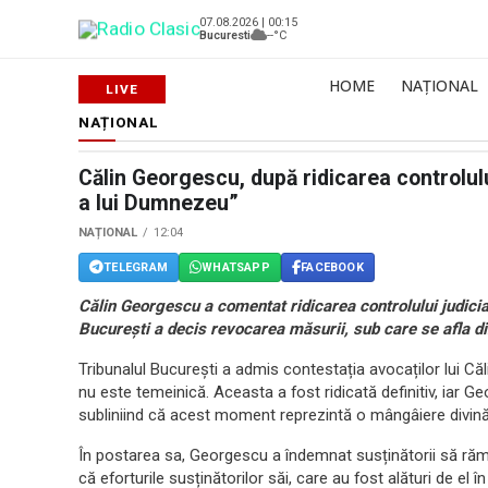
07.08.2026 | 00:15
Bucuresti
--°C
HOME
NAȚIONAL
NAȚIONAL
Călin Georgescu, după ridicarea controlulu
a lui Dumnezeu”
NAȚIONAL
12:04
TELEGRAM
WHATSAPP
FACEBOOK
Călin Georgescu a comentat ridicarea controlului judicia
București a decis revocarea măsurii, sub care se afla d
Tribunalul București a admis contestația avocaților lui C
nu este temeinică. Aceasta a fost ridicată definitiv, iar G
subliniind că acest moment reprezintă o mângâiere divină, c
În postarea sa, Georgescu a îndemnat susținătorii să rămâ
că eforturile susținătorilor săi, care au fost alături de el 