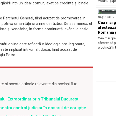
Poiana Țapul
egăsirii într-un ideal comun, axat pe credință și binele
Sursă foto: Shutte
NAȚIONAL
de Parchetul General, fiind acuzat de promovarea în
Cea mai g
mpotriva umanității și crime de război. De asemenea, el
afectează
iste și xenofobe, în formă continuată, având la activ
România ș
Cea mai grav
afectează p
stări online care reflectă o ideologie pro-legionară,
electrică în
 este implicat într-un alt dosar, fiind acuzat de
țiu Potra.
 și aceste articole relevante din același flux
ui Extraordinar prin Tribunalul București
 pentru control judiciar în dosarul de corupție