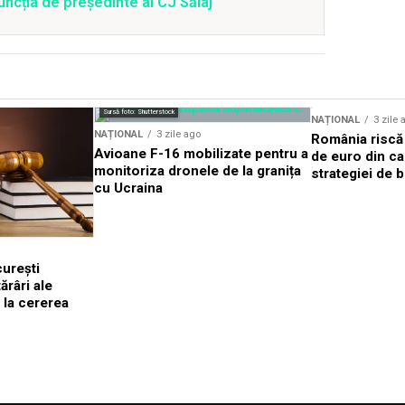
uncția de președinte al CJ Sălaj
Sursă foto: Shutterstock
NAȚIONAL
3 zile 
NAȚIONAL
3 zile ago
România riscă 
Avioane F-16 mobilizate pentru a
de euro din ca
monitoriza dronele de la granița
strategiei de b
cu Ucraina
urești
râri ale
 la cererea