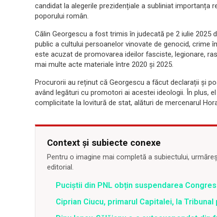
candidat la alegerile prezidențiale a subliniat importanța r
poporului român.
Călin Georgescu a fost trimis în judecată pe 2 iulie 2025 
public a cultului persoanelor vinovate de genocid, crime î
este acuzat de promovarea ideilor fasciste, legionare, ras
mai multe acte materiale între 2020 și 2025.
Procurorii au reținut că Georgescu a făcut declarații și po
având legături cu promotori ai acestei ideologii. În plus, el
complicitate la lovitură de stat, alături de mercenarul Hora
Context și subiecte conexe
Pentru o imagine mai completă a subiectului, urmărește
editorial.
Puciștii din PNL obțin suspendarea Congresul
Ciprian Ciucu, primarul Capitalei, la Tribunal