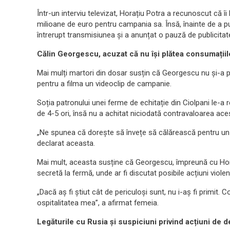
Într-un interviu televizat, Horațiu Potra a recunoscut că îi 
milioane de euro pentru campania sa. Însă, înainte de a p
întrerupt transmisiunea și a anunțat o pauză de publicitat
Călin Georgescu, acuzat că nu își plătea consumațiile
Mai mulți martori din dosar susțin că Georgescu nu și-a pl
pentru a filma un videoclip de campanie.
Soția patronului unei ferme de echitație din Ciolpani le-a 
de 4-5 ori, însă nu a achitat niciodată contravaloarea ace
„Ne spunea că dorește să învețe să călărească pentru un c
declarat aceasta.
Mai mult, aceasta susține că Georgescu, împreună cu Horaț
secretă la fermă, unde ar fi discutat posibile acțiuni violen
„Dacă aș fi știut cât de periculoși sunt, nu i-aș fi primit.
ospitalitatea mea”, a afirmat femeia.
Legăturile cu Rusia și suspiciuni privind acțiuni de d