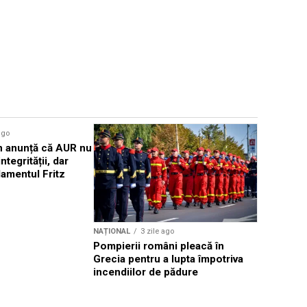
ago
NAȚIONAL
 anunță că AUR nu
PSD cere s
ntegrității, dar
der Leyen
amentul Fritz
educației 
salarială
NAȚIONAL
3 zile ago
Pompierii români pleacă în
Grecia pentru a lupta împotriva
incendiilor de pădure