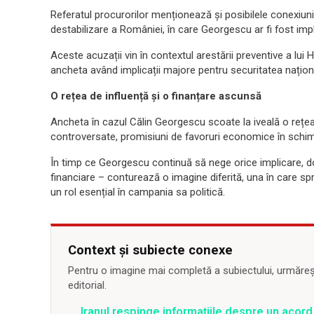
Referatul procurorilor menționează și posibilele conexiuni
destabilizare a României, în care Georgescu ar fi fost impl
Aceste acuzații vin în contextul arestării preventive a lui 
ancheta având implicații majore pentru securitatea națio
O rețea de influență și o finanțare ascunsă
Ancheta în cazul Călin Georgescu scoate la iveală o rețea
controversate, promisiuni de favoruri economice în schimbu
În timp ce Georgescu continuă să nege orice implicare, dove
financiare – conturează o imagine diferită, una în care spr
un rol esențial în campania sa politică.
Context și subiecte conexe
Pentru o imagine mai completă a subiectului, urmărește
editorial.
Iranul respinge informațiile despre un aco