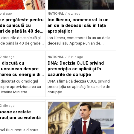
o zi ago
NAȚIONAL
o zi ago
e pregătește pentru
Ion Iliescu, comemorat la un
 de caniculă cu
an de la decesul său în fața
ri de până la 40 de
apropiaților
inci zile de caniculă și
Ion Iliescu, comemorat la un an de la
de până la 40 de grade...
decesul său Aproape un an de...
2 zile ago
NAȚIONAL
2 zile ago
 discută cu
DNA: Decizia CJUE privind
 ucrainean despre
prescripția se aplică și în
narea cu energie din
cazurile de corupție
 discutat cu omologul
DNA afirmă că decizia CJUE privind
espre aprovizionarea cu
prescripția se aplică și în cazurile de
Ucraina Ministra...
corupție...
2 zile ago
soane arestate
racţiuni cu violenţă
pel Bucureşti a dispus