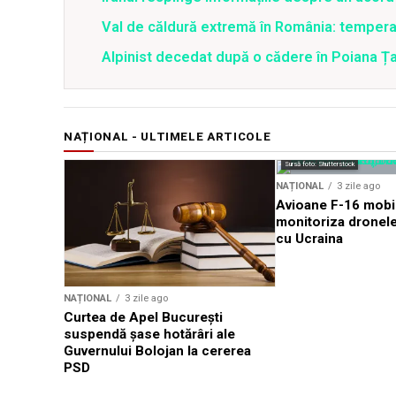
Val de căldură extremă în România: temperat
Alpinist decedat după o cădere în Poiana Țapu
NAȚIONAL - ULTIMELE ARTICOLE
Sursă foto: Shutterstock
NAȚIONAL
3 zile ago
Avioane F-16 mobil
monitoriza dronele 
cu Ucraina
NAȚIONAL
3 zile ago
Curtea de Apel București
suspendă șase hotărâri ale
Guvernului Bolojan la cererea
PSD