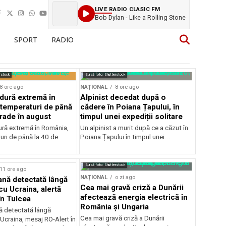
LIVE RADIO CLASIC FM
Bob Dylan - Like a Rolling Stone
SPORT
RADIO
rstock
Sursă foto: Shutterstock
8 ore ago
NAȚIONAL
8 ore ago
ldură extremă în
Alpinist decedat după o
temperaturi de până
cădere în Poiana Țapului, în
grade în august
timpul unei expediții solitare
dură extremă în România,
Un alpinist a murit după ce a căzut în
uri de până la 40 de
Poiana Țapului în timpul unei...
Sursă foto: Shutterstock
11 ore ago
NAȚIONAL
o zi ago
ană detectată lângă
Cea mai gravă criză a Dunării
cu Ucraina, alertă
afectează energia electrică în
în Tulcea
România și Ungaria
nă detectată lângă
Cea mai gravă criză a Dunării
 Ucraina, mesaj RO-Alert în