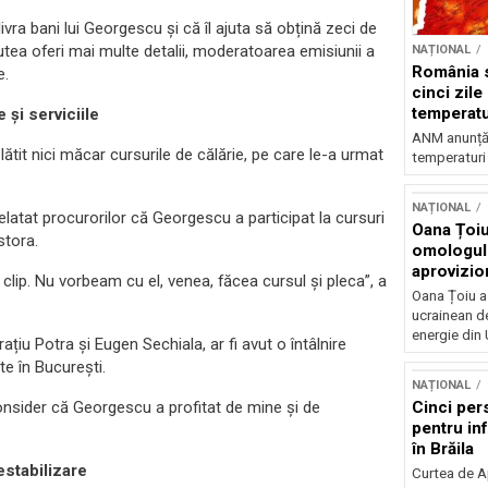
livra bani lui Georgescu și că îl ajuta să obțină zeci de
utea oferi mai multe detalii, moderatoarea emisiunii a
NAȚIONAL
România s
e.
cinci zile
temperatu
 și serviciile
grade
ANM anunță c
ătit nici măcar cursurile de călărie, pe care le-a urmat
temperaturi 
NAȚIONAL
relatat procurorilor că Georgescu a participat la cursuri
Oana Țoiu
stora.
omologul
aprovizio
lip. Nu vorbeam cu el, venea, făcea cursul și pleca”, a
Ucraina
Oana Țoiu a
ucrainean d
energie din 
iu Potra și Eugen Sechiala, ar fi avut o întâlnire
te în București.
NAȚIONAL
Cinci per
 Consider că Georgescu a profitat de mine și de
pentru inf
în Brăila
estabilizare
Curtea de A