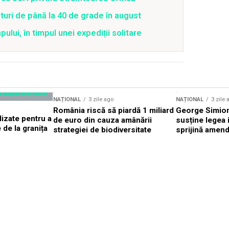
uri de până la 40 de grade în august
lui, în timpul unei expediții solitare
NAȚIONAL
3 zile ago
NAȚIONAL
3 zile 
România riscă să piardă 1 miliard
George Simion
izate pentru a
de euro din cauza amânării
susține legea i
de la granița
strategiei de biodiversitate
sprijină amend