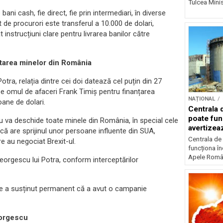
Tulcea Minis
ni cash, fie direct, fie prin intermediari, în diverse
t de procurori este transferul a 10.000 de dolari,
 instrucțiuni clare pentru livrarea banilor către
atarea minelor din România
Potra, relația dintre cei doi datează cel puțin din 27
pe omul de afaceri Frank Timiș pentru finanțarea
NAȚIONAL
oane de dolari.
Centrala 
poate fun
u va deschide toate minele din România, în special cele
avertize
 că are sprijinul unor persoane influente din SUA,
Centrala de
re au negociat Brexit-ul.
funcționa în
Apele Român
s Georgescu lui Potra, conform interceptărilor
are a susținut permanent că a avut o campanie
Georgescu