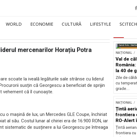
WORLD
ECONOMIE
CULTURĂ
LIFESTYLE
SCITECH
Sursă foto: Shutte
liderul mercenarilor Horațiu Potra
NAȚIONAL
Val de că
România: 
la 40 de 
Zile de căl
are scoate la iveală legăturile sale strânse cu liderul
cu temperat
Procurorii susțin că Georgescu a beneficiat de sprijin
grade...
at vehement că îl cunoaște.
NAȚIONAL
Țintă aeri
escu o mașină de lux, un Mercedes GLE Coupe, închiriat
frontiera 
RO-Alert 
at al său. Costul lunar al chiriei era de 16.900 RON, iar
ent sistematic de susținere a lui Georgescu pe întreaga
Țintă aeria
frontiera cu