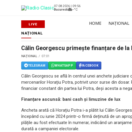
07.08.2026 | 09:56
Bucuresti
--°C
HOME
NAȚIONAL
NAȚIONAL
Călin Georgescu primește finanțare de la 
NAȚIONAL
07:01
TELEGRAM
WHATSAPP
FACEBOOK
Călin Georgescu se află în centrul unei anchete judiciare c
mercenarilor Horațiu Potra, potrivit unor surse din dosar. 
financiar constant din partea lui Potra, deși acesta a neg
Finanțare ascunsă: bani cash și limuzine de lux
Ancheta arată că Horațiu Potra i-a plătit lui Călin Georg
începând cu iunie 2024 printr-o firmă deținută de un apropi
plățile au fost efectuate în numerar, indicând un aranjam
durată a campaniei electorale.