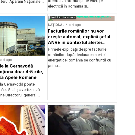
afectează producția de energie
terul Apărării Naționale...
electrică în România și...
Sursă foto: Shutterstock
NAȚIONAL
o zi ago
Facturile românilor nu vor
crește automat, explică șeful
ANRE în contextul alertei
energetice
Primele explicații despre facturile
românilor după declararea alertei
o zi ago
energetice România se confruntă cu
de la Cernavodă
prima...
cționa doar 4-5 zile,
ază Apele Române
 la Cernavodă poate
că 4-5 zile, avertizează
e Directorul general...