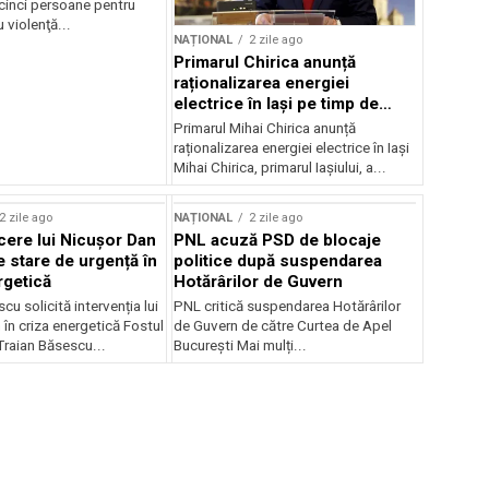
 cinci persoane pentru
u violenţă...
NAȚIONAL
2 zile ago
Primarul Chirica anunță
raționalizarea energiei
electrice în Iași pe timp de
noapte
Primarul Mihai Chirica anunță
raționalizarea energiei electrice în Iași
Mihai Chirica, primarul Iașiului, a...
2 zile ago
NAȚIONAL
2 zile ago
ere lui Nicușor Dan
PNL acuză PSD de blocaje
e stare de urgență în
politice după suspendarea
rgetică
Hotărârilor de Guvern
cu solicită intervenția lui
PNL critică suspendarea Hotărârilor
în criza energetică Fostul
de Guvern de către Curtea de Apel
Traian Băsescu...
București Mai mulți...