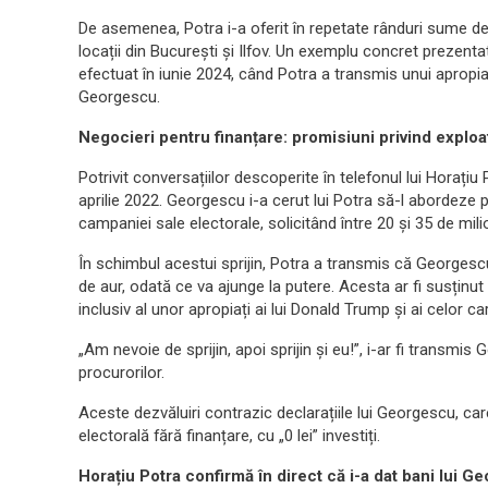
De asemenea, Potra i-a oferit în repetate rânduri sume de ba
locații din București și Ilfov. Un exemplu concret prezenta
efectuat în iunie 2024, când Potra a transmis unui apropiat
Georgescu.
Negocieri pentru finanțare: promisiuni privind explo
Potrivit conversațiilor descoperite în telefonul lui Horațiu 
aprilie 2022. Georgescu i-a cerut lui Potra să-l abordeze 
campaniei sale electorale, solicitând între 20 și 35 de mili
În schimbul acestui sprijin, Potra a transmis că Georgesc
de aur, odată ce va ajunge la putere. Acesta ar fi susținut
inclusiv al unor apropiați ai lui Donald Trump și ai celor ca
„Am nevoie de sprijin, apoi sprijin și eu!”, i-ar fi transmi
procurorilor.
Aceste dezvăluiri contrazic declarațiile lui Georgescu, c
electorală fără finanțare, cu „0 lei” investiți.
Horațiu Potra confirmă în direct că i-a dat bani lui 