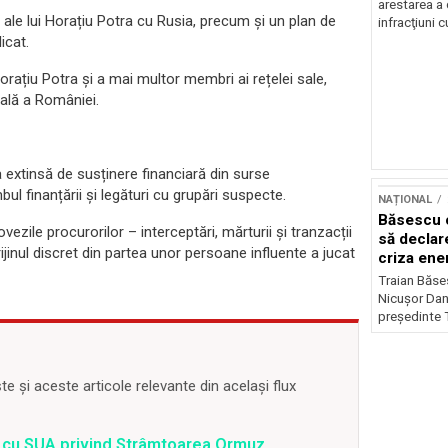
arestarea a
 ale lui Horațiu Potra cu Rusia, precum și un plan de
infracţiuni c
icat.
Horațiu Potra și a mai multor membri ai rețelei sale,
nală a României.
 extinsă de susținere financiară din surse
l finanțării și legături cu grupări suspecte.
NAȚIONAL
Băsescu c
zile procurorilor – interceptări, mărturii și tranzacții
să declar
ijinul discret din partea unor persoane influente a jucat
criza ene
Traian Băses
Nicușor Dan 
președinte 
 și aceste articole relevante din același flux
rd cu SUA privind Strâmtoarea Ormuz