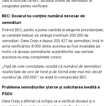
care a solicitat ca BEC să pună listele de semnături la
congelator pentru verificare.
BEC: Dosarul nu conține numărul necesar de
semnături
Potrivit BEC, pentru a putea candida la alegerile prezidențiale,
un candidat trebuie să strângă minimum 200.000 de
semnături. Oana Crețu a depus 205.427 de semnături, însă în
urma verificărilor, 8.000 dintre acestea au fost invalidate pe
motiv că lipseau semnăturile susținătorilor sau numele
acestora nu erau completate corect.
„Față de cele constatate, rezultă că numărul de semnături
neafectate de vicii de fond și de formă este mai mic decât
numărul de 200.000.”
, se arată în comunicatul BEC.
Problema semnăturilor șterse și solicitarea inedită a
PSDU
Oana Crețu a afirmat că echipa sa a verificat dosarul și a