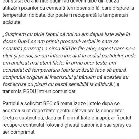
constatat că anumite pagini au devenit albe din cauza
utilizării pixurilor cu cerneală termosensibilă, care dispare la
temperaturi ridicate, dar poate fi recuperată la temperaturi
scăzute.
„Susținem cu tărie faptul că noi nu am depus liste albe în
dosar. După ce am primit procesul-verbal în care se
constată prezența a circa 800 de file albe, aspect care ne-a
uluit și pe noi, ne-am întors imediat la sediul partidului, unde
am analizat mai atent filele. În urma unor teste, am
constatat că temperatura foarte scăzută face să apară
conținutul original al înscrisului și bănuim că acestea au
fost scrise cu pixuri cu pastă sensibilă la căldură.”
, a
transmis PSDU într-un comunicat.
Partidul a solicitat BEC să reanalizeze listele după ce
acestea sunt depozitate pentru câteva ore la congelator.
Crețu a susținut că, dacă ar fi primit listele înapoi, ar fi putut
recupera conținutul folosind gheață carbonică sau spray cu
aer comprimat.