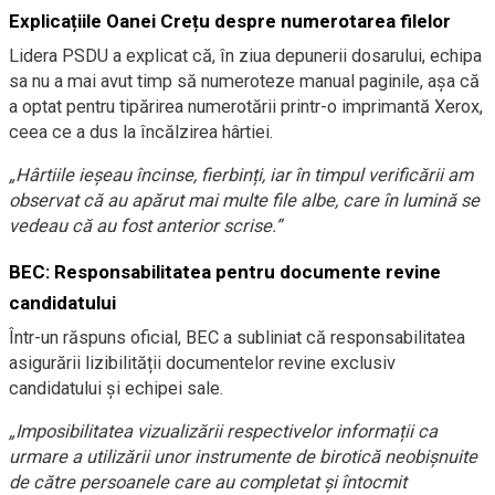
Explicațiile Oanei Crețu despre numerotarea filelor
Lidera PSDU a explicat că, în ziua depunerii dosarului, echipa
sa nu a mai avut timp să numeroteze manual paginile, așa că
a optat pentru tipărirea numerotării printr-o imprimantă Xerox,
ceea ce a dus la încălzirea hârtiei.
„Hârtiile ieșeau încinse, fierbinți, iar în timpul verificării am
observat că au apărut mai multe file albe, care în lumină se
vedeau că au fost anterior scrise.”
BEC: Responsabilitatea pentru documente revine
candidatului
Într-un răspuns oficial, BEC a subliniat că responsabilitatea
asigurării lizibilității documentelor revine exclusiv
candidatului și echipei sale.
„Imposibilitatea vizualizării respectivelor informații ca
urmare a utilizării unor instrumente de birotică neobișnuite
de către persoanele care au completat și întocmit