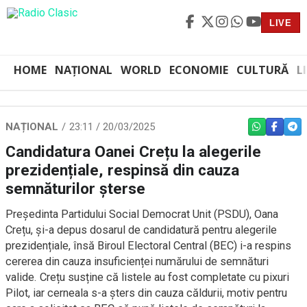
LIVE
HOME
NAȚIONAL
WORLD
ECONOMIE
CULTURĂ
L
NAȚIONAL
23:11 / 20/03/2025
WHATSAPP
FACEBO
TEL
Candidatura Oanei Crețu la alegerile
prezidențiale, respinsă din cauza
semnăturilor șterse
Președinta Partidului Social Democrat Unit (PSDU), Oana
Crețu, și-a depus dosarul de candidatură pentru alegerile
prezidențiale, însă Biroul Electoral Central (BEC) i-a respins
cererea din cauza insuficienței numărului de semnături
valide. Crețu susține că listele au fost completate cu pixuri
Pilot, iar cerneala s-a șters din cauza căldurii, motiv pentru