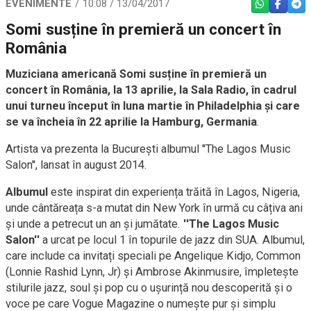
EVENIMENTE
10:08 / 13/04/2017
WHATSAPP
FACEBO
TEL
Somi susține în premieră un concert în
România
Muziciana americană Somi susține în premieră un
concert în România, la 13 aprilie, la Sala Radio, în cadrul
unui turneu început în luna martie în Philadelphia și care
se va încheia în 22 aprilie la Hamburg, Germania
.
Artista va prezenta la București albumul ''The Lagos Music
Salon'', lansat în august 2014.
Albumul
este inspirat din experiența trăită în Lagos, Nigeria,
unde cântăreața s-a mutat din New York în urmă cu câțiva ani
și unde a petrecut un an și jumătate.
''The Lagos Music
Salon''
a urcat pe locul 1 în topurile de jazz din SUA. Albumul,
care include ca invitați speciali pe Angelique Kidjo, Common
(Lonnie Rashid Lynn, Jr) și Ambrose Akinmusire, împletește
stilurile jazz, soul și pop cu o ușurință nou descoperită și o
voce pe care Vogue Magazine o numește pur și simplu