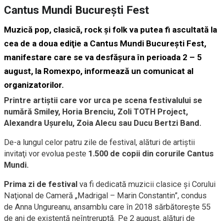
Cantus Mundi Bucureşti Fest
Muzică pop, clasică, rock şi folk va putea fi ascultată la
cea de a doua ediţie a Cantus Mundi Bucureşti Fest,
manifestare care se va desfăşura în perioada 2 – 5
august, la Romexpo, informează un comunicat al
organizatorilor.
Printre artiştii care vor urca pe scena festivalului se
numără Smiley, Horia Brenciu, Zoli TOTH Project,
Alexandra Uşurelu, Zoia Alecu sau Ducu Bertzi Band.
De-a lungul celor patru zile de festival, alături de artiştii
invitaţi vor evolua peste
1.500 de copii din corurile Cantus
Mundi.
Prima zi de festival
va fi dedicată muzicii clasice şi Corului
Naţional de Cameră „Madrigal – Marin Constantin”, condus
de Anna Ungureanu, ansamblu care în 2018 sărbătoreşte 55
de ani de existenţă neîntreruptă. Pe 2 august, alături de