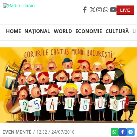
LIVE
HOME
NAȚIONAL
WORLD
ECONOMIE
CULTURĂ
L
EVENIMENTE
12:32 / 24/07/2018
WHATSAPP
FACEBO
TEL