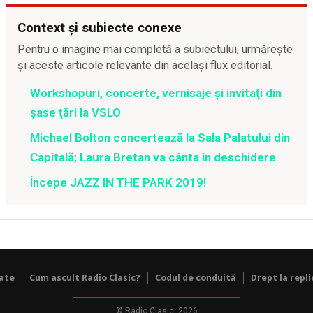
Context și subiecte conexe
Pentru o imagine mai completă a subiectului, urmărește
și aceste articole relevante din același flux editorial.
Workshopuri, concerte, vernisaje şi invitaţi din
şase ţări la VSLO
Michael Bolton concertează la Sala Palatului din
Capitală; Laura Bretan va cânta în deschidere
Începe JAZZ IN THE PARK 2019!
tate
Cum ascult Radio Clasic?
Codul de conduită
Drept la repli
© Radio Clasic, 2026