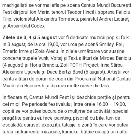
madrigalişti se vor mai afla pe scena Cantus Mundi Bucureşti
Fest dirijorul Ion Marin, tenorul Teodor Ilincăi, soprana Felicia
Filip, violonistul Alexandru Tomescu, pianistul Andrei Licareţ
şi Ansamblul Codex.
Zilele de 3, 4 şi 5 august
vor fi dedicate muzicii pop şi folk.
În 3 august, de la ora 19,00, vor urca pe scenă Smiley, Feli,
Emeric Imre şi Zoia Alecu. În zilele următoare vor susţine
concerte trupele Vunk, Voltaj şi Taxi, alături de Mircea Baniciu
(4 august) şi Horia Brenciu, Zoli TOTH Project, Irina Sârbu,
Alexandra Uşurelu şi Ducu Bertzi Band (5 august). Artiştii vor
cânta alături de coruri de copii din Programul Naţional Cantus
Mundi din Bucureşti şi din mai multe oraşe din ţară.
În fiecare zi, Cantus Mundi Fest îşi deschide porţile şi pentru
cei mici. Pe perioada festivalului, între orele 16,00 – 19,00,
copiii se vor putea bucura de o mulţime de activităţi special
pregătite pentru ei: face-painting, piscină cu bile, turn de
escaladă, carusel, expoziţii, tatuaje, o zonă în care vor putea
testa instrumente muzicale, karaoke, bătaie cu apă şi multe