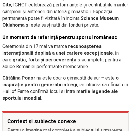
City
, IGHOF celebrează performanțele și contribuțiile marilor
campioni și antrenori din istoria gimnasticii. Expoziția
permanentă poate fi vizitată în incinta
Science Museum
Oklahoma
și este susținută din fonduri private.
Un moment de referință pentru sportul românesc
Ceremonia din 17 mai va marca
recunoașterea
internațională deplină a unei cariere excepționale
, în
care
grația, forța și perseverența
s-au împletit pentru a
aduce României performanțe memorabile.
Cătălina Ponor
nu este doar o gimnastă de aur – este
o
inspirație pentru generații întregi
, iar intrarea sa oficială în
Hall of Fame confirmă locul ei între
marile legende ale
sportului mondial
.
Context și subiecte conexe
Pentru o imagine mai completă a subiectului, urmărește