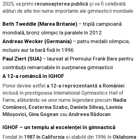
2025, va primi
recunoașterea publică
și va fi celebrată
alături de alte trei nume importante ale gimnasticii mondiale:
Beth Tweddle (Marea Britanie)
– triplă campioană
mondială, bronz olimpic la paralele în 2012
Andreas Wecker (Germania)
– patru medalii olimpice,
inclusiv aur la bară fixă în 1996
Paul Ziert (SUA)
– laureat al Premiului Frank Bare pentru
contribuții remarcabile în susținerea gimnasticii
A 12-a româncă în IGHOF
Ponor devine astfel
a 12-a reprezentantă a României
inclusă în prestigioasa International Gymnastics Hall of
Fame, alăturându-se unor nume legendare precum
Nadia
Comăneci, Ecaterina Szabo, Daniela Silivaș, Lavinia
Miloșovici, Gina Gogean
sau
Andreea Răducan
.
IGHOF – un templu al excelenței în gimnastică
Fondat în
1987 în California
și stabilit din 1996 în
Oklahoma