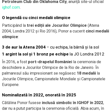
Petroleum Club din Oklahoma City
, anunță site-ul oficial
ighof.com
.
O legendă cu cinci medalii olimpice
Participând la
trei ediții ale Jocurilor Olimpice
(Atena
2004, Londra 2012 și Rio 2016), Ponor a cucerit
cinci medalii
olimpice
:
3 de aur la Atena 2004
– cu echipa, la bârnă și la sol
1 argint la sol și 1 bronz pe echipe
la JO Londra 2012
În 2016, a fost
port-drapelul României
la ceremonia de
deschidere a Jocurilor Olimpice de la Rio de Janeiro. În
palmaresul său impresionant se regăsesc
18 medalii
la
Jocurile Olimpice, Campionatele Mondiale și Campionatele
Europene.
Nominalizată în 2022, onorată în 2025
Cătălina Ponor fusese
inclusă simbolic în IGHOF în 2022
,
dar nu a putut participa la ceremonia oficială. Abia acum, în