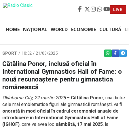
LIVE
HOME
NAȚIONAL
WORLD
ECONOMIE
CULTURĂ
L
SPORT
10:52 / 21/03/2025
WHATSAPP
FACEBO
TEL
Cătălina Ponor, inclusă oficial în
International Gymnastics Hall of Fame: o
nouă recunoaștere pentru gimnastica
românească
Oklahoma City, 22 martie 2025
–
Cătălina Ponor
, una dintre
cele mai emblematice figuri ale gimnasticii românești, va fi
onorată în mod oficial în cadrul ceremoniei anuale de
introducere în International Gymnastics Hall of Fame
(IGHOF)
, care va avea loc
sâmbătă, 17 mai 2025
, la