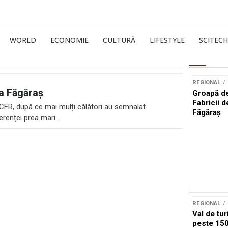
WORLD
ECONOMIE
CULTURĂ
LIFESTYLE
SCITECH
REGIONAL
ra Făgăraș
Groapă de
Fabricii d
 CFR, după ce mai mulți călători au semnalat
Făgăraș
ferenței prea mari...
REGIONAL
Val de tur
peste 150