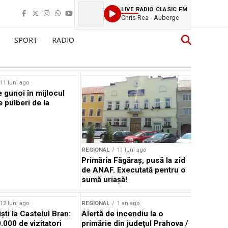
LIVE RADIO CLASIC FM
Chris Rea - Auberge
SPORT
RADIO
11 luni ago
 gunoi în mijlocul
e pulberi de la
REGIONAL
11 luni ago
Primăria Făgăraș, pusă la zid
de ANAF. Executată pentru o
sumă uriașă!
12 luni ago
REGIONAL
1 an ago
iști la Castelul Bran:
Alertă de incendiu la o
.000 de vizitatori
primărie din judeţul Prahova /