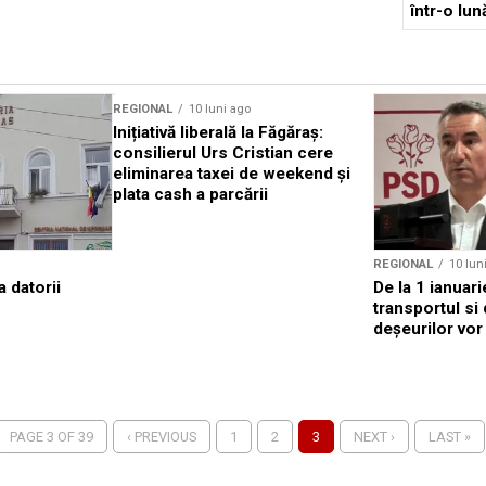
într-o lun
intrare
REGIONAL
10 luni ago
Inițiativă liberală la Făgăraș:
consilierul Urs Cristian cere
eliminarea taxei de weekend și
plata cash a parcării
REGIONAL
10 lun
 datorii
De la 1 ianuari
transportul si
deșeurilor vor
PAGE 3 OF 39
‹ PREVIOUS
1
2
3
NEXT ›
LAST »