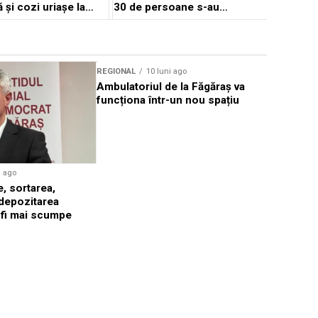
ă și cozi uriașe la
30 de persoane s-au
autoevacuat
REGIONAL
10 luni ago
REGIONAL
Ambulatoriul de la Făgăraș va
Lucrări p
funcționa într-un nou spațiu
călătorilo
i ago
e, sortarea,
 depozitarea
 fi mai scumpe