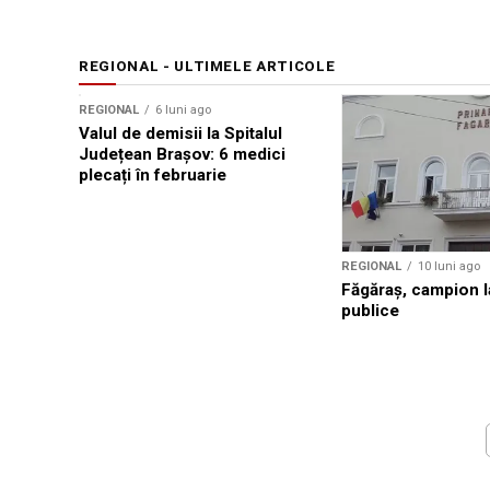
REGIONAL - ULTIMELE ARTICOLE
REGIONAL
6 luni ago
Valul de demisii la Spitalul
Județean Brașov: 6 medici
plecați în februarie
REGIONAL
10 luni ago
Făgăraș, campion la
publice