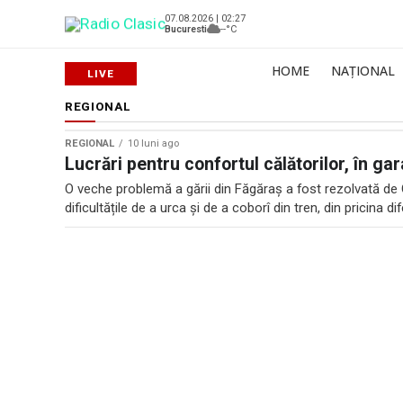
07.08.2026 | 02:27
Bucuresti
--°C
HOME
NAȚIONAL
REGIONAL
REGIONAL
10 luni ago
Lucrări pentru confortul călătorilor, în ga
O veche problemă a gării din Făgăraș a fost rezolvată de
dificultățile de a urca și de a coborî din tren, din pricina di