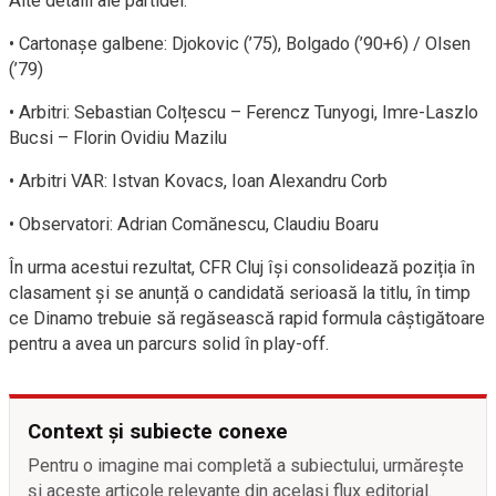
Alte detalii ale partidei:
• Cartonașe galbene: Djokovic (’75), Bolgado (’90+6) / Olsen
(’79)
• Arbitri: Sebastian Colțescu – Ferencz Tunyogi, Imre-Laszlo
Bucsi – Florin Ovidiu Mazilu
• Arbitri VAR: Istvan Kovacs, Ioan Alexandru Corb
• Observatori: Adrian Comănescu, Claudiu Boaru
În urma acestui rezultat, CFR Cluj își consolidează poziția în
clasament și se anunță o candidată serioasă la titlu, în timp
ce Dinamo trebuie să regăsească rapid formula câștigătoare
pentru a avea un parcurs solid în play-off.
Context și subiecte conexe
Pentru o imagine mai completă a subiectului, urmărește
și aceste articole relevante din același flux editorial.