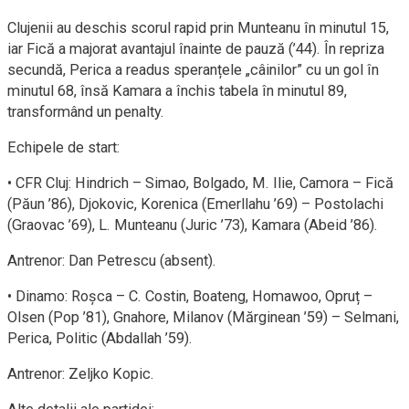
Clujenii au deschis scorul rapid prin Munteanu în minutul 15,
iar Fică a majorat avantajul înainte de pauză (’44). În repriza
secundă, Perica a readus speranțele „câinilor” cu un gol în
minutul 68, însă Kamara a închis tabela în minutul 89,
transformând un penalty.
Echipele de start:
• CFR Cluj: Hindrich – Simao, Bolgado, M. Ilie, Camora – Fică
(Păun ’86), Djokovic, Korenica (Emerllahu ’69) – Postolachi
(Graovac ’69), L. Munteanu (Juric ’73), Kamara (Abeid ’86).
Antrenor: Dan Petrescu (absent).
• Dinamo: Roșca – C. Costin, Boateng, Homawoo, Opruț –
Olsen (Pop ’81), Gnahore, Milanov (Mărginean ’59) – Selmani,
Perica, Politic (Abdallah ’59).
Antrenor: Zeljko Kopic.