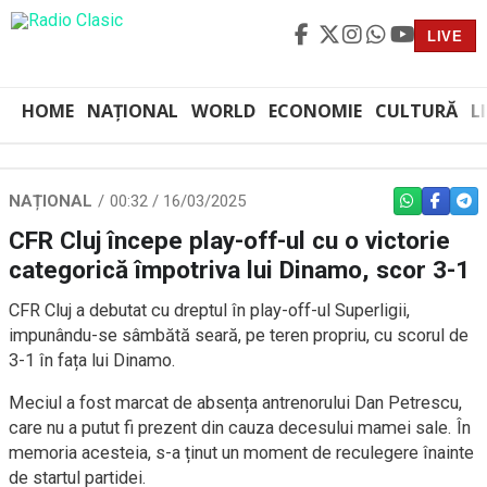
LIVE
HOME
NAȚIONAL
WORLD
ECONOMIE
CULTURĂ
L
NAȚIONAL
00:32 / 16/03/2025
WHATSAPP
FACEBO
TEL
CFR Cluj începe play-off-ul cu o victorie
categorică împotriva lui Dinamo, scor 3-1
CFR Cluj a debutat cu dreptul în play-off-ul Superligii,
impunându-se sâmbătă seară, pe teren propriu, cu scorul de
3-1 în fața lui Dinamo.
Meciul a fost marcat de absența antrenorului Dan Petrescu,
care nu a putut fi prezent din cauza decesului mamei sale. În
memoria acesteia, s-a ținut un moment de reculegere înainte
de startul partidei.