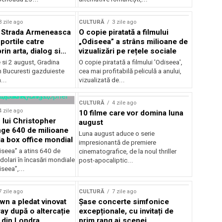
lui Enescu 2026
3 zile ago
CULTURĂ
3 zile ago
l Strada Armeneasca
O copie piratată a filmului
portile catre
„Odiseea” a strâns milioane de
in arta, dialog si
vizualizări pe rețele sociale
, intre 31 iulie si 2
ie si 2 august, Gradina
O copie piratată a filmului 'Odiseea',
a Gradina Botanica din
n Bucuresti gazduieste
cea mai profitabilă peliculă a anului,
...
vizualizată de...
CULTURĂ
4 zile ago
4 zile ago
10 filme care vor domina luna
 lui Christopher
august
nge 640 de milioane
Luna august aduce o serie
la box office mondial
impresionantă de premiere
iseea” a atins 640 de
cinematografice, de la noul thriller
dolari în încasări mondiale
post-apocaliptic...
iseea”,...
7 zile ago
CULTURĂ
7 zile ago
wn a pledat vinovat
Șase concerte simfonice
ay după o altercație
excepționale, cu invitați de
b din Londra
prim rang ai scenei