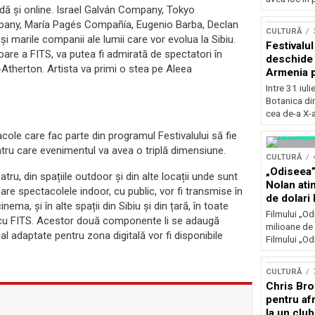
ridă și online. Israel Galván Company, Tokyo
Concursu
any, María Pagés Compañía, Eugenio Barba, Declan
CULTURĂ
și marile companii ale lumii care vor evolua la Sibiu.
Festivalu
are a FITS, va putea fi admirată de spectatori în
deschide 
-Atherton. Artista va primi o stea pe Aleea
Armenia pr
patrimoniu
Intre 31 iul
august, l
Botanica di
Bucuresti
cea de-a X-a
cole care fac parte din programul Festivalului să fie
entru care evenimentul va avea o triplă dimensiune.
CULTURĂ
„Odiseea”
tru, din spațiile outdoor și din alte locații unde sunt
Nolan ati
care spectacolele indoor, cu public, vor fi transmise în
de dolari 
nema, și în alte spații din Sibiu și din țară, în toate
Filmului „Od
at cu FITS. Acestor două componente li se adaugă
milioane de 
al adaptate pentru zona digitală vor fi disponibile
Filmului „Od
CULTURĂ
Chris Bro
pentru afr
la un clu