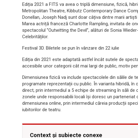
Ediția 2021 a FITS va avea o triplă dimensiune, fizică, hib
Metropolitan Theatre, Kibbutz Contemporary Dance Comp
Donellan, Joseph Nadj sunt doar câțiva dintre marii artiști 
Marea actriță franceză Charlotte Rampling, invitata de ono
spectacolul ”Outwitting the Devil”, alături de Sonia Wieder
Celebrităților.
Festival 3D. Biletele se pun în vânzare din 22 iulie
Ediția din 2021 este adaptată astfel încât sutele de specta
accesibile unor categorii cât mai largi de public, motiv p
Dimensiunea fizică va include spectacolele din sălile de tea
programate reprezentații cu public. În varianta hibridă, în 
direct, prin intermediul a 5 echipe de streaming în săli de ci
zonele unde responsabilii locali își doresc un parteneri
dimensiunea online, prin intermediul căreia producții speci
iubitorilor de teatru.
Context și subiecte conexe