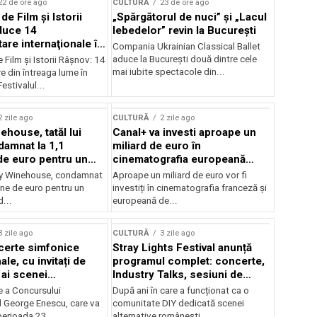
22 de ore ago
CULTURĂ
23 de ore ago
 de Film şi Istorii
„Spărgătorul de nuci” și „Lacul
duce 14
lebedelor” revin la București
re internaţionale în
Compania Ukrainian Classical Ballet
aduce la București două dintre cele
e Film şi Istorii Râşnov: 14
mai iubite spectacole din...
 din întreaga lume în
estivalul...
2 zile ago
CULTURĂ
2 zile ago
ehouse, tatăl lui
Canal+ va investi aproape un
amnat la 1,1
miliard de euro în
de euro pentru un
cinematografia europeană
rdut
până în 2032
my Winehouse, condamnat
Aproape un miliard de euro vor fi
ane de euro pentru un
investiți în cinematografia franceză și
d...
europeană de...
3 zile ago
CULTURĂ
3 zile ago
certe simfonice
Stray Lights Festival anunță
le, cu invitați de
programul complet: concerte,
 ai scenei
Industry Talks, sesiuni de
onale și ansambluri
audiție și noi opțiuni de
e a Concursului
După ani în care a funcționat ca o
le românești de
participare pentru public
l George Enescu, care va
comunitate DIY dedicată scenei
, în programul
perioada 23...
alternative românești,...