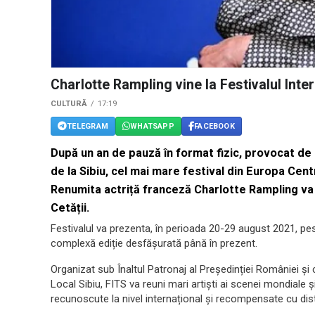
Charlotte Rampling vine la Festivalul Inter
CULTURĂ
17:19
TELEGRAM
WHATSAPP
FACEBOOK
După un an de pauză în format fizic, provocat de
de la Sibiu, cel mai mare festival din Europa Centr
Renumita actriță franceză Charlotte Rampling va 
Cetății.
Festivalul va prezenta, în perioada 20-29 august 2021, pe
complexă ediție desfășurată până în prezent.
Organizat sub Înaltul Patronaj al Președinției României și cu
Local Sibiu, FITS va reuni mari artiști ai scenei mondiale ș
recunoscute la nivel internațional și recompensate cu disti