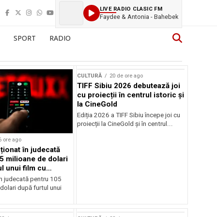
LIVE RADIO CLASIC FM
Faydee & Antonia - Bahebek
SPORT
RADIO
CULTURĂ
20 de ore ago
TIFF Sibiu 2026 debutează joi
cu proiecții în centrul istoric și
la CineGold
Ediția 2026 a TIFF Sibiu începe joi cu
proiecții la CineGold și în centrul...
6 ore ago
cționat în judecată
5 milioane de dolari
l unui film cu
Cage
în judecată pentru 105
dolari după furtul unui