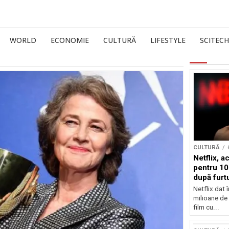
WORLD
ECONOMIE
CULTURĂ
LIFESTYLE
SCITECH
CULTURĂ
Netflix, a
pentru 10
după furtu
Nicolas 
Netflix dat 
milioane de 
film cu...