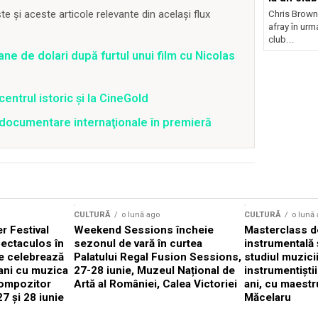
 și aceste articole relevante din același flux
Chris Brown
afray în urma
club...
ane de dolari după furtul unui film cu Nicolas
centrul istoric și la CineGold
4 documentare internaţionale în premieră
CULTURĂ
o lună ago
CULTURĂ
o lună
 Festival
Weekend Sessions încheie
Masterclass de
ectaculos în
sezonul de vară în curtea
instrumentală 
e celebrează
Palatului Regal Fusion Sessions,
studiul muzici
ani cu muzica
27-28 iunie, Muzeul Național de
instrumentiști
compozitor
Artă al României, Calea Victoriei
ani, cu maestr
7 și 28 iunie
Măcelaru