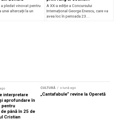
internaționale și ansambluri
 a pledat vinovat pentru
A XX-a ediție a Concursului
orchestrale românești de
 unei altercații la un
Internațional George Enescu, care va
prestigiu, în programul
avea loc în perioada 23...
Concursului Enescu 2026
CULTURĂ
o lună ago
 ago
CULTURĂ
„Cantafabule” revine la Operetă
 interpretare
Athenaeu
și aprofundare în
2026 Laur
i pentru
Grammy, C
i de până în 25 de
reuni sub
ul Cristian
Română de
Janoska î
pe 20 iuni