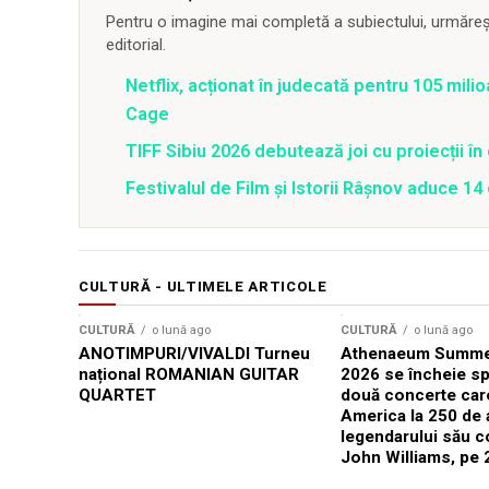
Pentru o imagine mai completă a subiectului, urmărește
editorial.
Netflix, acționat în judecată pentru 105 milio
Cage
TIFF Sibiu 2026 debutează joi cu proiecții în 
Festivalul de Film şi Istorii Râşnov aduce 1
CULTURĂ - ULTIMELE ARTICOLE
CULTURĂ
o lună ago
CULTURĂ
o lună ago
ANOTIMPURI/VIVALDI Turneu
Athenaeum Summer
național ROMANIAN GUITAR
2026 se încheie sp
QUARTET
două concerte car
America la 250 de 
legendarului său 
John Williams, pe 2