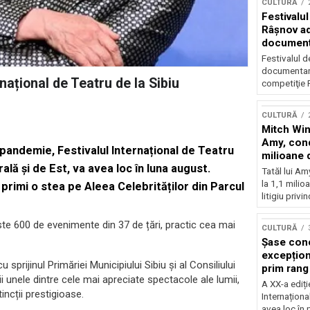
CULTURĂ
Festivalul
Râşnov a
documenta
premieră
Festivalul d
documentare
național de Teatru de la Sibiu
competiţie F
CULTURĂ
Mitch Win
Amy, cond
 pandemie, Festivalul Internațional de Teatru
milioane 
ală și de Est, va avea loc în luna august.
litigiu pie
Tatăl lui A
la 1,1 milio
primi o stea pe Aleea Celebrităților din Parcul
litigiu privin
ste 600 de evenimente din 37 de țări, practic cea mai
CULTURĂ
Șase con
excepționa
 sprijinul Primăriei Municipiului Sibiu și al Consiliului
prim rang
ii unele dintre cele mai apreciate spectacole ale lumii,
internați
A XX-a ediți
ncții prestigioase.
orchestra
Internaționa
prestigiu
avea loc în 