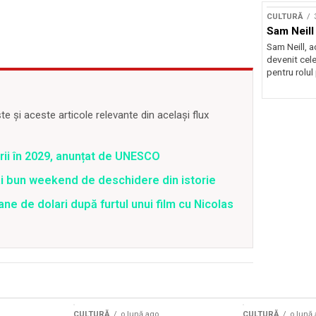
CULTURĂ
Sam Neill 
Sam Neill, 
devenit cele
pentru rolul
 și aceste articole relevante din același flux
rii în 2029, anunțat de UNESCO
ai bun weekend de deschidere din istorie
ane de dolari după furtul unui film cu Nicolas
CULTURĂ
o lună ago
CULTURĂ
o lună