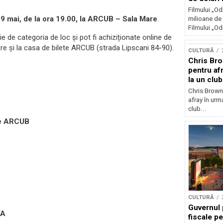
Filmului „Od
 19 mai, de la ora 19.00, la ARCUB – Sala Mare
.
milioane de 
Filmului „Od
ție de categoria de loc și pot fi achiziționate online de
ere și la casa de bilete ARCUB (strada Lipscani 84-90).
CULTURĂ
Chris Bro
pentru afr
la un clu
Chris Brown
afray în urma
club...
re ARCUB
CULTURĂ
Guvernul 
VA
fiscale pe