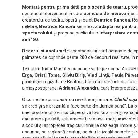
Montată pentru prima dată pe o scenă de teatru
, pro
spectacol efervescent în care
comedia de moravuri
se 
creatorului de teatru, operă şi balet
Beatrice Rancea
. Re
celebre,
Beatrice Rancea
semnează
adaptarea pentru 
spectacolului
şi propune publicului o
interpretare cont
anii ‘60
.
Decorul şi costumele
spectacolului sunt semnate de ap
palmares ce cuprinde peste 200 de decoruri realizate, în m
Textul lui Tudor Muşatescu prinde viaţă pe scena ARCUB 
Erga, Cristi Toma, Silviu Biriş, Vlad Linţă, Paula Pârva
producţiei regizate de Beatrice Rancea este includerea în 
a mezzosopranei
Adriana Alexandru
care interpretează 
O comedie spumoasă, cu reverberaţii amare,
Cheful sup
se cred și se prezintă a face parte din „lumea bună”. La 
unei posibile otrăviri cu ciuperci va lovi fără milă și va schi
dau arama pe față, sub amenințarea unei morți iminente. Ei 
alcoolul și apropierea tragicului final le dezleagă limbile ș
ascunse, se reglează conturi, se dau la iveală secrete și ră