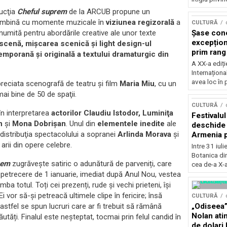
ducţia
Cheful suprem
de la ARCUB propune un
îmbină cu momente muzicale în
viziunea regizorală
a
CULTURĂ
numită pentru abordările creative ale unor texte
Șase con
excepționa
scenă, mişcarea scenică şi light design-ul
prim rang
emporană şi originală a textului dramaturgic din
internați
A XX-a ediți
orchestra
Internaționa
prestigiu
avea loc în 
reciata scenografă de teatru şi film
Maria Miu
, cu un
Concursu
ai bine de 50 de spaţii.
CULTURĂ
în interpretarea
actorilor Claudiu Istodor, Luminiţa
Festivalu
n
şi
Mona Dobrişan
. Unul din
elementele inedite
ale
deschide 
distribuţia spectacolului a sopranei
Arlinda Morava
şi
Armenia pr
patrimoniu
arii din opere celebre.
Intre 31 iul
august, l
Botanica di
rem
zugrăveşte satiric o adunătură de parveniți, care
Bucuresti
cea de-a X-a
o petrecere de 1 ianuarie, imediat după Anul Nou, vestea
mba totul. Toți cei prezenți, rude și vechi prieteni, își
vor să-și petreacă ultimele clipe în fericire; însă
CULTURĂ
i astfel se spun lucruri care ar fi trebuit să rămână
„Odiseea”
Nolan ati
utăți. Finalul este neșteptat, tocmai prin felul candid în
de dolari 