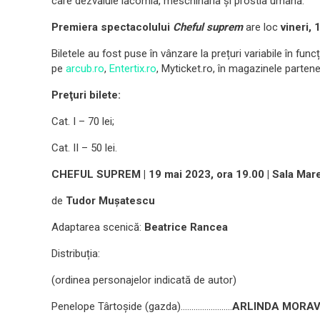
care dezvăluie lăcomia, meschinăria și prostia umană.
Premiera spectacolului
Cheful suprem
are loc
vineri,
Biletele au fost puse în vânzare la prețuri variabile în func
pe
arcub.ro
,
Entertix.ro
, Myticket.ro, în magazinele parten
Preţuri bilete:
Cat. I – 70 lei;
Cat. II – 50 lei.
CHEFUL SUPREM | 19 mai 2023, ora 19.00 | Sala Ma
de
Tudor Mușatescu
Adaptarea scenică:
Beatrice Rancea
Distribuția:
(ordinea personajelor indicată de autor)
Penelope Târtoșide (gazda)…..……………….
ARLINDA MORA