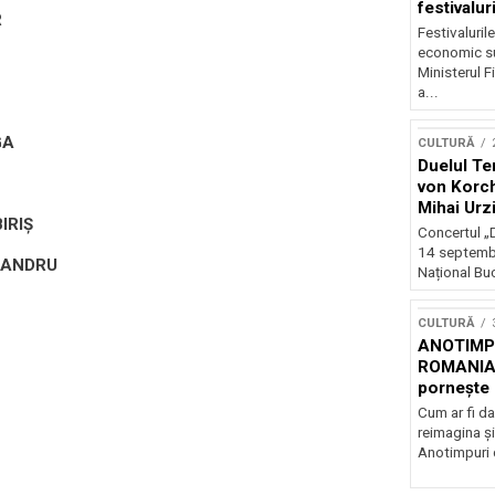
festivalur
R
Festivaluril
economic su
Ministerul F
a...
GA
CULTURĂ
Duelul Te
von Korch
Mihai Urz
BIRIȘ
stagiunea
Concertul „D
Extravaga
14 septembr
XANDRU
Național Buc
CULTURĂ
ANOTIMPU
ROMANIA
pornește 
turneu na
Cum ar fi da
reimagina şi
Anotimpuri 