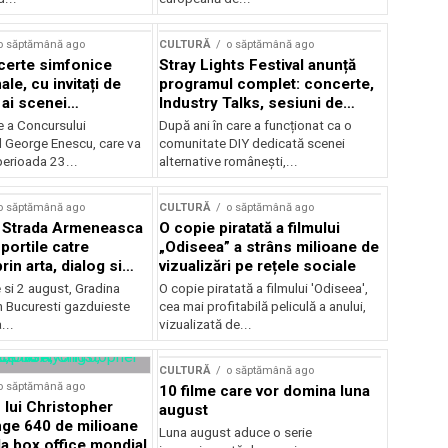
o săptămână ago
CULTURĂ
o săptămână ago
certe simfonice
Stray Lights Festival anunță
le, cu invitați de
programul complet: concerte,
 ai scenei
Industry Talks, sesiuni de
onale și ansambluri
audiție și noi opțiuni de
e a Concursului
După ani în care a funcționat ca o
le românești de
participare pentru public
l George Enescu, care va
comunitate DIY dedicată scenei
, în programul
perioada 23...
alternative românești,...
lui Enescu 2026
o săptămână ago
CULTURĂ
o săptămână ago
l Strada Armeneasca
O copie piratată a filmului
portile catre
„Odiseea” a strâns milioane de
in arta, dialog si
vizualizări pe rețele sociale
, intre 31 iulie si 2
ie si 2 august, Gradina
O copie piratată a filmului 'Odiseea',
a Gradina Botanica din
n Bucuresti gazduieste
cea mai profitabilă peliculă a anului,
...
vizualizată de...
CULTURĂ
o săptămână ago
o săptămână ago
10 filme care vor domina luna
 lui Christopher
august
nge 640 de milioane
Luna august aduce o serie
la box office mondial