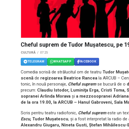
Cheful suprem de Tudor Muşatescu, pe 1
CULTURĂ
07:25
TELEGRAM
WHATSAPP
FACEBOOK
Comedia scrisă de strălucitul om de teatru
Tudor Muşat
scenă
de
regizoarea Beatrice Rancea
la ARCUB – Centr
tonic, în nouă personaje,
Cheful suprem
se bucură de o
d
precum:
Claudiu Istodor, Luminiţa Erga, Cristi Toma, Si
sopranei Arlinda Morava
şi
a mezzosopranei Adriana
de la ora 19.00, la ARCUB – Hanul Gabroveni, Sala M
Scris pentru teatru radiofonic,
Cheful suprem
este un tex
Escu
, Tudor Muşatescu
, şi a fost interpretat la radio d
Alexandru Giugaru, Nineta Gusti, Ştefan Mihăilescu-