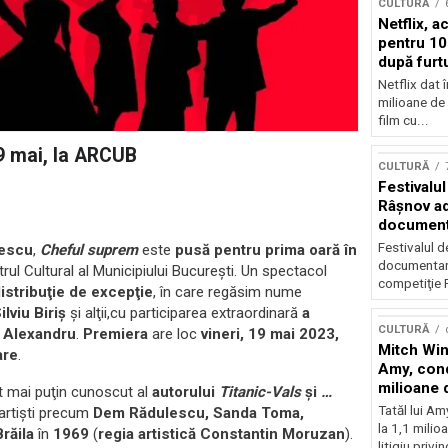
CULTURĂ
Netflix, a
pentru 10
după furtu
Nicolas 
Netflix dat 
milioane de 
film cu...
9 mai, la ARCUB
CULTURĂ
Festivalul
Râşnov a
documenta
premieră
Festivalul d
escu
,
Cheful suprem
este
pusă pentru prima oară în
documentare
ul Cultural al Municipiului Bucureşti. Un spectacol
competiţie F
istribuţie de excepţie
, în care regăsim nume
lviu Biriş
şi alţii,cu participarea extraordinară
a
CULTURĂ
 Alexandru
.
Premiera
are loc
vineri, 19 mai 2023,
Mitch Win
are
.
Amy, cond
milioane 
t mai puţin cunoscut al
autorului
Titanic-Vals
şi
…
litigiu pie
Tatăl lui A
e artişti precum
Dem Rădulescu, Sanda Toma,
la 1,1 milio
Brăila
în
1969
(
regia artistică Constantin Moruzan
).
litigiu privin