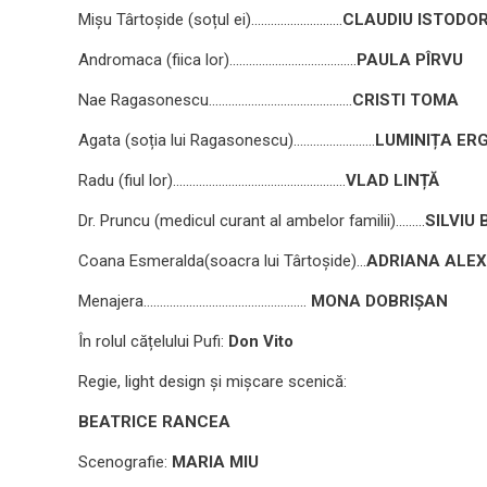
Mișu Târtoșide (soțul ei)….……………………
CLAUDIU ISTODO
Andromaca (fiica lor)…………………..….…………
PAULA PÎRVU
Nae Ragasonescu……………………………………..
CRISTI TOMA
Agata (soția lui Ragasonescu)…………………….
LUMINIȚA ER
Radu (fiul lor)…………………….……….………………
VLAD LINȚĂ
Dr. Pruncu (medicul curant al ambelor familii)………
SILVIU 
Coana Esmeralda(soacra lui Târtoșide)…
ADRIANA ALE
Menajera…………………………………………..
MONA DOBRIȘAN
În rolul cățelului Pufi:
Don Vito
Regie, light design și mișcare scenică:
BEATRICE RANCEA
Scenografie:
MARIA MIU