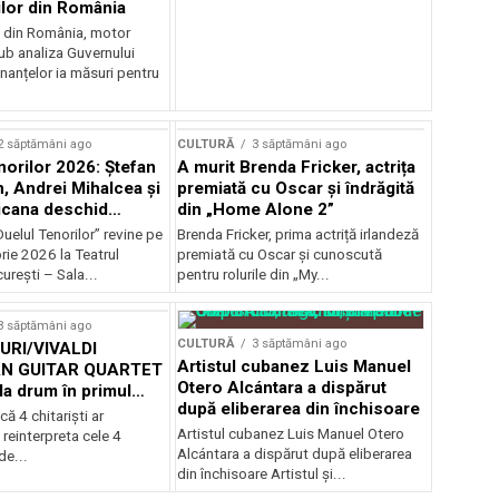
ilor din România
e din România, motor
b analiza Guvernului
inanțelor ia măsuri pentru
2 săptămâni ago
CULTURĂ
3 săptămâni ago
norilor 2026: Ștefan
A murit Brenda Fricker, actrița
, Andrei Mihalcea și
premiată cu Oscar și îndrăgită
icana deschid
din „Home Alone 2”
 Musical
uelul Tenorilor” revine pe
Brenda Fricker, prima actriță irlandeză
nza la TNB
ie 2026 la Teatrul
premiată cu Oscar și cunoscută
urești – Sala...
pentru rolurile din „My...
3 săptămâni ago
CULTURĂ
3 săptămâni ago
RI/VIVALDI
Artistul cubanez Luis Manuel
N GUITAR QUARTET
Otero Alcántara a dispărut
la drum în primul
după eliberarea din închisoare
țional
că 4 chitarişti ar
Artistul cubanez Luis Manuel Otero
 reinterpreta cele 4
Alcántara a dispărut după eliberarea
de...
din închisoare Artistul și...