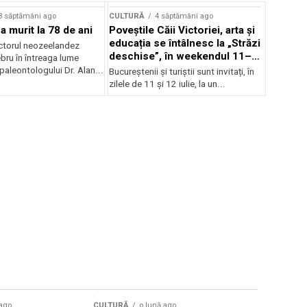
3 săptămâni ago
CULTURĂ
4 săptămâni ago
a murit la 78 de ani
Poveștile Căii Victoriei, arta și
educația se întâlnesc la „Străzi
actorul neozeelandez
deschise”, în weekendul 11–
bru în întreaga lume
12 iulie
 paleontologului Dr. Alan...
Bucureștenii și turiștii sunt invitați, în
zilele de 11 și 12 iulie, la un...
 ago
CULTURĂ
o lună ago
CULTURĂ