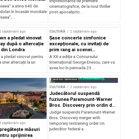
impresionantă de premiere
iseea” a atins 640 de
cinematografice, de la noul thriller
dolari în încasări mondiale
post-apocaliptic...
iseea”,...
2 săptămâni ago
CULTURĂ
2 săptămâni ago
wn a pledat vinovat
Șase concerte simfonice
ay după o altercație
excepționale, cu invitați de
b din Londra
prim rang ai scenei
internaționale și ansambluri
 a pledat vinovat pentru
A XX-a ediție a Concursului
orchestrale românești de
 unei altercații la un
Internațional George Enescu, care va
prestigiu, în programul
avea loc în perioada 23...
Concursului Enescu 2026
Sursă foto: Shutterstock
CULTURĂ
2 săptămâni ago
Judecătorul suspendă
fuziunea Paramount-Warner
Bros. Discovery prin ordin de
restricție temporară
Judge suspends Paramount-Warner
Bros. Discovery merger with
2 săptămâni ago
temporary restraining order Un
pregătește măsuri
judecător federal a...
ntru sprijinirea