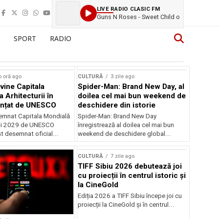
LIVE RADIO CLASIC FM
Guns N Roses - Sweet Child o
SPORT
RADIO
o oră ago
CULTURĂ
3 zile ago
vine Capitala
Spider-Man: Brand New Day, al
 Arhitecturii în
doilea cel mai bun weekend de
unțat de UNESCO
deschidere din istorie
semnat Capitala Mondială
Spider-Man: Brand New Day
rii 2029 de UNESCO
înregistrează al doilea cel mai bun
st desemnat oficial...
weekend de deschidere global...
CULTURĂ
7 zile ago
TIFF Sibiu 2026 debutează joi
cu proiecții în centrul istoric și
la CineGold
Ediția 2026 a TIFF Sibiu începe joi cu
proiecții la CineGold și în centrul...