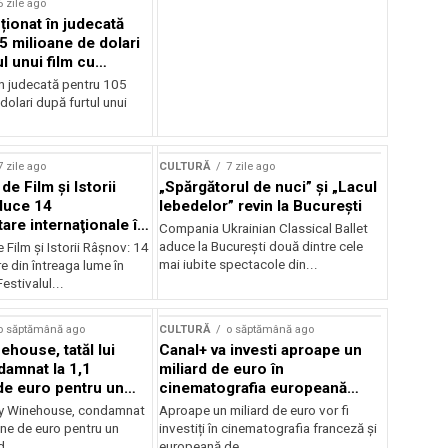
6 zile ago
cționat în judecată
5 milioane de dolari
l unui film cu
Cage
în judecată pentru 105
dolari după furtul unui
7 zile ago
CULTURĂ
7 zile ago
 de Film şi Istorii
„Spărgătorul de nuci” și „Lacul
duce 14
lebedelor” revin la București
re internaţionale în
Compania Ukrainian Classical Ballet
aduce la București două dintre cele
e Film şi Istorii Râşnov: 14
mai iubite spectacole din...
 din întreaga lume în
estivalul...
o săptămână ago
CULTURĂ
o săptămână ago
ehouse, tatăl lui
Canal+ va investi aproape un
amnat la 1,1
miliard de euro în
de euro pentru un
cinematografia europeană
rdut
până în 2032
my Winehouse, condamnat
Aproape un miliard de euro vor fi
ane de euro pentru un
investiți în cinematografia franceză și
d...
europeană de...