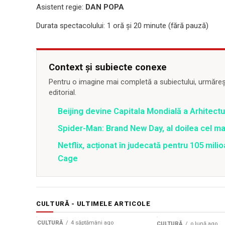
Asistent regie:
DAN POPA
Durata spectacolului: 1 oră și 20 minute (fără pauză)
Context și subiecte conexe
Pentru o imagine mai completă a subiectului, urmărește
editorial.
Beijing devine Capitala Mondială a Arhitectu
Spider-Man: Brand New Day, al doilea cel m
Netflix, acționat în judecată pentru 105 milio
Cage
CULTURĂ - ULTIMELE ARTICOLE
CULTURĂ
4 săptămâni ago
CULTURĂ
o lună ago