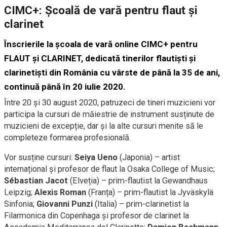
CIMC+: Școală de vară pentru flaut și
clarinet
Înscrierile la școala de vară online CIMC+ pentru
FLAUT și CLARINET, dedicată tinerilor flautiști și
clarinetiști din România cu vârste de până la 35 de ani,
continuă până în 20 iulie 2020.
Între 20 și 30 august 2020, patruzeci de tineri muzicieni vor
participa la cursuri de măiestrie de instrument susținute de
muzicieni de excepție, dar și la alte cursuri menite să le
completeze formarea profesională.
Vor susține cursuri:
Seiya Ueno
(Japonia) – artist
internațional și profesor de flaut la Osaka College of Music;
Sébastian Jacot
(Elveția) – prim-flautist la Gewandhaus
Leipzig;
Alexis Roman
(Franța) – prim-flautist la Jyväskylä
Sinfonia;
Giovanni Punzi
(Italia) – prim-clarinetist la
Filarmonica din Copenhaga și profesor de clarinet la