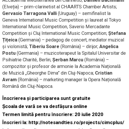
Accademia Mediterranea del Clarinetto;
Damien Bachmann
(Elveția) – prim-clarinetist al CHAARTS Chamber Artists;
Gervasio Tarragona Valli
(Uruguay) – semifinalist la
Geneva International Music Competition și laureat al Tokyo
International Music Competition, Saverio Mercadante
Competition și Cluj International Music Competition;
Ștefana
Țițeica
(Germania) – pedagog de concert, mediator muzical
și violonistă;
Tiberiu Soare
(România) – dirijor;
Angelica
Postu
(Germania) – muzicoterapeut la Spitalul Universitar de
Psihiatrie Charité, Berlin;
Șerban Marcu
(România) –
compozitor și profesor de armonie la Academia Națională
de Muzică „Gheorghe Dima” din Cluj-Napoca;
Cristian
Avram
(România) – marketing manager la Opera Națională
Română din Cluj-Napoca.
Înscrierea și participarea sunt
gratuite
Școala de vară se va desfășura online
Termen limită
pentru înscriere:
20 iulie 2020
Înscrieri la:
http://notesandties.ro/projects/cimcplus/