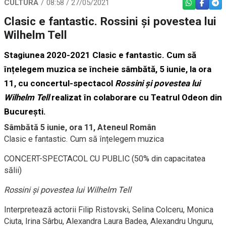
CULTURĂ
08:58 / 27/05/2021
WHATSAPP
FACEBO
TEL
Clasic e fantastic. Rossini și povestea lui
Wilhelm Tell
Stagiunea 2020-2021
Clasic e fantastic. Cum să
înțelegem muzica
se încheie sâmbătă, 5 iunie, la ora
11, cu concertul-spectacol
Rossini și povestea lui
Wilhelm Tell
realizat în colaborare cu Teatrul Odeon din
București.
Sâmbătă 5 iunie, ora 11, Ateneul Român
Clasic e fantastic. Cum să înțelegem muzica
CONCERT-SPECTACOL CU PUBLIC (50% din capacitatea
sălii)
Rossini și povestea lui Wilhelm Tell
Interpretează actorii Filip Ristovski, Selina Colceru, Monica
Ciuta, Irina Sârbu, Alexandra Laura Badea, Alexandru Unguru,