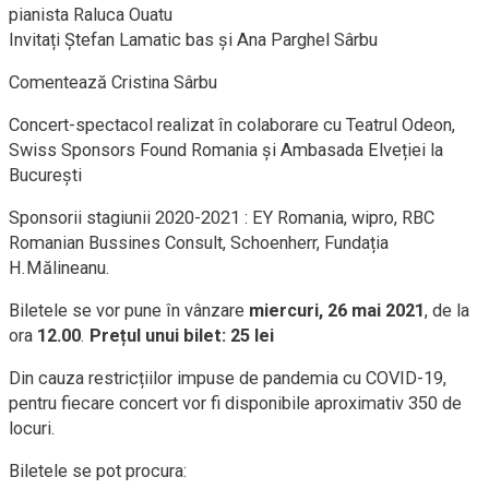
pianista Raluca Ouatu
Invitați Ștefan Lamatic bas și Ana Parghel Sârbu
Comentează Cristina Sârbu
Concert-spectacol realizat în colaborare cu Teatrul Odeon,
Swiss Sponsors Found Romania și Ambasada Elveției la
București
Sponsorii stagiunii 2020-2021 : EY Romania, wipro, RBC
Romanian Bussines Consult, Schoenherr, Fundația
H.Mălineanu.
Biletele se vor pune în vânzare
miercuri, 26 mai 2021
, de la
ora
12.00
.
Prețul unui bilet: 25 lei
Din cauza restricțiilor impuse de pandemia cu COVID-19,
pentru fiecare concert vor fi disponibile aproximativ 350 de
locuri.
Biletele se pot procura: