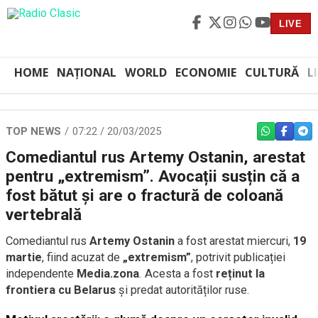
LIVE
HOME
NAȚIONAL
WORLD
ECONOMIE
CULTURĂ
L
TOP NEWS
07:22 / 20/03/2025
WHATSAPP
FACEBO
TEL
Comediantul rus Artemy Ostanin, arestat
pentru „extremism”. Avocații susțin că a
fost bătut și are o fractură de coloană
vertebrală
Comediantul rus
Artemy Ostanin
a fost arestat miercuri,
19
martie
, fiind acuzat de
„extremism”
, potrivit publicației
independente
Media.zona
. Acesta a fost
reținut la
frontiera cu Belarus
și predat autorităților ruse.