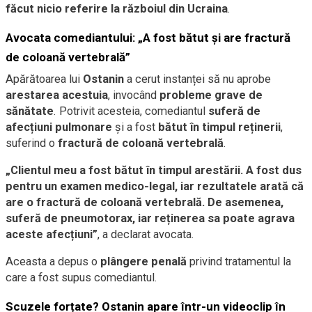
făcut nicio referire la războiul din Ucraina
.
Avocata comediantului: „A fost bătut și are fractură
de coloană vertebrală”
Apărătoarea lui
Ostanin
a cerut instanței să nu aprobe
arestarea acestuia
, invocând
probleme grave de
sănătate
. Potrivit acesteia, comediantul
suferă de
afecțiuni pulmonare
și a fost
bătut în timpul reținerii
,
suferind o
fractură de coloană vertebrală
.
„Clientul meu a fost bătut în timpul arestării. A fost dus
pentru un examen medico-legal, iar rezultatele arată că
are o fractură de coloană vertebrală. De asemenea,
suferă de pneumotorax, iar reținerea sa poate agrava
aceste afecțiuni”
, a declarat avocata.
Aceasta a depus o
plângere penală
privind tratamentul la
care a fost supus comediantul.
Scuzele forțate? Ostanin apare într-un videoclip în