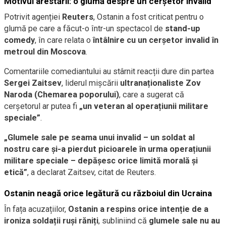
Motivul arestării: o glumă despre un cerșetor invalid
Potrivit agenției
Reuters
, Ostanin a fost criticat pentru o
glumă pe care a făcut-o într-un spectacol de
stand-up
comedy
, în care relata o
întâlnire cu un cerșetor invalid în
metroul din Moscova
.
Comentariile comediantului au stârnit reacții dure din partea
Sergei Zaitsev
, liderul mișcării
ultranaționaliste Zov
Naroda (Chemarea poporului)
, care a sugerat că
cerșetorul ar putea fi
„un veteran al operațiunii militare
speciale”
.
„Glumele sale pe seama unui invalid – un soldat al
nostru care și-a pierdut picioarele în urma operațiunii
militare speciale – depășesc orice limită morală și
etică”
, a declarat Zaitsev, citat de Reuters.
Ostanin neagă orice legătură cu războiul din Ucraina
În fața acuzațiilor,
Ostanin a respins orice intenție de a
ironiza soldații ruși răniți
, subliniind că
glumele sale nu au