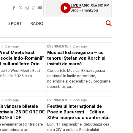
LIVE RADIO CLASIC FM
Dido - Thankyou
SPORT
RADIO
E
2 ani ago
EVENIMENTE
2 ani ago
West Meets East
Musical Extravaganza – cu
psodie Indo-Română”
tenorul Ștefan von Korch și
t cultural între Orient
invitați de marcă
nt
ncerte West Meets East
Concertele Musical Extravaganza
omânia în 2025 cu o
continuă în lunile octombrie,
noiembrie şi decembrie cu programe
deosebite, cu...
E
2 ani ago
EVENIMENTE
2 ani ago
în vânzare biletele
Festivalul Internațional de
stivalul 25 DE ORE DE
Poezie București – Ediția a
NON-STOP
XIV-a începe cu o conferință
despre limba română
 evenimente (dintre care
Luni, 11 septembrie, debutează cea
susținută de Marco Lucchesi
) comprimate pe
de-a XIV-a ediție a Festivalului