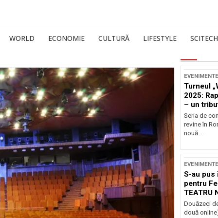
WORLD
ECONOMIE
CULTURĂ
LIFESTYLE
SCITECH
EVENIMENT
Turneul „
2025: Ra
– un tribu
și Occide
Seria de co
revine în R
nouă...
EVENIMENT
S-au pus 
pentru Fe
TEATRU 
Douăzeci de
două online