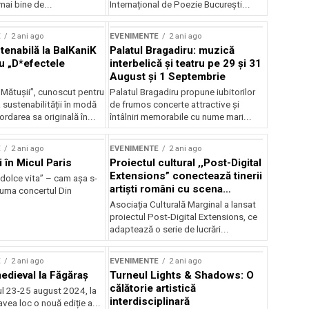
mai bine de...
Internațional de Poezie București...
E
2 ani ago
EVENIMENTE
2 ani ago
enabilă la BalKaniK
Palatul Bragadiru: muzică
cu „D*efectele
interbelică şi teatru pe 29 şi 31
August şi 1 Septembrie
 Mătușii”, cunoscut pentru
Palatul Bragadiru propune iubitorilor
sustenabilității în modă
de frumos concerte attractive şi
ordarea sa originală în...
întâlniri memorabile cu nume mari...
E
2 ani ago
EVENIMENTE
2 ani ago
i în Micul Paris
Proiectul cultural ,,Post-Digital
Extensions” conectează tinerii
dolce vita” – cam așa s-
artiști români cu scena
zuma concertul Din
internațională
Asociația Culturală Marginal a lansat
proiectul Post-Digital Extensions, ce
adaptează o serie de lucrări...
E
2 ani ago
EVENIMENTE
2 ani ago
medieval la Făgăraș
Turneul Lights & Shadows: O
călătorie artistică
l 23-25 august 2024, la
interdisciplinară
vea loc o nouă ediție a...