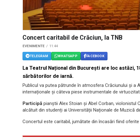
Concert caritabil de Crăciun, la TNB
EVENIMENTE
11:44
TELEGRAM
WHATSAPP
FACEBOOK
La Teatrul Național din București are loc astăzi, 
sărbătorilor de iarnă.
Publicul va putea pătrunde în atmosfera Crăciunului și a A
internaționale și câteva piese instrumentale de virtuozitat
Participă
pianștii Alex Stoian și Abel Corban, violonistul
alcătuit din studenți ai Universității Naționale de Muzică d
Concertul este caritabil, jumătate din încasări fiind ofer