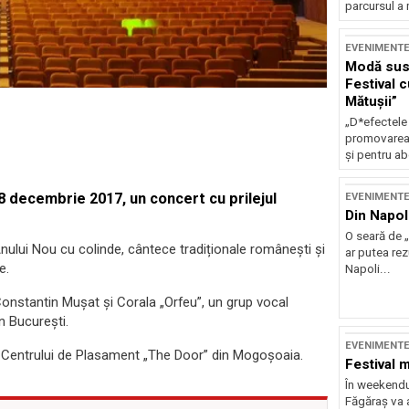
parcursul a 
EVENIMENT
Modă sust
Festival 
Mătușii”
„D*efectele
promovarea 
și pentru ab
18 decembrie 2017, un concert cu prilejul
EVENIMENT
Din Napol
O seară de „
nului Nou cu colinde, cântece tradiționale românești și
ar putea re
e.
Napoli...
 Constantin Mușat și Corala „Orfeu”, un grup vocal
in Bucureşti.
EVENIMENT
ite Centrului de Plasament „The Door” din Mogoșoaia.
Festival 
În weekendu
Făgăraș va a