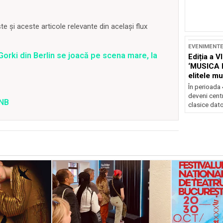
 și aceste articole relevante din același flux
EVENIMENT
rki din Berlin se joacă pe scena mare, la
Ediția a V
‘MUSICA 
elitele mu
Brașov
În perioada
deveni centr
TNB
clasice dator