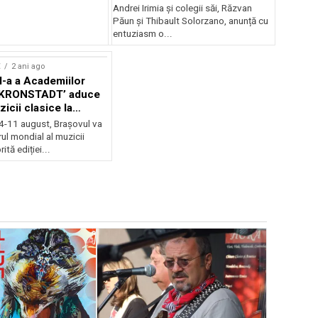
Andrei Irimia și colegii săi, Răzvan
Păun și Thibault Solorzano, anunță cu
entuziasm o...
E
2 ani ago
II-a a Academiilor
KRONSTADT’ aduce
zicii clasice la
 4-11 august, Brașovul va
ul mondial al muzicii
ită ediției...
EVENIMENTE
Weekend c
Teatru la 
eveniment