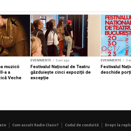
EVENIMENTE
3 ani ago
EVENIMENTE
3 a
a muzicii
Festivalul Național de Teatru
Festivalul Nați
II-a a
găzduiește cinci expoziții de
deschide porți
zică Veche
excepție
tate
Cum ascult Radio Clasic?
Codul de conduită
Drept la repli