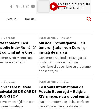
LIVE RADIO CLASIC FM
Right Said Fred - I
SPORT
RADIO
E
2 ani ago
EVENIMENTE
2 ani ago
West Meets East
Musical Extravaganza – cu
psodie Indo-Română”
tenorul Ștefan von Korch și
t cultural între Orient
invitați de marcă
nt
ncerte West Meets East
Concertele Musical Extravaganza
omânia în 2025 cu o
continuă în lunile octombrie,
noiembrie şi decembrie cu programe
deosebite, cu...
E
2 ani ago
EVENIMENTE
2 ani ago
în vânzare biletele
Festivalul Internațional de
stivalul 25 DE ORE DE
Poezie București – Ediția a
NON-STOP
XIV-a începe cu o conferință
despre limba română
 evenimente (dintre care
Luni, 11 septembrie, debutează cea
susținută de Marco Lucchesi
) comprimate pe
de-a XIV-a ediție a Festivalului