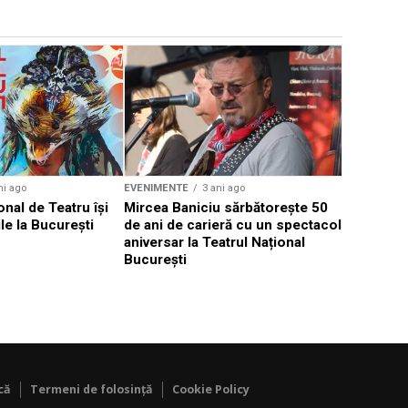
EVENIMENTE
Weekend c
Teatru la 
eveniment
ni ago
EVENIMENTE
3 ani ago
onal de Teatru își
Mircea Baniciu sărbătorește 50
le la București
de ani de carieră cu un spectacol
aniversar la Teatrul Național
București
că
Termeni de folosință
Cookie Policy