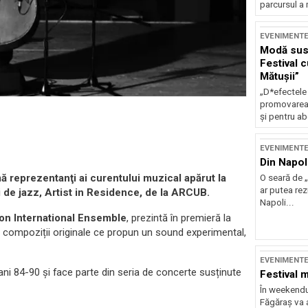
parcursul a 
EVENIMENT
Modă sust
Festival 
Mătușii”
„D*efectele
promovarea 
și pentru ab
EVENIMENT
Din Napol
ă reprezentanţi ai curentului muzical apărut la
O seară de „
ar putea re
ii de jazz, Artist in Residence, de la ARCUB.
Napoli...
on International Ensemble
, prezintă în premieră la
 compoziții originale ce propun un sound experimental,
EVENIMENT
ni 84-90 și face parte din seria de concerte susținute
Festival 
În weekendu
Făgăraș va a