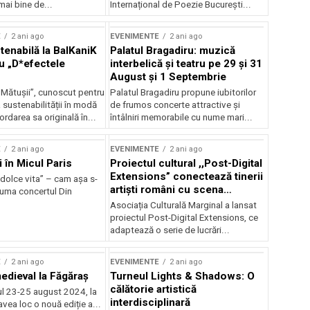
mai bine de...
Internațional de Poezie București...
E
2 ani ago
EVENIMENTE
2 ani ago
enabilă la BalKaniK
Palatul Bragadiru: muzică
cu „D*efectele
interbelică şi teatru pe 29 şi 31
August şi 1 Septembrie
 Mătușii”, cunoscut pentru
Palatul Bragadiru propune iubitorilor
sustenabilității în modă
de frumos concerte attractive şi
ordarea sa originală în...
întâlniri memorabile cu nume mari...
E
2 ani ago
EVENIMENTE
2 ani ago
i în Micul Paris
Proiectul cultural ,,Post-Digital
Extensions” conectează tinerii
dolce vita” – cam așa s-
artiști români cu scena
zuma concertul Din
internațională
Asociația Culturală Marginal a lansat
proiectul Post-Digital Extensions, ce
adaptează o serie de lucrări...
E
2 ani ago
EVENIMENTE
2 ani ago
medieval la Făgăraș
Turneul Lights & Shadows: O
călătorie artistică
l 23-25 august 2024, la
interdisciplinară
vea loc o nouă ediție a...