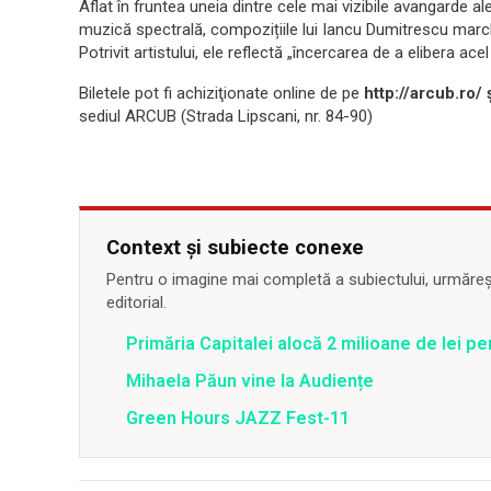
Aflat în fruntea uneia dintre cele mai vizibile avangarde 
muzică spectrală, compozițiile lui Iancu Dumitrescu march
Potrivit artistului, ele reflectă „încercarea de a elibera a
Biletele pot fi achiziţionate online de pe
http://arcub.ro/ ș
sediul ARCUB (Strada Lipscani, nr. 84-90)
Context și subiecte conexe
Pentru o imagine mai completă a subiectului, urmărește
editorial.
Primăria Capitalei alocă 2 milioane de lei pe
Mihaela Păun vine la Audiențe
Green Hours JAZZ Fest-11