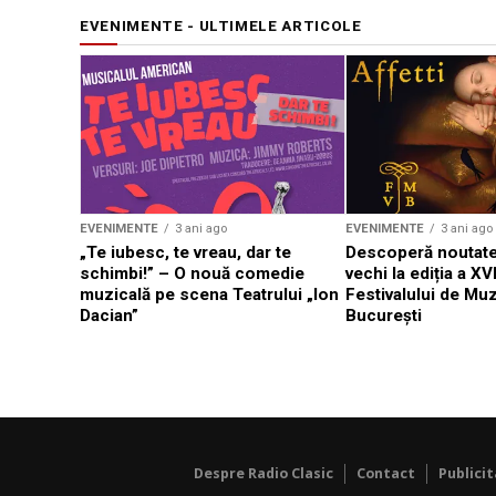
EVENIMENTE - ULTIMELE ARTICOLE
EVENIMENTE
3 ani ago
EVENIMENTE
3 ani ago
„Te iubesc, te vreau, dar te
Descoperă noutate
schimbi!” – O nouă comedie
vechi la ediția a XVI
muzicală pe scena Teatrului „Ion
Festivalului de Mu
Dacian”
București
Despre Radio Clasic
Contact
Publici