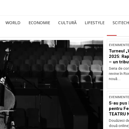
WORLD
ECONOMIE
CULTURĂ
LIFESTYLE
SCITECH
EVENIMENT
Turneul „
2025: Ra
– un tribu
și Occide
Seria de co
revine în R
nouă...
EVENIMENT
S-au pus 
pentru Fe
TEATRU 
Douăzeci de
două online