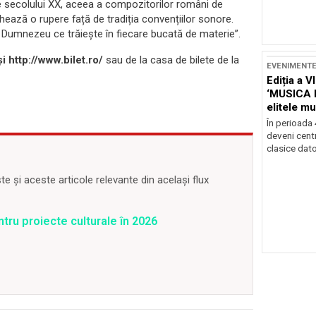
ale secolului XX, aceea a compozitorilor români de
ează o rupere față de tradiția convențiilor sonore.
cel Dumnezeu ce trăiește în fiecare bucată de materie”.
i http://www.bilet.ro/
sau de la casa de bilete de la
EVENIMENT
Ediția a V
‘MUSICA 
elitele mu
Brașov
În perioada
deveni centr
clasice dator
 și aceste articole relevante din același flux
ntru proiecte culturale în 2026