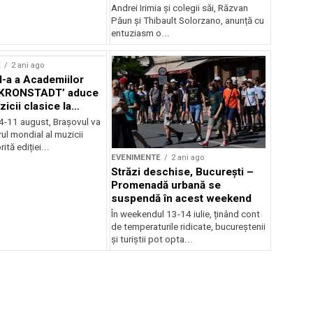
Andrei Irimia și colegii săi, Răzvan
Păun și Thibault Solorzano, anunță cu
entuziasm o...
E
2 ani ago
II-a a Academiilor
KRONSTADT’ aduce
zicii clasice la
 4-11 august, Brașovul va
ul mondial al muzicii
ită ediției...
EVENIMENTE
2 ani ago
Străzi deschise, București –
Promenadă urbană se
suspendă în acest weekend
În weekendul 13-14 iulie, ținând cont
de temperaturile ridicate, bucureștenii
și turiștii pot opta...