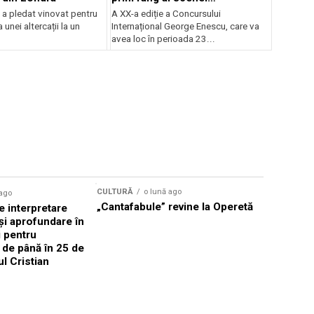
internaționale și ansambluri
 a pledat vinovat pentru
A XX-a ediție a Concursului
orchestrale românești de
 unei altercații la un
Internațional George Enescu, care va
prestigiu, în programul
avea loc în perioada 23...
Concursului Enescu 2026
CULTURĂ
o lună ago
 ago
CULTURĂ
„Cantafabule” revine la Operetă
 interpretare
Athenaeu
și aprofundare în
2026 Laur
i pentru
Grammy, C
i de până în 25 de
reuni sub
ul Cristian
Română de
Janoska î
pe 20 iuni