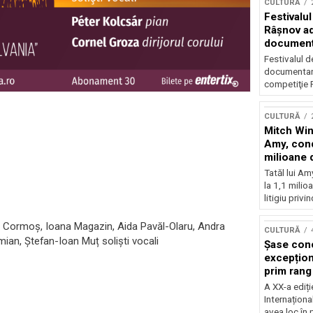
CULTURĂ
Festivalul
Râşnov a
documenta
premieră
Festivalul d
documentare
competiţie F
CULTURĂ
Mitch Win
Amy, cond
milioane 
litigiu pie
Tatăl lui A
la 1,1 milio
litigiu privin
a Cormoș, Ioana Magazin, Aida Pavăl-Olaru, Andra
CULTURĂ
ian, Ștefan-Ioan Muț solişti vocali
Șase con
excepționa
prim rang
internați
A XX-a ediți
orchestra
Internaționa
prestigiu
avea loc în 