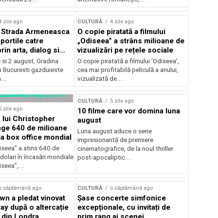
lui Enescu 2026
4 zile ago
CULTURĂ
4 zile ago
l Strada Armeneasca
O copie piratată a filmului
portile catre
„Odiseea” a strâns milioane de
in arta, dialog si
vizualizări pe rețele sociale
, intre 31 iulie si 2
ie si 2 august, Gradina
O copie piratată a filmului 'Odiseea',
a Gradina Botanica din
n Bucuresti gazduieste
cea mai profitabilă peliculă a anului,
...
vizualizată de...
CULTURĂ
5 zile ago
5 zile ago
10 filme care vor domina luna
 lui Christopher
august
nge 640 de milioane
Luna august aduce o serie
la box office mondial
impresionantă de premiere
iseea” a atins 640 de
cinematografice, de la noul thriller
dolari în încasări mondiale
post-apocaliptic...
iseea”,...
o săptămână ago
CULTURĂ
o săptămână ago
wn a pledat vinovat
Șase concerte simfonice
ay după o altercație
excepționale, cu invitați de
b din Londra
prim rang ai scenei