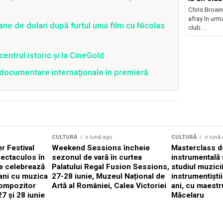
Chris Brown
afray în urma
ane de dolari după furtul unui film cu Nicolas
club...
centrul istoric și la CineGold
4 documentare internaţionale în premieră
CULTURĂ
o lună ago
CULTURĂ
o lună
 Festival
Weekend Sessions încheie
Masterclass de
ectaculos în
sezonul de vară în curtea
instrumentală 
e celebrează
Palatului Regal Fusion Sessions,
studiul muzici
ani cu muzica
27-28 iunie, Muzeul Național de
instrumentiști
compozitor
Artă al României, Calea Victoriei
ani, cu maestr
7 și 28 iunie
Măcelaru