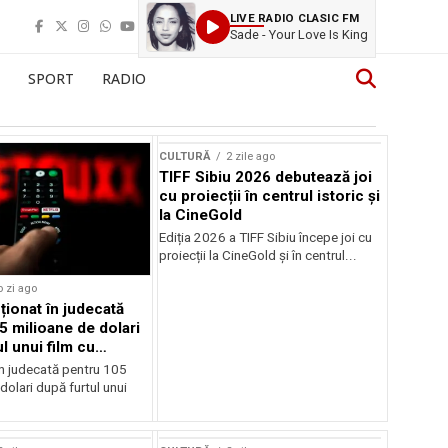
LIVE RADIO CLASIC FM
Sade - Your Love Is King
SPORT
RADIO
CULTURĂ
2 zile ago
TIFF Sibiu 2026 debutează joi
cu proiecții în centrul istoric și
la CineGold
Ediția 2026 a TIFF Sibiu începe joi cu
proiecții la CineGold și în centrul...
o zi ago
cționat în judecată
5 milioane de dolari
l unui film cu
Cage
în judecată pentru 105
dolari după furtul unui