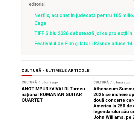
editorial.
Netflix, acționat în judecată pentru 105 milio
Cage
TIFF Sibiu 2026 debutează joi cu proiecții în 
Festivalul de Film şi Istorii Râşnov aduce 1
CULTURĂ - ULTIMELE ARTICOLE
CULTURĂ
o lună ago
CULTURĂ
o lună ago
ANOTIMPURI/VIVALDI Turneu
Athenaeum Summer
național ROMANIAN GUITAR
2026 se încheie sp
QUARTET
două concerte car
America la 250 de 
legendarului său 
John Williams, pe 2