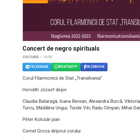
Concert de negro spirituals
CULTURĂ
10:50
TELEGRAM
WHATSAPP
FACEBOOK
Corul Filarmonicii de Stat „Transilvania”
Horváth József dirijor
Claudia Bataragă, Ioana Berean, Alexandra Burcă, Viktori
Turcu, Mădălina Ungur, Tünde Vér, Radu Cîmpan, Mihai Dam
Péter Kolcsár pian
Cornel Groza dirijorul corului