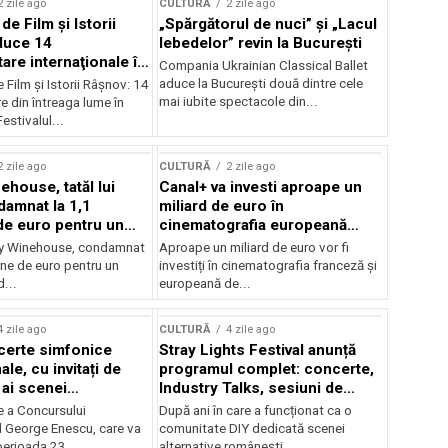
2 zile ago
CULTURĂ
2 zile ago
 de Film şi Istorii
„Spărgătorul de nuci” și „Lacul
duce 14
lebedelor” revin la București
re internaţionale în
Compania Ukrainian Classical Ballet
aduce la București două dintre cele
e Film şi Istorii Râşnov: 14
mai iubite spectacole din...
 din întreaga lume în
estivalul...
2 zile ago
CULTURĂ
2 zile ago
ehouse, tatăl lui
Canal+ va investi aproape un
amnat la 1,1
miliard de euro în
de euro pentru un
cinematografia europeană
rdut
până în 2032
my Winehouse, condamnat
Aproape un miliard de euro vor fi
ane de euro pentru un
investiți în cinematografia franceză și
d...
europeană de...
4 zile ago
CULTURĂ
4 zile ago
certe simfonice
Stray Lights Festival anunță
le, cu invitați de
programul complet: concerte,
 ai scenei
Industry Talks, sesiuni de
onale și ansambluri
audiție și noi opțiuni de
e a Concursului
După ani în care a funcționat ca o
le românești de
participare pentru public
l George Enescu, care va
comunitate DIY dedicată scenei
, în programul
perioada 23...
alternative românești,...