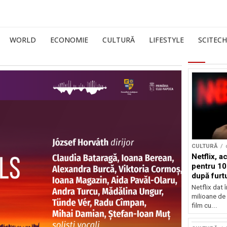
WORLD
ECONOMIE
CULTURĂ
LIFESTYLE
SCITECH
CULTURĂ
Netflix, a
pentru 10
după furtu
Nicolas 
Netflix dat 
milioane de 
film cu...