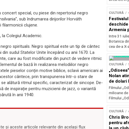
Concursu
n concert special, cu piese din repertoriul negro
CULTURĂ
Festivalu
ansilvania”, sub îndrumarea dirijorilor Horváth
deschide 
 filarmonicii clujene.
Armenia pr
patrimoniu
9, la Colegiul Academic.
Intre 31 iul
august, l
Botanica di
Bucuresti
i negro spirituals. Negro spiritual este un tip de cântec
cea de-a X-a
ani din sudul Statelor Unite începând cu anii 1670. La
nte, care au fost modificate din punct de vedere ritmic
. Elementul de bază în realizarea melodiilor negro
CULTURĂ
„Odiseea”
extele pieselor conțin motive biblice, sclavii americani ai
Nolan ati
acestor cântece, prin transpunerea într-o stare de
de dolari 
i se alătură ritmul specific, caracterizat de sincope. De-
Filmului „Od
să de inspirație pentru muzicienii de jazz, o variantă
milioane de 
ărută în anii 1940.
Filmului „Od
CULTURĂ
Chris Bro
pentru afr
 și aceste articole relevante din același flux
la un clu