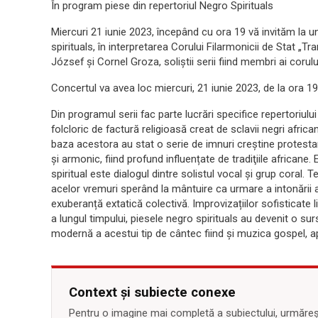
În program piese din repertoriul Negro Spirituals
Miercuri 21 iunie 2023, începând cu ora 19 vă invităm la u
spirituals, în interpretarea Corului Filarmonicii de Stat „Tr
József și Cornel Groza, soliștii serii fiind membri ai corului
Concertul va avea loc miercuri, 21 iunie 2023, de la ora 1
Din programul serii fac parte lucrări specifice repertoriulu
folcloric de factură religioasă creat de sclavii negri afric
baza acestora au stat o serie de imnuri creştine protesta
şi armonic, fiind profund influențate de tradiţiile africane
spiritual este dialogul dintre solistul vocal şi grup coral. T
acelor vremuri sperând la mântuire ca urmare a intonării 
exuberanță extatică colectivă. Improvizațiilor sofisticate l
a lungul timpului, piesele negro spirituals au devenit o sur
modernă a acestui tip de cântec fiind și muzica gospel, ap
Context și subiecte conexe
Pentru o imagine mai completă a subiectului, urmărește