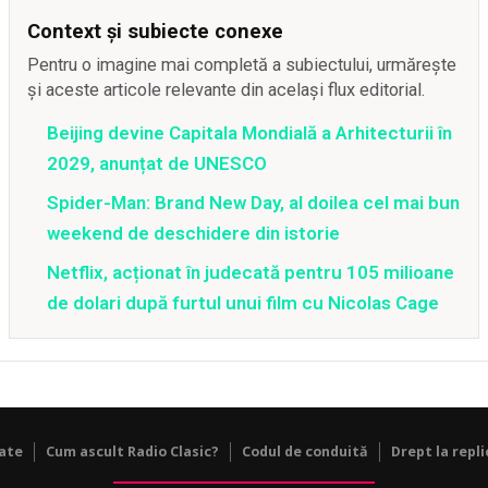
Context și subiecte conexe
Pentru o imagine mai completă a subiectului, urmărește
și aceste articole relevante din același flux editorial.
Beijing devine Capitala Mondială a Arhitecturii în
2029, anunțat de UNESCO
Spider-Man: Brand New Day, al doilea cel mai bun
weekend de deschidere din istorie
Netflix, acționat în judecată pentru 105 milioane
de dolari după furtul unui film cu Nicolas Cage
tate
Cum ascult Radio Clasic?
Codul de conduită
Drept la repli