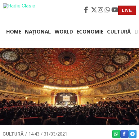
LIVE
HOME
NAȚIONAL
WORLD
ECONOMIE
CULTURĂ
L
CULTURĂ
14:43 / 31/03/2021
WHATSAPP
FACEBO
TEL