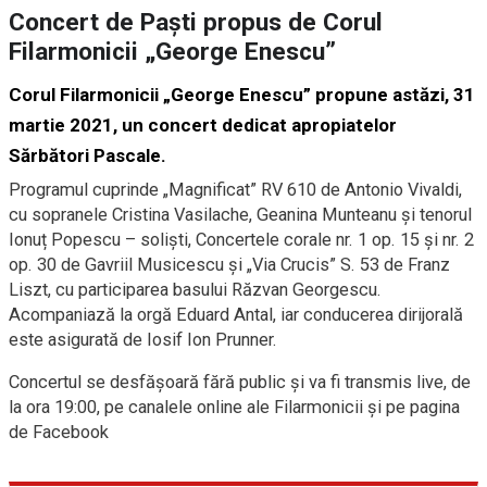
Concert de Paști propus de Corul
Filarmonicii „George Enescu”
Corul Filarmonicii „George Enescu” propune astăzi, 31
martie 2021, un concert dedicat apropiatelor
Sărbători Pascale.
Programul cuprinde „Magnificat” RV 610 de Antonio Vivaldi,
cu sopranele Cristina Vasilache, Geanina Munteanu și tenorul
Ionuț Popescu – soliști, Concertele corale nr. 1 op. 15 și nr. 2
op. 30 de Gavriil Musicescu și „Via Crucis” S. 53 de Franz
Liszt, cu participarea basului Răzvan Georgescu.
Acompaniază la orgă Eduard Antal, iar conducerea dirijorală
este asigurată de Iosif Ion Prunner.
Concertul se desfășoară fără public și va fi transmis live, de
la ora 19:00, pe canalele online ale Filarmonicii și pe pagina
de Facebook