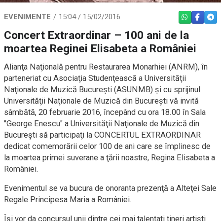
EVENIMENTE
15:04 / 15/02/2016
WHATSAPP
FACEBO
TEL
Concert Extraordinar – 100 ani de la
moartea Reginei Elisabeta a României
Alianţa Naţională pentru Restaurarea Monarhiei (ANRM), în
parteneriat cu Asociaţia Studenţească a Universităţii
Naţionale de Muzică Bucureşti (ASUNMB) şi cu sprijinul
Universităţii Naţionale de Muzică din Bucureşti vă invită
sâmbătă, 20 februarie 2016, începând cu ora 18.00 în Sala
"George Enescu" a Universităţii Naţionale de Muzică din
Bucureşti să participaţi la CONCERTUL EXTRAORDINAR
dedicat comemorării celor 100 de ani care se împlinesc de
la moartea primei suverane a ţării noastre, Regina Elisabeta a
României.
Evenimentul se va bucura de onoranta prezenţă a Alteţei Sale
Regale Principesa Maria a României.
Îşi vor da concursul unii dintre cei mai talentaţi tineri artişti