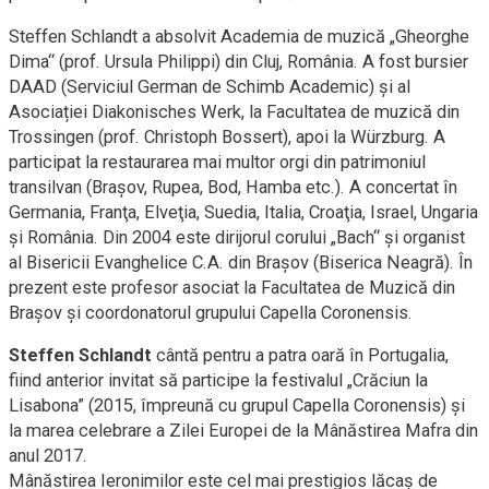
Steffen Schlandt a absolvit Academia de muzică „Gheorghe
Dima“ (prof. Ursula Philippi) din Cluj, România. A fost bursier
DAAD (Serviciul German de Schimb Academic) şi al
Asociației Diakonisches Werk, la Facultatea de muzică din
Trossingen (prof. Christoph Bossert), apoi la Würzburg. A
participat la restaurarea mai multor orgi din patrimoniul
transilvan (Braşov, Rupea, Bod, Hamba etc.). A concertat în
Germania, Franţa, Elveţia, Suedia, Italia, Croaţia, Israel, Ungaria
şi România. Din 2004 este dirijorul corului „Bach“ şi organist
al Bisericii Evanghelice C.A. din Braşov (Biserica Neagră). În
prezent este profesor asociat la Facultatea de Muzică din
Braşov şi coordonatorul grupului Capella Coronensis.
Steffen Schlandt
cântă pentru a patra oară în Portugalia,
fiind anterior invitat să participe la festivalul „Crăciun la
Lisabona” (2015, împreună cu grupul Capella Coronensis) și
la marea celebrare a Zilei Europei de la Mânăstirea Mafra din
anul 2017.
Mânăstirea Ieronimilor este cel mai prestigios lăcaș de