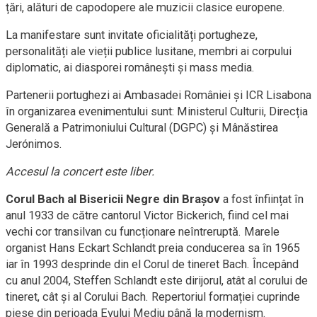
țări, alături de capodopere ale muzicii clasice europene.
La manifestare sunt invitate oficialități portugheze,
personalități ale vieții publice lusitane, membri ai corpului
diplomatic, ai diasporei românești și mass media.
Partenerii portughezi ai Ambasadei României şi ICR Lisabona
în organizarea evenimentului sunt: Ministerul Culturii, Direcția
Generală a Patrimoniului Cultural (DGPC) și Mânăstirea
Jerónimos.
Accesul la concert este liber.
Corul Bach al Bisericii Negre din Brașov
a fost înființat în
anul 1933 de către cantorul Victor Bickerich, fiind cel mai
vechi cor transilvan cu funcționare neîntreruptă. Marele
organist Hans Eckart Schlandt preia conducerea sa în 1965
iar în 1993 desprinde din el Corul de tineret Bach. Începând
cu anul 2004, Steffen Schlandt este dirijorul, atât al corului de
tineret, cât și al Corului Bach. Repertoriul formației cuprinde
piese din perioada Evului Mediu până la modernism.