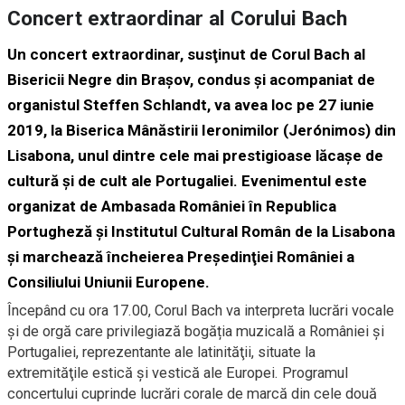
Concert extraordinar al Corului Bach
Un concert extraordinar, susţinut de
Corul Bach
al
Bisericii Negre din Braşov, condus și acompaniat de
organistul Steffen Schlandt, va avea loc pe 27 iunie
2019, la Biserica Mânăstirii Ieronimilor (Jerónimos) din
Lisabona, unul dintre cele mai prestigioase lăcașe de
cultură şi de cult ale Portugaliei. Evenimentul este
organizat de Ambasada României în Republica
Portugheză și
Institutul Cultural Român de la Lisabona
şi marchează încheierea
Preşedinţiei României a
Consiliului Uniunii Europene
.
Începând cu ora 17.00, Corul Bach va interpreta lucrări vocale
și de orgă care privilegiază bogăția muzicală a României şi
Portugaliei, reprezentante ale latinităţii, situate la
extremităţile estică şi vestică ale Europei. Programul
concertului cuprinde lucrări corale de marcă din cele două