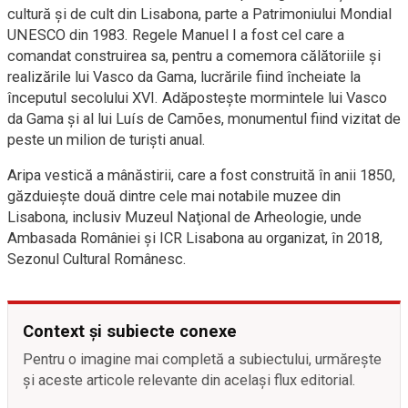
cultură şi de cult din Lisabona, parte a Patrimoniului Mondial
UNESCO din 1983. Regele Manuel I a fost cel care a
comandat construirea sa, pentru a comemora călătoriile şi
realizările lui Vasco da Gama, lucrările fiind încheiate la
începutul secolului XVI. Adăpostește mormintele lui Vasco
da Gama și al lui Luís de Camões, monumentul fiind vizitat de
peste un milion de turiști anual.
Aripa vestică a mânăstirii, care a fost construită în anii 1850,
găzduieşte două dintre cele mai notabile muzee din
Lisabona, inclusiv Muzeul Naţional de Arheologie, unde
Ambasada României și ICR Lisabona au organizat, în 2018,
Sezonul Cultural Românesc.
Context și subiecte conexe
Pentru o imagine mai completă a subiectului, urmărește
și aceste articole relevante din același flux editorial.