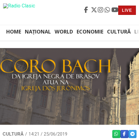
LIVE
HOME
NAȚIONAL
WORLD
ECONOMIE
CULTURĂ
L
CULTURĂ
14:21 / 25/06/2019
WHATSAPP
FACEBO
TEL