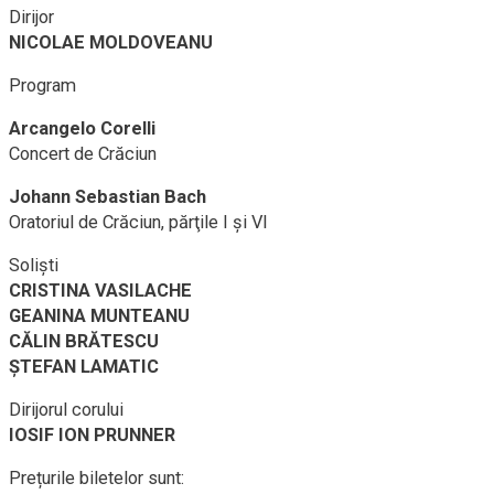
Dirijor
NICOLAE MOLDOVEANU
Program
Arcangelo Corelli
Concert de Crăciun
Johann Sebastian Bach
Oratoriul de Crăciun, părţile I şi VI
Solişti
CRISTINA VASILACHE
GEANINA MUNTEANU
CĂLIN BRĂTESCU
ŞTEFAN LAMATIC
Dirijorul corului
IOSIF ION PRUNNER
Prețurile biletelor sunt: