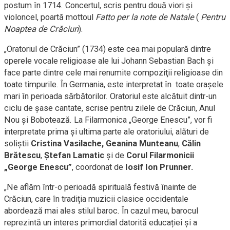
postum în 1714. Concertul, scris pentru două viori și
violoncel, poartă mottoul
Fatto per la note de Natale
(
Pentru
Noaptea de Crăciun
).
„Oratoriul de Crăciun” (1734) este cea mai populară dintre
operele vocale religioase ale lui Johann Sebastian Bach şi
face parte dintre cele mai renumite compoziţii religioase din
toate timpurile. În Germania, este interpretat în toate oraşele
mari în perioada sărbătorilor. Oratoriul este alcătuit dintr-un
ciclu de șase cantate, scrise pentru zilele de Crăciun, Anul
Nou și Bobotează. La Filarmonica „George Enescu”, vor fi
interpretate prima și ultima parte ale oratoriului, alături de
soliștii
Cristina Vasilache, Geanina Munteanu
,
Călin
Brătescu
,
Ștefan Lamatic
și de
Corul Filarmonicii
„George Enescu”
, coordonat de
Iosif Ion Prunner.
„Ne aflăm într-o perioadă spirituală festivă înainte de
Crăciun, care în tradiția muzicii clasice occidentale
abordează mai ales stilul baroc. În cazul meu, barocul
reprezintă un interes primordial datorită educației și a