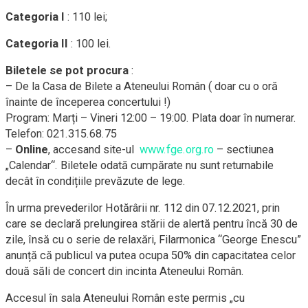
Categoria I
: 110 lei;
Categoria II
: 100 lei.
Biletele se pot procura
:
– De la Casa de Bilete a Ateneului Român ( doar cu o oră
înainte de începerea concertului !)
Program: Marți – Vineri 12:00 – 19:00. Plata doar în numerar.
Telefon: 021.315.68.75
–
Online
, accesand site-ul
www.fge.org.ro
– sectiunea
„Calendar“. Biletele odată cumpărate nu sunt returnabile
decât în condițiile prevăzute de lege.
În urma prevederilor Hotărârii nr. 112 din 07.12.2021, prin
care se declară prelungirea stării de alertă pentru încă 30 de
zile, însă cu o serie de relaxări, Filarmonica “George Enescu”
anunță că publicul va putea ocupa 50% din capacitatea celor
două săli de concert din incinta Ateneului Român.
Accesul în sala Ateneului Român este permis „cu