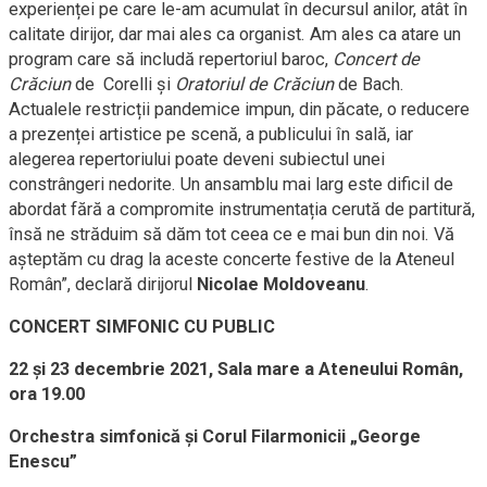
experienței pe care le-am acumulat în decursul anilor, atât în
calitate dirijor, dar mai ales ca organist. Am ales ca atare un
program care să includă repertoriul baroc,
Concert de
Crăciun
de
Corelli și
Oratoriul de Crăciun
de Bach.
Actualele restricții pandemice impun, din păcate, o reducere
a prezenței artistice pe scenă, a publicului în sală, iar
alegerea repertoriului poate deveni subiectul unei
constrângeri nedorite. Un ansamblu mai larg este dificil de
abordat fără a compromite instrumentația cerută de partitură,
însă ne străduim să dăm tot ceea ce e mai bun din noi. Vă
așteptăm cu drag la aceste concerte festive de la Ateneul
Român”, declară dirijorul
Nicolae Moldoveanu
.
CONCERT SIMFONIC CU PUBLIC
22 și 23 decembrie 2021, Sala mare a Ateneului Român,
ora 19.00
Orchestra simfonică şi Corul Filarmonicii „George
Enescu”