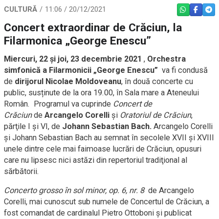
CULTURĂ
11:06 / 20/12/2021
WHATSAPP
FACEBO
TEL
Concert extraordinar de Crăciun, la
Filarmonica „George Enescu”
Miercuri, 22 și joi, 23 decembrie 2021
,
Orchestra
simfonică a Filarmonicii „George Enescu”
va fi condusă
de
dirijorul Nicolae Moldoveanu
, în două concerte cu
public, susținute de la ora 19.00, în Sala mare a Ateneului
Român. Programul va cuprinde
Concert de
Crăciun
de
Arcangelo Corelli
și
Oratoriul de Crăciun
,
părţile I şi VI, de
Johann Sebastian Bach.
Arcangelo Corelli
și Johann Sebastian Bach au semnat în secolele XVII şi XVIII
unele dintre cele mai faimoase lucrări de Crăciun, opusuri
care nu lipsesc nici astăzi din repertoriul tradiţional al
sărbătorii.
Concerto grosso în sol minor, op. 6, nr. 8
de Arcangelo
Corelli, mai cunoscut sub numele de Concertul de Crăciun, a
fost comandat de cardinalul Pietro Ottoboni și publicat