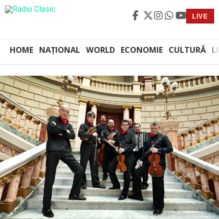
LIVE
HOME
NAȚIONAL
WORLD
ECONOMIE
CULTURĂ
L