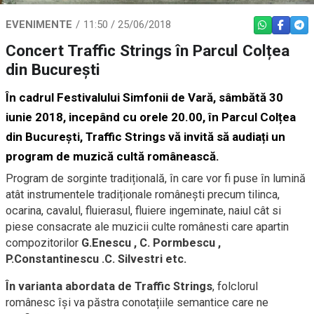
EVENIMENTE
11:50 / 25/06/2018
WHATSAPP
FACEBO
TEL
Concert Traffic Strings în Parcul Colțea
din București
În cadrul Festivalului Simfonii de Vară, sâmbătă 30
iunie 2018, incepând cu orele 20.00, în Parcul Colțea
din București, Traffic Strings vă invită să audiați un
program de muzică cultă românească.
Program de sorginte tradițională, în care vor fi puse în lumină
atât instrumentele tradiționale românești precum tilinca,
ocarina, cavalul, fluierasul, fluiere ingeminate, naiul cât si
piese consacrate ale muzicii culte românesti care apartin
compozitorilor
G.Enescu , C. Pormbescu ,
P.Constantinescu .C. Silvestri etc.
În varianta abordata de Traffic Strings
, folclorul
românesc își va păstra conotațiile semantice care ne