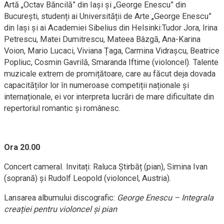
Artă „Octav Băncilă” din Iași și „George Enescu” din
București, studenți ai Universității de Arte „George Enescu”
din Iași și ai Academiei Sibelius din Helsinki:Tudor Jora, Irina
Petrescu, Matei Dumitrescu, Mateea Bâzgă, Ana-Karina
Voion, Mario Lucaci, Viviana Țaga, Carmina Vidrașcu, Beatrice
Popliuc, Cosmin Gavrilă, Smaranda Iftime (violoncel). Talente
muzicale extrem de promițătoare, care au făcut deja dovada
capacităților lor în numeroase competiții naționale și
internaționale, ei vor interpreta lucrări de mare dificultate din
repertoriul romantic și românesc.
Ora 20.00
Concert cameral. Invitați: Raluca Știrbăț (pian), Simina Ivan
(soprană) și Rudolf Leopold (violoncel, Austria).
Lansarea albumului discografic:
George Enescu – Integrala
creației pentru violoncel și pian