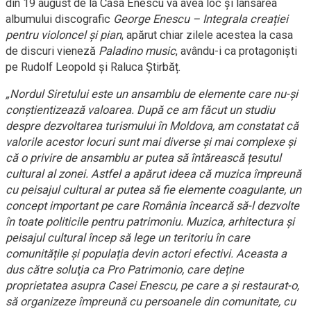
din 19 august de la Casa Enescu va avea loc și lansarea
albumului discografic
George Enescu – Integrala creației
pentru violoncel și pian
, apărut chiar zilele acestea la casa
de discuri vieneză
Paladino music
, avându-i ca protagoniști
pe Rudolf Leopold și Raluca Știrbăț.
„Nordul Siretului este un ansamblu de elemente care nu-și
conștientizează valoarea. După ce am făcut un studiu
despre dezvoltarea turismului în Moldova, am constatat că
valorile acestor locuri sunt mai diverse și mai complexe și
că o privire de ansamblu ar putea să întărească țesutul
cultural al zonei. Astfel a apărut ideea că muzica împreună
cu peisajul cultural ar putea să fie elemente coagulante, un
concept important pe care România încearcă să-l dezvolte
în toate politicile pentru patrimoniu. Muzica, arhitectura și
peisajul cultural încep să lege un teritoriu în care
comunitățile și populația devin actori efectivi. Aceasta a
dus către soluţia ca Pro Patrimonio, care deține
proprietatea asupra Casei Enescu, pe care a și restaurat-o,
să organizeze împreună cu persoanele din comunitate, cu