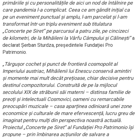
primăriile și cu personalitățile de aici un nod de întâlnire pe
care pandemia l-a complicat. Ceea ce am gândit inițial ca
pe un eveniment punctual și amplu, l-am parcelat și l-am
transformat într-un triplu eveniment sub titulatura
„Concerte pe Siret” pe parcursul a patru zile, pe cincizeci
de kilometri, de la Mihăileni la Vârfu Câmpului și Călinești”
a
declarat Șerban Sturdza, președintele Fundației Pro
Patrimonio.
„Târgușor cochet și punct de frontieră cosmopolit al
Imperiului austriac, Mihăilenii lui Enescu conservă amintiri
și momente mai mult decât prețioase, chiar decisive pentru
destinul compozitorului. Construită de pe la mijlocul
secolului XIX de străbunii săi materni – distinsa familie de
preoți și intelectuali Cosmovici, oameni cu remarcabile
preocupări muzicale – casa aparținea odinioară unei zone
economice și culturale de mare efervescență, lucru greu de
imaginat pentru mulți din perspectiva noastră actuală.
Proiectul „Concerte pe Siret” al Fundației Pro Patrimonio își
propune – prin îmbinarea acțiunilor de salvare a