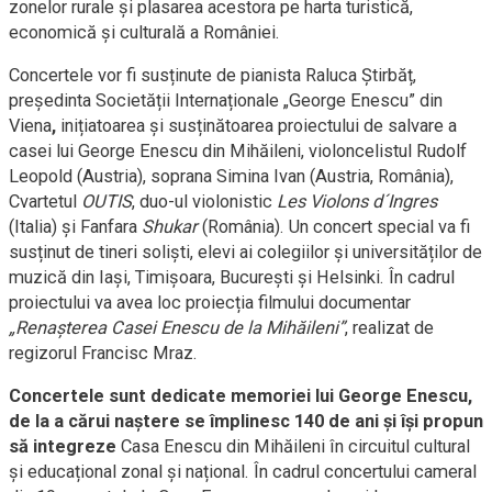
zonelor rurale și plasarea acestora pe harta turistică,
economică și culturală a României.
Concertele vor fi susținute de pianista Raluca Știrbăț,
președinta Societății Internaționale „George Enescu” din
Viena
,
inițiatoarea și susținătoarea proiectului de salvare a
casei lui George Enescu din Mihăileni, violoncelistul Rudolf
Leopold (Austria), soprana Simina Ivan (Austria, România),
Cvartetul
OUTIS
, duo-ul violonistic
Les Violons d´Ingres
(Italia) și Fanfara
Shukar
(România). Un concert special va fi
susținut de tineri soliști, elevi ai colegiilor și universităților de
muzică din Iași, Timișoara, București și Helsinki. În cadrul
proiectului va avea loc proiecția filmului documentar
„Renașterea Casei Enescu de la Mihăileni”
, realizat de
regizorul Francisc Mraz.
Concertele sunt dedicate memoriei lui George Enescu,
de la a cărui naștere se împlinesc 140 de ani și își propun
să integreze
Casa Enescu din Mihăileni în circuitul cultural
și educațional zonal și național. În cadrul concertului cameral