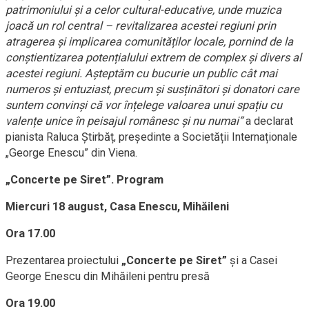
patrimoniului și a celor cultural-educative, unde muzica
joacă un rol central – revitalizarea acestei regiuni prin
atragerea și implicarea comunităților locale, pornind de la
conștientizarea potențialului extrem de complex și divers al
acestei regiuni. Așteptăm cu bucurie un public cât mai
numeros și entuziast, precum și susținători și donatori care
suntem convinși că vor înțelege valoarea unui spațiu cu
valențe unice în peisajul românesc și nu numai”
a declarat
pianista Raluca Știrbăț, președinte a Societății Internaționale
„George Enescu” din Viena.
„Concerte pe Siret”. Program
Miercuri 18 august, Casa Enescu, Mihăileni
Ora 17.00
Prezentarea proiectului
„Concerte pe Siret”
și a Casei
George Enescu din Mihăileni pentru presă
Ora 19.00