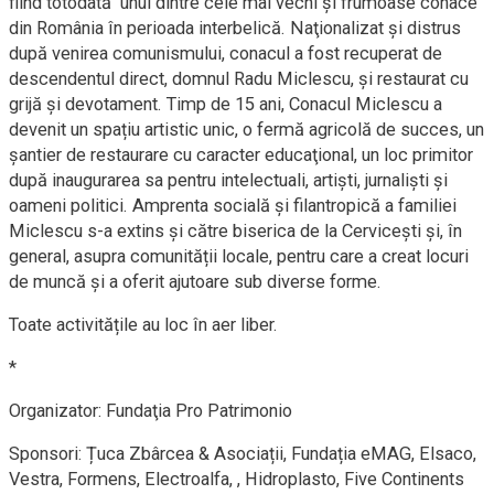
fiind totodată unul dintre cele mai vechi și frumoase conace
din România în perioada interbelică. Naţionalizat şi distrus
după venirea comunismului, conacul a fost recuperat de
descendentul direct, domnul Radu Miclescu, şi restaurat cu
grijă şi devotament. Timp de 15 ani, Conacul Miclescu a
devenit un spațiu artistic unic, o fermă agricolă de succes, un
șantier de restaurare cu caracter educaţional, un loc primitor
după inaugurarea sa pentru intelectuali, artiști, jurnaliști şi
oameni politici. Amprenta socială și filantropică a familiei
Miclescu s-a extins şi către biserica de la Cerviceşti şi, în
general, asupra comunității locale, pentru care a creat locuri
de muncă şi a oferit ajutoare sub diverse forme.
Toate activitățile au loc în aer liber.
*
Organizator: Fundaţia Pro Patrimonio
Sponsori: Țuca Zbârcea & Asociații, Fundația eMAG, Elsaco,
Vestra, Formens, Electroalfa, , Hidroplasto, Five Continents