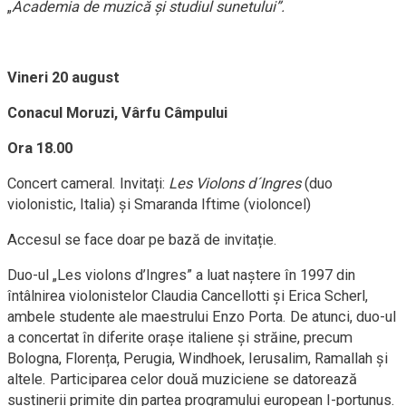
„
Academia de muzică și studiul sunetului”.
Vineri 20 august
Conacul Moruzi, Vârfu Câmpului
Ora 18.00
Concert cameral. Invitați:
Les Violons d´Ingres
(duo
violonistic, Italia) și Smaranda Iftime (violoncel)
Accesul se face doar pe bază de invitație.
Duo-ul „Les violons d’Ingres” a luat naștere în 1997 din
întâlnirea violonistelor Claudia Cancellotti și Erica Scherl,
ambele studente ale maestrului Enzo Porta. De atunci, duo-ul
a concertat în diferite orașe italiene și străine, precum
Bologna, Florența, Perugia, Windhoek, Ierusalim, Ramallah și
altele. Participarea celor două muziciene se datorează
susținerii primite din partea programului european I-portunus.