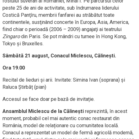
fostului suveran al României, Mihai I. Pe parcursul celor
peste 25 de ani de activitate, sub îndrumarea liderului
Costică Panţîru, membrii fanfarei au străbătut toate
continentele, susţinând concerte în Europa, Asia, America,
fiind chiar o perioadă (2006 – 2009) angajaţi ai teatrului
Zingaro
din Paris. Se pot mândri cu turnee în Hong Kong,
Tokyo și Bruxelles.
Sâmbătă 21 august, Conacul Miclescu, Călinești.
Ora 19.00
Recital de lieduri și arii. Invitate: Simina Ivan (soprana) și
Raluca Știrbăț (pian)
Accesul se face doar pe bază de invitație.
Ansamblul Miclescu de la Călineşti
reprezintă, în acest
moment, probabil cel mai autentic conac restaurat din
România, model de relaționare cu comunitatea locală.
Conacul a reprezentat un model de fermă agricolă modernă,