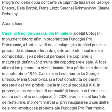
Programul celor două concerte va cuprinde lucrări de George
Enescu, Béla Bartók, Franz Liszt, Serghei Rahmaninov, Claude
Debussy.
Acces liber.
Casa lui George Enescu din Mihăileni
, judeţul Botoșani,
monument istoric aflat în proprietatea Fundaţiei Pro
Patrimonio, a fost salvată de la colaps şi a trecând printr-un
proces de restaurare timp de şapte ani. Este locul în care
compozitorul și-a petrecut perioade ale copilăriei și
maturității, definitivând multe din capodoperele sale. A fost
ultimul loc pe care l-a vizitat înainte de a părăsi țara definitiv
în septembrie 1946. Casa a aparținut mamei lui George
Enescu, Maria Cosmovici, și a fost construită de părinții
acesteia cel mai probabil pe la mijlocul secolului XIX. În
prezent, casa este redată comunității locale sub forma unui
centru cultural şi educațional. În 2020 s-au finalizat lucrările
de restaurare, moment marcat și prin inaugurarea unuia dintre
cele mai ambițioase proiecte ale Fundației Pro Patrimonio,