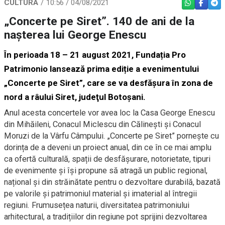
CULTURĂ
10:56 / 04/08/2021
WHATSAPP
FACEBO
TEL
„Concerte pe Siret”. 140 de ani de la
nașterea lui George Enescu
În perioada 18 – 21 august 2021, Fundația Pro
Patrimonio lansează prima ediție a evenimentului
„Concerte pe Siret”, care se va desfășura în zona de
nord a râului Siret, judeţul Botoşani.
Anul acesta concertele vor avea loc la Casa George Enescu
din Mihăileni, Conacul Miclescu din Călinești și Conacul
Moruzi de la Vârfu Câmpului. „Concerte pe Siret” pornește cu
dorința de a deveni un proiect anual, din ce în ce mai amplu
ca ofertă culturală, spații de desfășurare, notorietate, tipuri
de evenimente și îşi propune să atragă un public regional,
național și din străinătate pentru o dezvoltare durabilă, bazată
pe valorile și patrimoniul material și imaterial al întregii
regiuni. Frumusețea naturii, diversitatea patrimoniului
arhitectural, a tradițiilor din regiune pot sprijini dezvoltarea