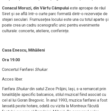
Conacul Moruzi, din Vârfu Câmpului
este aproape de râul
Siret și se află într-o curte parc formată dintr-o rezervație de
stejari seculari. Frumusețea locului este una cu totul aparte și
poate crea un cadru scenografic unic pentru evenimente
culturale: concerte, ateliere, conferințe.
Casa Enescu, Mihăileni
Ora 19.00
Concertul Fanfarei
Shukar
.
Acces liber.
Fanfara
Shukar
din satul Zece Prăjini, Iași, s-a remarcat prin
tonalităţile specific balcanice, stilul muzical fiind asociat cu
cel al lui Goran Bregovic. În anul 1993, muzica fanfarei a fost
lansată peste hotare, odată cu vizita la Montreux făcută