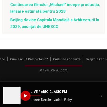
Continuarea filmului „Michael” începe producția,
lansare estimată pentru 2028
Beijing devine Capitala Mondială a Arhitecturii în
2029, anunțat de UNESCO
tate
Cum ascult Radio Clasic?
Codul de conduită
Drept la repli
© Radio Clasic, 2026
LIVE RADIO CLASIC FM
↓
Jason Derulo - Jalebi Baby