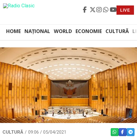
LIVE
HOME
NAȚIONAL
WORLD
ECONOMIE
CULTURĂ
L
CULTURĂ
09:06 / 05/04/2021
WHATSAPP
FACEBO
TEL