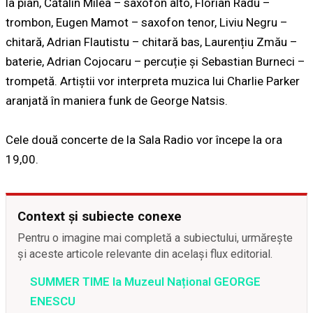
la pian, Cătălin Milea – saxofon alto, Florian Radu –
trombon, Eugen Mamot – saxofon tenor, Liviu Negru –
chitară, Adrian Flautistu – chitară bas, Laurențiu Zmău –
baterie, Adrian Cojocaru – percuție şi Sebastian Burneci –
trompetă. Artiştii vor interpreta muzica lui Charlie Parker
aranjată în maniera funk de George Natsis.
Cele două concerte de la Sala Radio vor începe la ora
19,00.
Context și subiecte conexe
Pentru o imagine mai completă a subiectului, urmărește
și aceste articole relevante din același flux editorial.
SUMMER TIME la Muzeul Național GEORGE
ENESCU