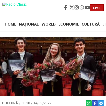
LIVE
HOME
NAȚIONAL
WORLD
ECONOMIE
CULTURĂ
L
CULTURĂ
06:30 / 14/09/2022
WHATSAPP
FACEBO
TEL