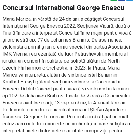
Concursul Internațional George Enescu
Maria Marica, în vârstă de 24 de ani, a câștigat Concursul
Internațional George Enescu 2022, Secțiunea Vioară, după o
Finală în care a interpretat Concertul în re major pentru vioară
și orchestră op. 77 de Johannes Brahms. De asemenea,
violonista a primit și un premiu special din partea Asociației
IMK Vienna, reprezentată de Igor Petrushevski, membru al
juriului: un concert în calitate de solistă alături de North
Czech Philharmonic Orchestra, în 2023, la Praga. Maria
Marica va interpreta, alături de violoncelistul Benjamin
Kruithof – câștigătorul secțiunii violoncel a Concursului
Enescu, Dublul Concert pentru vioară și violoncel în la minor,
op.102 de Johannes Brahms. Finala de Vioară a Concursului
Enescu a avut loc marți, 13 septembrie, la Ateneul Român.
Pe locurile doi și trei s-au situat românul Ștefan Aprodu și
francezul Grégoire Torossian. Publicul a îmbrățișat cu mult
entuziasm cele trei concerte cu orchestră în care soliștii au
interpretat unele dintre cele mai iubite compoziții pentru