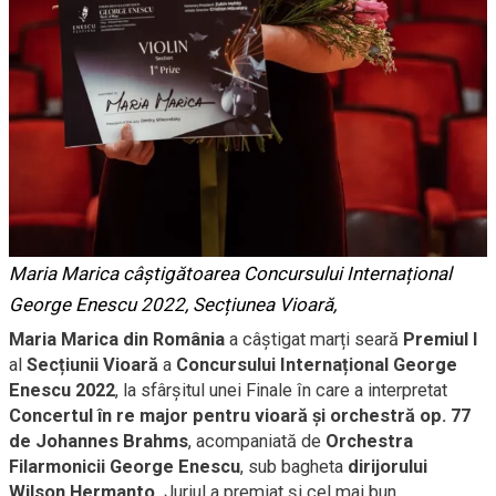
Maria Marica câștigătoarea Concursului Internațional
George Enescu 2022, Secțiunea Vioară,
Maria Marica din România
a câștigat marți seară
Premiul I
al
Secțiunii Vioară
a
Concursului Internațional George
Enescu 2022
, la sfârșitul unei Finale în care a interpretat
Concertul în re major pentru vioară și orchestră op. 77
de Johannes Brahms
, acompaniată de
Orchestra
Filarmonicii George Enescu
, sub bagheta
dirijorului
Wilson Hermanto
. Juriul a premiat și cel mai bun