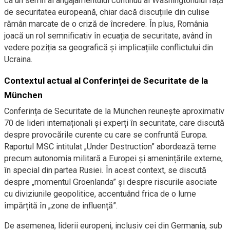
ca un semn al angajamentului continuu al Washingtonului față
de securitatea europeană, chiar dacă discuțiile din culise
rămân marcate de o criză de încredere. În plus, România
joacă un rol semnificativ în ecuația de securitate, având în
vedere poziția sa geografică și implicațiile conflictului din
Ucraina.
Contextul actual al Conferinței de Securitate de la
München
Conferința de Securitate de la München reunește aproximativ
70 de lideri internaționali și experți în securitate, care discută
despre provocările curente cu care se confruntă Europa.
Raportul MSC intitulat „Under Destruction” abordează teme
precum autonomia militară a Europei și amenințările externe,
în special din partea Rusiei. În acest context, se discută
despre „momentul Groenlanda” și despre riscurile asociate
cu diviziunile geopolitice, accentuând frica de o lume
împărțită în „zone de influență”.
De asemenea, liderii europeni, inclusiv cei din Germania, sub