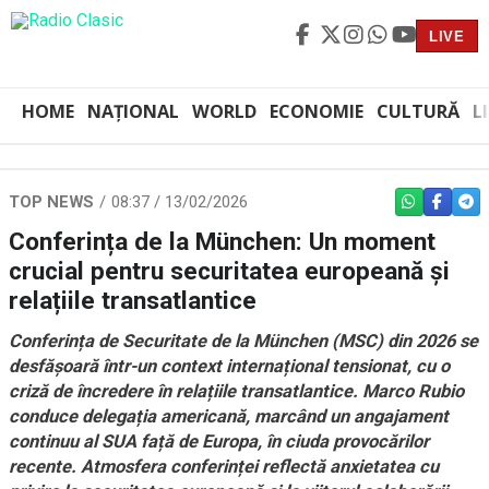
LIVE
HOME
NAȚIONAL
WORLD
ECONOMIE
CULTURĂ
L
TOP NEWS
08:37 / 13/02/2026
WHATSAPP
FACEBO
TEL
Conferința de la München: Un moment
crucial pentru securitatea europeană și
relațiile transatlantice
Conferința de Securitate de la München (MSC) din 2026 se
desfășoară într-un context internațional tensionat, cu o
criză de încredere în relațiile transatlantice. Marco Rubio
conduce delegația americană, marcând un angajament
continuu al SUA față de Europa, în ciuda provocărilor
recente. Atmosfera conferinței reflectă anxietatea cu