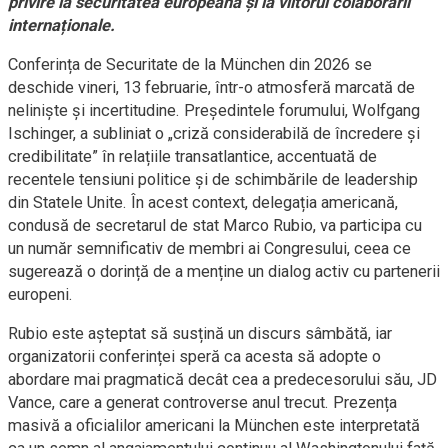
privire la securitatea europeană și la viitorul colaborării
internaționale.
Conferința de Securitate de la München din 2026 se
deschide vineri, 13 februarie, într-o atmosferă marcată de
neliniște și incertitudine. Președintele forumului, Wolfgang
Ischinger, a subliniat o „criză considerabilă de încredere și
credibilitate” în relațiile transatlantice, accentuată de
recentele tensiuni politice și de schimbările de leadership
din Statele Unite. În acest context, delegația americană,
condusă de secretarul de stat Marco Rubio, va participa cu
un număr semnificativ de membri ai Congresului, ceea ce
sugerează o dorință de a menține un dialog activ cu partenerii
europeni.
Rubio este așteptat să susțină un discurs sâmbătă, iar
organizatorii conferinței speră ca acesta să adopte o
abordare mai pragmatică decât cea a predecesorului său, JD
Vance, care a generat controverse anul trecut. Prezența
masivă a oficialilor americani la München este interpretată