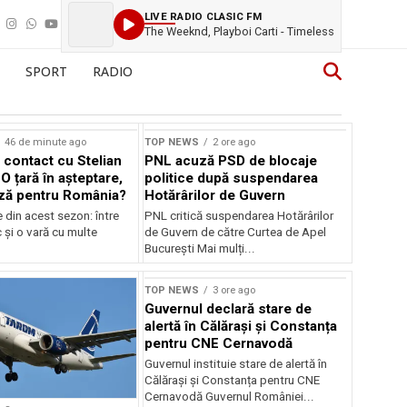
LIVE RADIO CLASIC FM
The Weeknd, Playboi Carti - Timeless
SPORT
RADIO
46 de minute ago
TOP NEWS
2 ore ago
 contact cu Stelian
PNL acuză PSD de blocaje
O țară în așteptare,
politice după suspendarea
ză pentru România?
Hotărârilor de Guvern
e din acest sezon: între
PNL critică suspendarea Hotărârilor
c și o vară cu multe
de Guvern de către Curtea de Apel
București Mai mulți...
TOP NEWS
3 ore ago
Guvernul declară stare de
alertă în Călărași și Constanța
pentru CNE Cernavodă
Guvernul instituie stare de alertă în
Călărași și Constanța pentru CNE
Cernavodă Guvernul României...