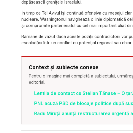
depășească granițele Israelului.
În timp ce Tel Avivul își continuă ofensiva cu mesajul clar
nucleare, Washingtonul navighează o linie diplomatică deli
și compromite parteneriatul cu cel mai important aliat din
Rămâne de văzut dacă aceste poziții contradictorii vor pu
escaladării într-un conflict cu potențial regional sau chiar 
Context și subiecte conexe
Pentru o imagine mai completă a subiectului, urmărește
editorial.
Lentila de contact cu Stelian Tănase – O ța
PNL acuză PSD de blocaje politice după su
Radu Miruță anunță restructurarea urgentă