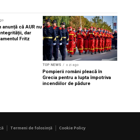
Sursă foto: Shutte
ago
TOP NEWS
 anunță că AUR nu
Comisia E
ntegrității, dar
miliarde d
amentul Fritz
inteligență
TOP NEWS
o zi ago
Pompierii români pleacă în
Grecia pentru a lupta împotriva
incendiilor de pădure
că
Termeni de folosință
Cookie Policy