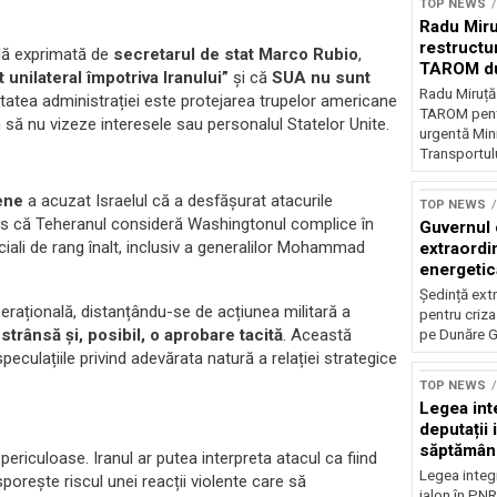
TOP NEWS
Radu Miru
restructu
ală exprimată de
secretarul de stat Marco Rubio
,
TAROM du
t unilateral împotriva Iranului”
și că
SUA nu sunt
Radu Miruț
ritatea administrației este protejarea trupelor americane
TAROM pentr
an să nu vizeze interesele sau personalul Statelor Unite.
urgentă Mini
Transportulu
iene
a acuzat Israelul că a desfășurat atacurile
TOP NEWS
țeles că Teheranul consideră Washingtonul complice în
Guvernul 
iali de rang înalt, inclusiv a generalilor Mohammad
extraordi
energetică
Dunăre
Ședință ext
erațională, distanțându-se de acțiunea militară a
pentru criza
strânsă și, posibil, o aprobare tacită
. Această
pe Dunăre G
eculațiile privind adevărata natură a relației strategice
TOP NEWS
Legea inte
deputații 
săptămân
periculoase. Iranul ar putea interpreta atacul ca fiind
Legea integr
sporește riscul unei reacții violente care să
jalon în PNR