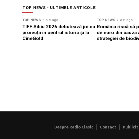
TOP NEWS - ULTIMELE ARTICOLE
TOP NEWS
o zi ago
TOP NEWS
o zi ago
TIFF Sibiu 2026 debutează joi cu
România riscă să pi
proiecții în centrul istoric și la
de euro din cauza 
CineGold
strategiei de biodi
Despre Radio Clasic
Contact
Publici