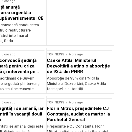
3 ore ago
ță anunță
rarea urgentă a
pă avertismentul CE
ă convoacă conducerea
u o restructurare
strul interimar al
i, Radu...
3 ore ago
TOP NEWS
6 ore ago
convoacă ședință
Cseke Attila: Ministerul
nară pentru criza
Dezvoltării a atins o absorbție
 și intervenții pe
de 93% din PNRR
raordinară de Guvern
Absorbție de 93% din PNRR la
 energetică și intervenții
Ministerul Dezvoltării, Cseke Attila
uvernul se reunește...
face apel la autorități...
6 ore ago
TOP NEWS
6 ore ago
grității se amână, iar
Florin Mitroi, preşedintele CJ
intră în vacanță două
Constanţa, audiat ca martor la
i
Parchetul General
ității se amână, deși este
Preşedintele CJ Constanţa, Florin
R; Grindeanu lasă
Mitroi, audiat ca martor la Parchetul