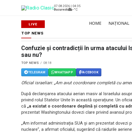
07.08.2026 | 04:35
Bucuresti
--°C
HOME
NAȚIONAL
TOP NEWS
Confuzie și contradicții în urma atacului I
sau nu?
TOP NEWS
08:18
TELEGRAM
WHATSAPP
FACEBOOK
Oficial israelian: „Am avut coordonare completă cu americ
După declanșarea atacului aerian masiv al Israelului asupra
privind rolul Statelor Unite în această operațiune. Un ofici
că
„a existat o coordonare deplină și completă cu ad
prezentat Washingtonului dovezi clare privind avansul pro
„Am informat administrația SUA și am prezentat dovezi priv
nucleare”, a afirmat oficialul, sugerând că raidurile aerien