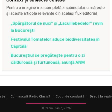
Pentru o imagine mai completă a subiectului, urmărește
și aceste articole relevante din același flux editorial.
„Spărgătorul de nuci” și „Lacul lebedelor” revin
la București
Festivalul Tomatelor aduce biodiversitatea în
Capitală
Bucureștiul se pregătește pentru o zi
călduroasă și furtunoasă, anunță ANM
tate
Cum ascult Radio Clasic?
Codul de conduită
Drept la repli
© Radio Clasic, 2026