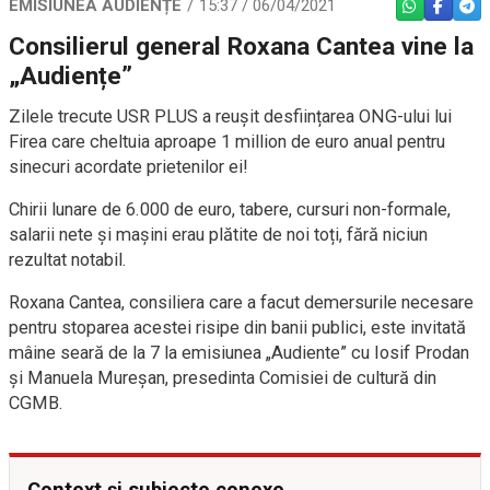
EMISIUNEA AUDIENȚE
15:37 / 06/04/2021
WHATSAPP
FACEBO
TEL
Consilierul general Roxana Cantea vine la
„Audiențe”
Zilele trecute USR PLUS a reușit desființarea ONG-ului lui
Firea care cheltuia aproape 1 million de euro anual pentru
sinecuri acordate prietenilor ei!
Chirii lunare de 6.000 de euro, tabere, cursuri non-formale,
salarii nete și mașini erau plătite de noi toți, fără niciun
rezultat notabil.
Roxana Cantea, consiliera care a facut demersurile necesare
pentru stoparea acestei risipe din banii publici, este invitată
mâine seară de la 7 la emisiunea „Audiente” cu Iosif Prodan
și Manuela Mureșan, presedinta Comisiei de cultură din
CGMB.
Context și subiecte conexe