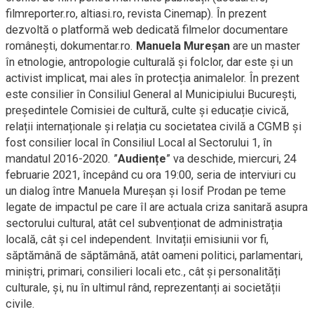
filmreporter.ro, altiasi.ro, revista Cinemap). În prezent
dezvoltă o platformă web dedicată filmelor documentare
românești,
dokumentar.ro
.
Manuela Mureșan
are un master
în etnologie, antropologie culturală și folclor, dar este și un
activist implicat, mai ales în protecția animalelor. În prezent
este consilier în Consiliul General al Municipiului București,
președintele Comisiei de cultură, culte și educație civică,
relații internaționale și relația cu societatea civilă a CGMB și
fost consilier local în Consiliul Local al Sectorului 1, în
mandatul 2016-2020. ”
Audiențe
” va deschide, miercuri, 24
februarie 2021, începând cu ora 19:00, seria de interviuri cu
un dialog între Manuela Mureșan și Iosif Prodan pe teme
legate de impactul pe care îl are actuala criza sanitară asupra
sectorului cultural, atât cel subvenționat de administrația
locală, cât și cel independent. Invitații emisiunii vor fi,
săptămână de săptămână, atât oameni politici, parlamentari,
miniștri, primari, consilieri locali etc., cât și personalități
culturale, și, nu în ultimul rând, reprezentanți ai societății
civile.