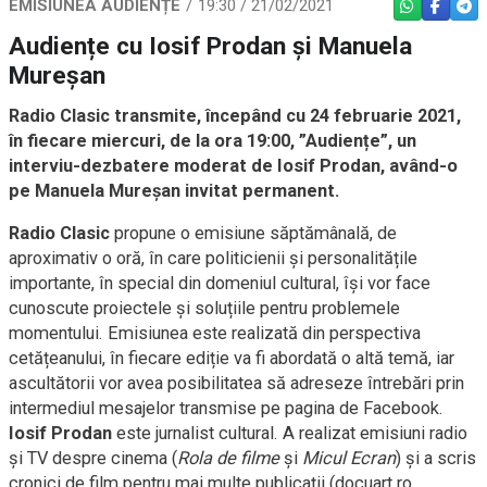
EMISIUNEA AUDIENȚE
19:30 / 21/02/2021
WHATSAPP
FACEBO
TEL
Audiențe cu Iosif Prodan și Manuela
Mureșan
Radio Clasic transmite, începând cu 24 februarie 2021,
în fiecare miercuri, de la ora 19:00, ”Audiențe”, un
interviu-dezbatere moderat de Iosif Prodan, având-o
pe Manuela Mureșan invitat permanent.
Radio Clasic
propune o emisiune săptămânală, de
aproximativ o oră, în care politicienii și personalitățile
importante, în special din domeniul cultural, își vor face
cunoscute proiectele și soluțiile pentru problemele
momentului. Emisiunea este realizată din perspectiva
cetățeanului, în fiecare ediție va fi abordată o altă temă, iar
ascultătorii vor avea posibilitatea să adreseze întrebări prin
intermediul mesajelor transmise pe pagina de Facebook.
Iosif Prodan
este jurnalist cultural. A realizat emisiuni radio
și TV despre cinema (
Rola de filme
și
Micul Ecran
) și a scris
cronici de film pentru mai multe publicații (docuart.ro,