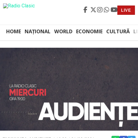
LIVE
HOME
NAȚIONAL
WORLD
ECONOMIE
CULTURĂ
L