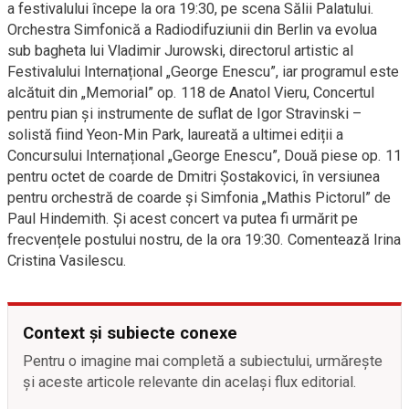
a festivalului începe la ora 19:30, pe scena Sălii Palatului.
Orchestra Simfonică a Radiodifuziunii din Berlin va evolua
sub bagheta lui Vladimir Jurowski, directorul artistic al
Festivalului Internațional „George Enescu”, iar programul este
alcătuit din „Memorial” op. 118 de Anatol Vieru, Concertul
pentru pian și instrumente de suflat de Igor Stravinski –
solistă fiind Yeon-Min Park, laureată a ultimei ediții a
Concursului Internațional „George Enescu”, Două piese op. 11
pentru octet de coarde de Dmitri Șostakovici, în versiunea
pentru orchestră de coarde și Simfonia „Mathis Pictorul” de
Paul Hindemith. Şi acest concert va putea fi urmărit pe
frecvențele postului nostru, de la ora 19:30. Comentează Irina
Cristina Vasilescu.
Context și subiecte conexe
Pentru o imagine mai completă a subiectului, urmărește
și aceste articole relevante din același flux editorial.