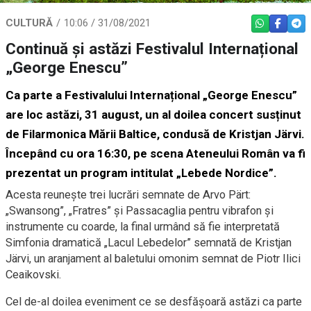
CULTURĂ
10:06 / 31/08/2021
WHATSAPP
FACEBO
TEL
Continuă și astăzi Festivalul Internațional
„George Enescu”
Ca parte a Festivalului Internațional „George Enescu”
are loc astăzi, 31 august, un al doilea concert susținut
de Filarmonica Mării Baltice, condusă de Kristjan Järvi.
Începând cu ora 16:30, pe scena Ateneului Român va fi
prezentat un program intitulat „Lebede Nordice”.
Acesta reuneşte trei lucrări semnate de Arvo Pärt:
„Swansong”, „Fratres” și Passacaglia pentru vibrafon și
instrumente cu coarde, la final urmând să fie interpretată
Simfonia dramatică „Lacul Lebedelor” semnată de Kristjan
Järvi, un aranjament al baletului omonim semnat de Piotr Ilici
Ceaikovski.
Cel de-al doilea eveniment ce se desfășoară astăzi ca parte