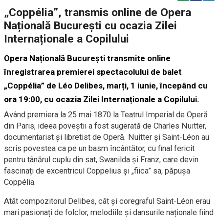
„Coppélia”, transmis online de Opera
Națională București cu ocazia Zilei
Internaționale a Copilului
Opera Națională București transmite online
înregistrarea premierei spectacolului de balet
„Coppélia” de Léo Delibes, marți, 1 iunie, începând cu
ora 19:00, cu ocazia Zilei Internaționale a Copilului.
Având premiera la 25 mai 1870 la Teatrul Imperial de Operă
din Paris, ideea poveștii a fost sugerată de Charles Nuitter,
documentarist și libretist de Operă. Nuitter și Saint-Léon au
scris povestea ca pe un basm încântător, cu final fericit
pentru tânărul cuplu din sat, Swanilda și Franz, care devin
fascinați de excentricul Coppelius și „fiica” sa, păpușa
Coppélia.
Atât compozitorul Delibes, cât și coregraful Saint-Léon erau
mari pasionați de folclor, melodiile și dansurile naționale fiind