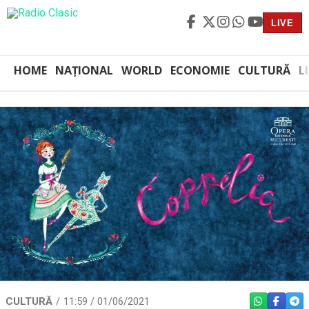
LIVE
HOME
NAȚIONAL
WORLD
ECONOMIE
CULTURĂ
L
CULTURĂ
11:59 / 01/06/2021
WHATSAPP
FACEBO
TEL