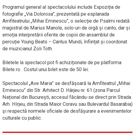
Programul general al spectacolului include Expoziția de
fotografie „Via Dolorosa”, prezentată pe esplanada
Amfiteatrului „Mihai Eminescu”, o selecție de Psalmi redată
magistral de Marius Manole, solo-uri de orgă și canto, dar și
emoția interpretării oferite de copiii din ansamblul de
percuție Young Beats – Cantus Mundi, înființat și coordonat
de muzicianul Zoli Toth.
Biletele la spectacol pot fi achiziționate de pe platforma
Bilete.ro . Costul unui bilet este de 50 lei.
Spectacolul „Ave Maria” se desfășoară la Amfiteatrul „Mihai
Eminescu” din Str. Arhitect D. Hârjeu nr. 61 (zona Parcul
Național din București, accesul făcându-se direct prin Strada
Arh. Hîrjeu, din Strada Maior Coravu sau Bulevardul Basarabia)
și respectă normele oficiale de desfășurare a evenimentelor
culturale cu public.