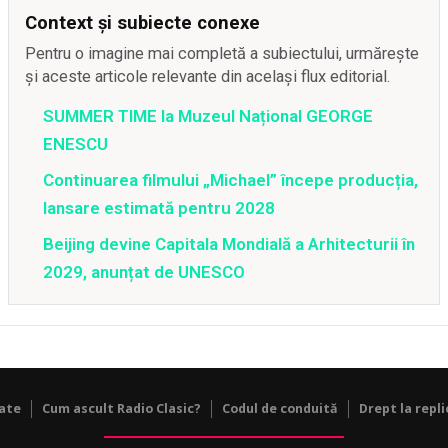
Context și subiecte conexe
Pentru o imagine mai completă a subiectului, urmărește
și aceste articole relevante din același flux editorial.
SUMMER TIME la Muzeul Național GEORGE
ENESCU
Continuarea filmului „Michael” începe producția,
lansare estimată pentru 2028
Beijing devine Capitala Mondială a Arhitecturii în
2029, anunțat de UNESCO
tate
Cum ascult Radio Clasic?
Codul de conduită
Drept la repli