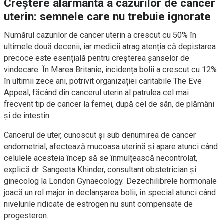
Creștere alarmantă a cazurilor de cancer
uterin: semnele care nu trebuie ignorate
Numărul cazurilor de cancer uterin a crescut cu 50% în
ultimele două decenii, iar medicii atrag atenția că depistarea
precoce este esențială pentru creșterea șanselor de
vindecare. În Marea Britanie, incidența bolii a crescut cu 12%
în ultimii zece ani, potrivit organizației caritabile The Eve
Appeal, făcând din cancerul uterin al patrulea cel mai
frecvent tip de cancer la femei, după cel de sân, de plămâni
și de intestin.
Cancerul de uter, cunoscut și sub denumirea de cancer
endometrial, afectează mucoasa uterină și apare atunci când
celulele acesteia încep să se înmulțească necontrolat,
explică dr. Sangeeta Khinder, consultant obstetrician și
ginecolog la London Gynaecology. Dezechilibrele hormonale
joacă un rol major în declanșarea bolii, în special atunci când
nivelurile ridicate de estrogen nu sunt compensate de
progesteron.