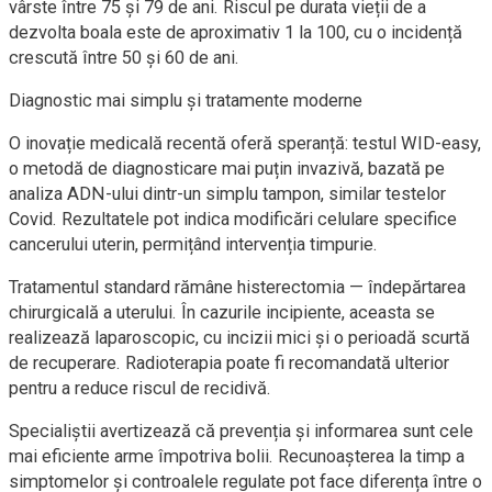
vârste între 75 și 79 de ani. Riscul pe durata vieții de a
dezvolta boala este de aproximativ 1 la 100, cu o incidență
crescută între 50 și 60 de ani.
Diagnostic mai simplu și tratamente moderne
O inovație medicală recentă oferă speranță: testul WID-easy,
o metodă de diagnosticare mai puțin invazivă, bazată pe
analiza ADN-ului dintr-un simplu tampon, similar testelor
Covid. Rezultatele pot indica modificări celulare specifice
cancerului uterin, permițând intervenția timpurie.
Tratamentul standard rămâne histerectomia — îndepărtarea
chirurgicală a uterului. În cazurile incipiente, aceasta se
realizează laparoscopic, cu incizii mici și o perioadă scurtă
de recuperare. Radioterapia poate fi recomandată ulterior
pentru a reduce riscul de recidivă.
Specialiștii avertizează că prevenția și informarea sunt cele
mai eficiente arme împotriva bolii. Recunoașterea la timp a
simptomelor și controalele regulate pot face diferența între o