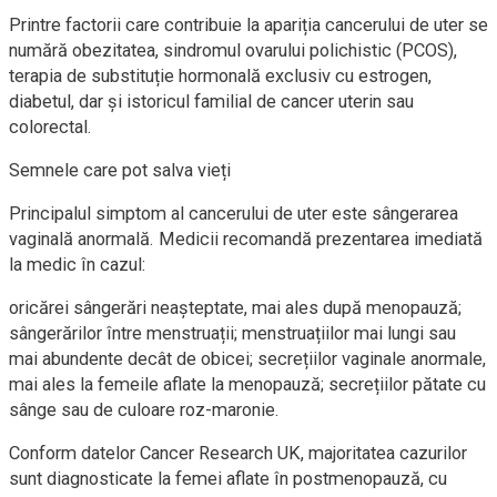
Printre factorii care contribuie la apariția cancerului de uter se
numără obezitatea, sindromul ovarului polichistic (PCOS),
terapia de substituție hormonală exclusiv cu estrogen,
diabetul, dar și istoricul familial de cancer uterin sau
colorectal.
Semnele care pot salva vieți
Principalul simptom al cancerului de uter este sângerarea
vaginală anormală. Medicii recomandă prezentarea imediată
la medic în cazul:
oricărei sângerări neașteptate, mai ales după menopauză;
sângerărilor între menstruații; menstruațiilor mai lungi sau
mai abundente decât de obicei; secrețiilor vaginale anormale,
mai ales la femeile aflate la menopauză; secrețiilor pătate cu
sânge sau de culoare roz-maronie.
Conform datelor Cancer Research UK, majoritatea cazurilor
sunt diagnosticate la femei aflate în postmenopauză, cu