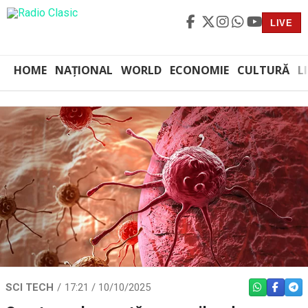
LIVE
HOME
NAȚIONAL
WORLD
ECONOMIE
CULTURĂ
L
SCI TECH
17:21 / 10/10/2025
WHATSAPP
FACEBO
TEL