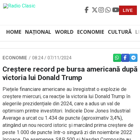
LIVE
HOME
NAȚIONAL
WORLD
ECONOMIE
CULTURĂ
L
ECONOMIE
08:24 / 07/11/2024
WHATSAPP
FACEBO
TEL
Creștere record pe bursa americană după
victoria lui Donald Trump
Piețele financiare americane au înregistrat o explozie de
creștere miercuri, ca reacție la victoria lui Donald Trump în
alegerile prezidențiale din 2024, care a adus un val de
optimism printre investitori. Indicele Dow Jones Industrial
Average a urcat cu 1.434 de puncte (aproximativ 3,4%),
atingând un nou record istoric și marcând prima creștere de
peste 1.000 de puncte într-o singură zi din noiembrie 2022
încoace. De asemenea, S&P 500 și Nasdaq Composite au