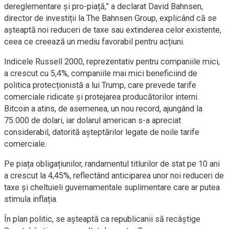
dereglementare și pro-piață,” a declarat David Bahnsen,
director de investiții la The Bahnsen Group, explicând că se
așteaptă noi reduceri de taxe sau extinderea celor existente,
ceea ce creează un mediu favorabil pentru acțiuni.
Indicele Russell 2000, reprezentativ pentru companiile mici,
a crescut cu 5,4%, companiile mai mici beneficiind de
politica protecționistă a lui Trump, care prevede tarife
comerciale ridicate și protejarea producătorilor interni.
Bitcoin a atins, de asemenea, un nou record, ajungând la
75.000 de dolari, iar dolarul american s-a apreciat
considerabil, datorită așteptărilor legate de noile tarife
comerciale.
Pe piața obligațiunilor, randamentul titlurilor de stat pe 10 ani
a crescut la 4,45%, reflectând anticiparea unor noi reduceri de
taxe și cheltuieli guvernamentale suplimentare care ar putea
stimula inflația.
În plan politic, se așteaptă ca republicanii să recâștige