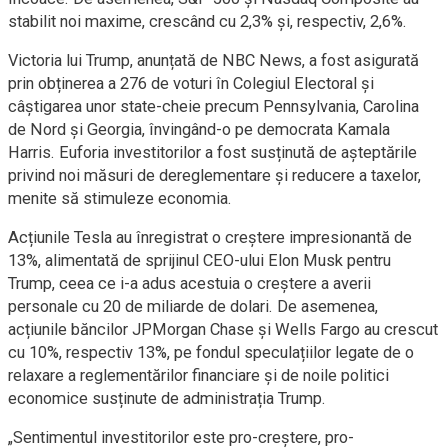
stabilit noi maxime, crescând cu 2,3% și, respectiv, 2,6%.
Victoria lui Trump, anunțată de NBC News, a fost asigurată
prin obținerea a 276 de voturi în Colegiul Electoral și
câștigarea unor state-cheie precum Pennsylvania, Carolina
de Nord și Georgia, învingând-o pe democrata Kamala
Harris. Euforia investitorilor a fost susținută de așteptările
privind noi măsuri de dereglementare și reducere a taxelor,
menite să stimuleze economia.
Acțiunile Tesla au înregistrat o creștere impresionantă de
13%, alimentată de sprijinul CEO-ului Elon Musk pentru
Trump, ceea ce i-a adus acestuia o creștere a averii
personale cu 20 de miliarde de dolari. De asemenea,
acțiunile băncilor JPMorgan Chase și Wells Fargo au crescut
cu 10%, respectiv 13%, pe fondul speculațiilor legate de o
relaxare a reglementărilor financiare și de noile politici
economice susținute de administrația Trump.
„Sentimentul investitorilor este pro-creștere, pro-