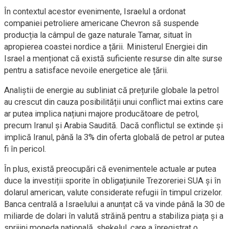
În contextul acestor evenimente, Israelul a ordonat
companiei petroliere americane Chevron să suspende
producția la câmpul de gaze naturale Tamar, situat în
apropierea coastei nordice a țării. Ministerul Energiei din
Israel a menționat că există suficiente resurse din alte surse
pentru a satisface nevoile energetice ale țării.
Analiștii de energie au subliniat că prețurile globale la petrol
au crescut din cauza posibilității unui conflict mai extins care
ar putea implica națiuni majore producătoare de petrol,
precum Iranul și Arabia Saudită. Dacă conflictul se extinde și
implică Iranul, până la 3% din oferta globală de petrol ar putea
fi în pericol.
În plus, există preocupări că evenimentele actuale ar putea
duce la investiții sporite în obligațiunile Trezoreriei SUA și în
dolarul american, valute considerate refugii în timpul crizelor.
Banca centrală a Israelului a anunțat că va vinde până la 30 de
miliarde de dolari în valută străină pentru a stabiliza piața și a
sprijini moneda națională, shekelul, care a înregistrat o