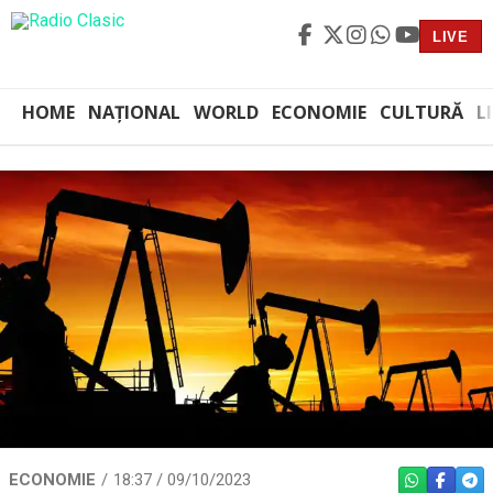
LIVE
HOME
NAȚIONAL
WORLD
ECONOMIE
CULTURĂ
L
ECONOMIE
18:37 / 09/10/2023
WHATSAPP
FACEBO
TEL