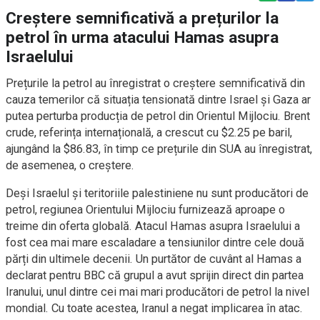
Creștere semnificativă a prețurilor la
petrol în urma atacului Hamas asupra
Israelului
Prețurile la petrol au înregistrat o creștere semnificativă din
cauza temerilor că situația tensionată dintre Israel și Gaza ar
putea perturba producția de petrol din Orientul Mijlociu. Brent
crude, referința internațională, a crescut cu $2.25 pe baril,
ajungând la $86.83, în timp ce prețurile din SUA au înregistrat,
de asemenea, o creștere.
Deși Israelul și teritoriile palestiniene nu sunt producători de
petrol, regiunea Orientului Mijlociu furnizează aproape o
treime din oferta globală. Atacul Hamas asupra Israelului a
fost cea mai mare escaladare a tensiunilor dintre cele două
părți din ultimele decenii. Un purtător de cuvânt al Hamas a
declarat pentru BBC că grupul a avut sprijin direct din partea
Iranului, unul dintre cei mai mari producători de petrol la nivel
mondial. Cu toate acestea, Iranul a negat implicarea în atac.