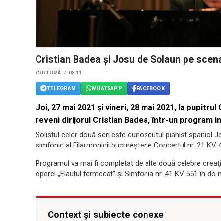
Cristian Badea şi Josu de Solaun pe sce
CULTURĂ
08:11
TELEGRAM
WHATSAPP
FACEBOOK
Joi, 27 mai 2021 şi vineri, 28 mai 2021, la pupit
reveni dirijorul Cristian Badea, într-un program
Solistul celor două seri este cunoscutul pianist spaniol J
simfonic al Filarmonicii bucureştene Concertul nr. 21 K
Programul va mai fi completat de alte două celebre creaţ
operei „Flautul fermecat” şi Simfonia nr. 41 KV 551 în do 
Context și subiecte conexe