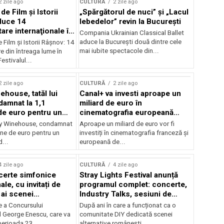
2 zile ago
CULTURĂ
2 zile ago
 de Film şi Istorii
„Spărgătorul de nuci” și „Lacul
duce 14
lebedelor” revin la București
re internaţionale în
Compania Ukrainian Classical Ballet
aduce la București două dintre cele
e Film şi Istorii Râşnov: 14
mai iubite spectacole din...
 din întreaga lume în
estivalul...
2 zile ago
CULTURĂ
2 zile ago
ehouse, tatăl lui
Canal+ va investi aproape un
amnat la 1,1
miliard de euro în
de euro pentru un
cinematografia europeană
rdut
până în 2032
my Winehouse, condamnat
Aproape un miliard de euro vor fi
ane de euro pentru un
investiți în cinematografia franceză și
d...
europeană de...
4 zile ago
CULTURĂ
4 zile ago
certe simfonice
Stray Lights Festival anunță
le, cu invitați de
programul complet: concerte,
 ai scenei
Industry Talks, sesiuni de
onale și ansambluri
audiție și noi opțiuni de
e a Concursului
După ani în care a funcționat ca o
le românești de
participare pentru public
l George Enescu, care va
comunitate DIY dedicată scenei
, în programul
perioada 23...
alternative românești,...