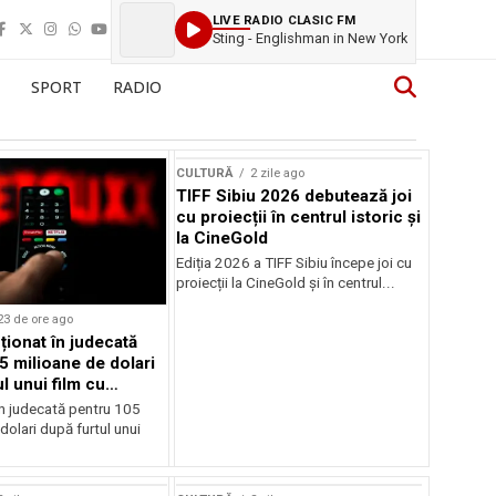
LIVE RADIO CLASIC FM
Sting - Englishman in New York
SPORT
RADIO
CULTURĂ
2 zile ago
TIFF Sibiu 2026 debutează joi
cu proiecții în centrul istoric și
la CineGold
Ediția 2026 a TIFF Sibiu începe joi cu
proiecții la CineGold și în centrul...
23 de ore ago
cționat în judecată
5 milioane de dolari
l unui film cu
Cage
în judecată pentru 105
dolari după furtul unui