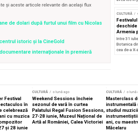
Concursu
 și aceste articole relevante din același flux
CULTURĂ
Festivalu
ane de dolari după furtul unui film cu Nicolas
deschide 
Armenia pr
patrimoniu
Intre 31 iul
centrul istoric și la CineGold
august, l
Botanica di
Bucuresti
cea de-a X-a
4 documentare internaţionale în premieră
CULTURĂ
o lună ago
CULTURĂ
o lună
 Festival
Weekend Sessions încheie
Masterclass de
ectaculos în
sezonul de vară în curtea
instrumentală 
e celebrează
Palatului Regal Fusion Sessions,
studiul muzici
ani cu muzica
27-28 iunie, Muzeul Național de
instrumentiști
compozitor
Artă al României, Calea Victoriei
ani, cu maestr
7 și 28 iunie
Măcelaru