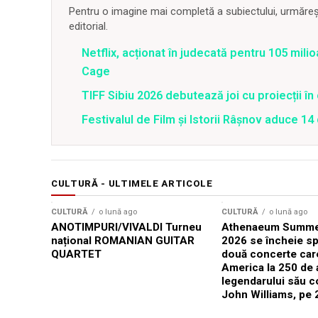
Pentru o imagine mai completă a subiectului, urmărește
editorial.
Netflix, acționat în judecată pentru 105 milio
Cage
TIFF Sibiu 2026 debutează joi cu proiecții în 
Festivalul de Film şi Istorii Râşnov aduce 1
CULTURĂ - ULTIMELE ARTICOLE
CULTURĂ
o lună ago
CULTURĂ
o lună ago
ANOTIMPURI/VIVALDI Turneu
Athenaeum Summer
național ROMANIAN GUITAR
2026 se încheie sp
QUARTET
două concerte car
America la 250 de 
legendarului său 
John Williams, pe 2