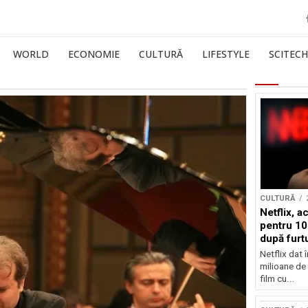
WORLD
ECONOMIE
CULTURĂ
LIFESTYLE
SCITECH
CULTURĂ
Netflix, a
pentru 10
după furtu
Nicolas 
Netflix dat 
milioane de 
film cu...