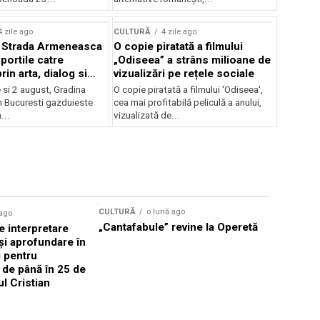
lui Enescu 2026
4 zile ago
CULTURĂ
4 zile ago
l Strada Armeneasca
O copie piratată a filmului
portile catre
„Odiseea” a strâns milioane de
in arta, dialog si
vizualizări pe rețele sociale
, intre 31 iulie si 2
ie si 2 august, Gradina
O copie piratată a filmului 'Odiseea',
a Gradina Botanica din
n Bucuresti gazduieste
cea mai profitabilă peliculă a anului,
...
vizualizată de...
CULTURĂ
o lună ago
 ago
CULTURĂ
„Cantafabule” revine la Operetă
 interpretare
Athenaeu
și aprofundare în
2026 Laur
i pentru
Grammy, C
i de până în 25 de
reuni sub
ul Cristian
Română de
Janoska î
pe 20 iuni