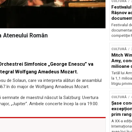
CULTURĂ
Festivalul
Râşnov a
documenta
premieră
Festivalul d
documentare
na Ateneului Român
competiţie F
CULTURĂ
Mitch Win
Amy, cond
rul Orchestrei Simfonice „George Enescu” va
milioane 
 integral Wolfgang Amadeus Mozart.
litigiu pie
Tatăl lui A
la 1,1 milio
osu de Solaun, care va interpreta alături de ansamblul
litigiu privin
V 467 în do major de Wolfgang Amadeus Mozart.
ii semnate de maestrul născut la Salzburg: Uvertura
CULTURĂ
Șase con
major, „Jupiter”. Ambele concerte încep la ora 19:00.
excepționa
prim rang
internați
A XX-a ediți
orchestra
Internaționa
prestigiu
avea loc în 