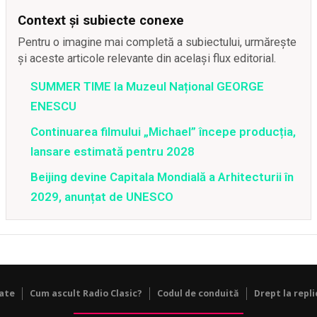
Context și subiecte conexe
Pentru o imagine mai completă a subiectului, urmărește
și aceste articole relevante din același flux editorial.
SUMMER TIME la Muzeul Național GEORGE
ENESCU
Continuarea filmului „Michael” începe producția,
lansare estimată pentru 2028
Beijing devine Capitala Mondială a Arhitecturii în
2029, anunțat de UNESCO
tate
Cum ascult Radio Clasic?
Codul de conduită
Drept la repli