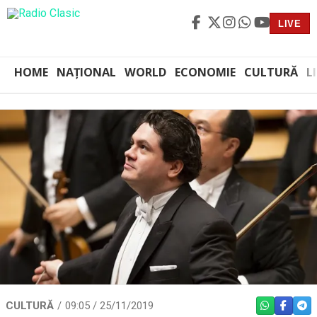
LIVE
HOME
NAȚIONAL
WORLD
ECONOMIE
CULTURĂ
L
CULTURĂ
09:05 / 25/11/2019
WHATSAPP
FACEBO
TEL