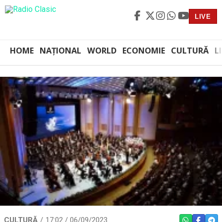
LIVE
HOME
NAȚIONAL
WORLD
ECONOMIE
CULTURĂ
L
CULTURĂ
17:02 / 06/09/2023
WHATSAPP
FACEBO
TEL