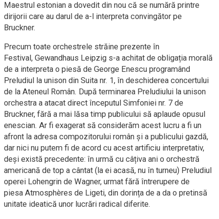
Maestrul estonian a dovedit din nou că se numără printre
dirijorii care au darul de a-l interpreta convingător pe
Bruckner.
Precum toate orchestrele străine prezente în
Festival, Gewandhaus Leipzig s-a achitat de obligația morală
de a interpreta o piesă de George Enescu programând
Preludiul la unison din Suita nr. 1, în deschiderea concertului
de la Ateneul Român. După terminarea Preludiului la unison
orchestra a atacat direct începutul Simfoniei nr. 7 de
Bruckner, fără a mai lăsa timp publicului să aplaude opusul
enescian. Ar fi exagerat să considerăm acest lucru a fi un
afront la adresa compozitorului român și a publicului gazdă,
dar nici nu putem fi de acord cu acest artificiu interpretativ,
deși există precedente: în urmă cu câțiva ani o orchestră
americană de top a cântat (la ei acasă, nu în turneu) Preludiul
operei Lohengrin de Wagner, urmat fără întrerupere de
piesa Atmosphères de Ligeti, din dorința de a da o pretinsă
unitate ideatică unor lucrări radical diferite.