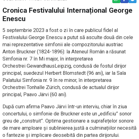
Cronica Festivalului Internațional George
Enescu
5 septembrie 2023 a fost o zi în care publicul fidel al
Festivalului George Enescu a putut să asculte două din cele
mai reprezentative simfonii ale compozitorului austriac
Anton Bruckner (1824-1896): la Ateneul Român a răsunat
Simfonia nr. 7 în Mi major, în interpretarea
Orchestrei GewandhausLeipzig, condusă de fostul dirijor
principal, suedezul Herbert Blomstedt (96 ani), iar la Sala
Palatului Simfonia nr. 9 în re minor, în interpretarea
Orchestrei Tonhalle Zürich, condusă de actualul
dirijor
principal, Paavo Järvi (60 ani).
După cum afirma Paavo Järvi într-un interviu, chiar în ziua
concertului, o simfonie de Bruckner este un „edificiu” sonor
greu de „construit”. Optima gestionare a suprafețelor sonore
de mare amploare și sublinierea justă a culminațiilor necesită
o fantezie și implicare deosebită din partea dirijorului.