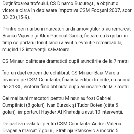
Deținătoarea trofeului, CS Dinamo București, a obținut o
victorie clară în deplasare împotriva CSM Focșani 2007, scor
33-23 (15-9).
Printre cei mai buni marcatori ai dinamoviștilor s-au remarcat
Branko Vujovic și Alex Pascual Garcia, fiecare cu 5 goluri, în
timp ce portarul Ionuț Iancu a avut o evoluție remarcabilă,
reușind 12 intervenții salvatoare.
CS Minaur, calificare dramatică după aruncările de la 7 metri
Într-un duel extrem de echilibrat, CS Minaur Baia Mare a
învins-o pe CSM Constanța, finalista ediției trecute, cu scorul
de 31-30, victoria fiind obținută după aruncările de la 7 metri.
Cei mai buni marcatori pentru Minaur au fost Gabriel
Cumpănici (8 goluri), Ivan Burzak și Tudor Botea (câte 5
goluri), iar portarul Hayder Al Khafadji a avut 10 intervenții.
De partea cealaltă, pentru CSM Constanța, Andrei Valeriu
Drăgan a marcat 7 goluri, Strahinja Stankovic a înscris 5