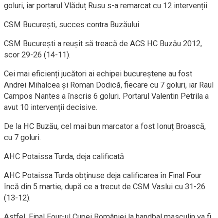
goluri, iar portarul Vlăduț Rusu s-a remarcat cu 12 intervenții.
CSM București, succes contra Buzăului
CSM București a reușit să treacă de ACS HC Buzău 2012,
scor 29-26 (14-11).
Cei mai eficienți jucători ai echipei bucureștene au fost
Andrei Mihalcea și Roman Dodică, fiecare cu 7 goluri, iar Raul
Campos Nantes a înscris 6 goluri. Portarul Valentin Petrila a
avut 10 intervenții decisive.
De la HC Buzău, cel mai bun marcator a fost Ionuț Broască,
cu 7 goluri.
AHC Potaissa Turda, deja calificată
AHC Potaissa Turda obținuse deja calificarea în Final Four
încă din 5 martie, după ce a trecut de CSM Vaslui cu 31-26
(13-12).
Astfel, Final Four-ul Cupei României la handbal masculin va fi