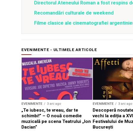
Directorul Ateneului Roman a fost respins de
Recomandări culturale de weekend
Filme clasice ale cinematografiei argentini
EVENIMENTE - ULTIMELE ARTICOLE
EVENIMENTE
3 ani ago
EVENIMENTE
3 ani ago
„Te iubesc, te vreau, dar te
Descoperă noutate
schimbi!” – O nouă comedie
vechi la ediția a XVI
muzicală pe scena Teatrului „Ion
Festivalului de Mu
Dacian”
București