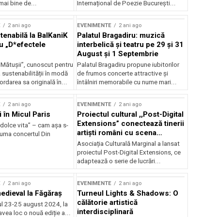
mai bine de...
Internațional de Poezie București...
E
2 ani ago
EVENIMENTE
2 ani ago
enabilă la BalKaniK
Palatul Bragadiru: muzică
cu „D*efectele
interbelică şi teatru pe 29 şi 31
August şi 1 Septembrie
 Mătușii”, cunoscut pentru
Palatul Bragadiru propune iubitorilor
sustenabilității în modă
de frumos concerte attractive şi
ordarea sa originală în...
întâlniri memorabile cu nume mari...
E
2 ani ago
EVENIMENTE
2 ani ago
i în Micul Paris
Proiectul cultural ,,Post-Digital
Extensions” conectează tinerii
dolce vita” – cam așa s-
artiști români cu scena
zuma concertul Din
internațională
Asociația Culturală Marginal a lansat
proiectul Post-Digital Extensions, ce
adaptează o serie de lucrări...
E
2 ani ago
EVENIMENTE
2 ani ago
medieval la Făgăraș
Turneul Lights & Shadows: O
călătorie artistică
l 23-25 august 2024, la
interdisciplinară
vea loc o nouă ediție a...