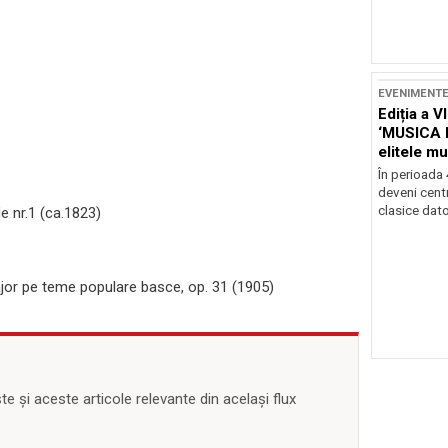
EVENIMENT
Ediția a V
‘MUSICA 
elitele mu
Brașov
În perioada
deveni centr
clasice dator
 nr.1 (ca.1823)
jor pe teme populare basce, op. 31 (1905)
 și aceste articole relevante din același flux