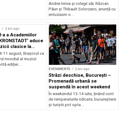
Andrei Irimia și colegii săi, Răzvan
Păun și Thibault Solorzano, anunță cu
entuziasm o...
E
2 ani ago
II-a a Academiilor
KRONSTADT’ aduce
zicii clasice la
 4-11 august, Brașovul va
ul mondial al muzicii
ită ediției...
EVENIMENTE
2 ani ago
Străzi deschise, București –
Promenadă urbană se
suspendă în acest weekend
În weekendul 13-14 iulie, ținând cont
de temperaturile ridicate, bucureștenii
și turiștii pot opta...