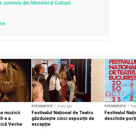
 comisia din Ministerul Culturii
ene
EVENIMENTE
3 ani ago
EVENIMENTE
3 a
a muzicii
Festivalul Național de Teatru
Festivalul Nați
II-a a
găzduiește cinci expoziții de
deschide porți
zică Veche
excepție