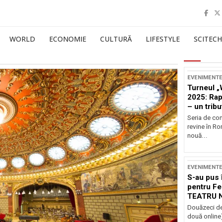
WORLD
ECONOMIE
CULTURĂ
LIFESTYLE
SCITECH
EVENIMENT
Turneul „
2025: Ra
– un tribu
și Occide
Seria de co
revine în R
nouă...
EVENIMENT
S-au pus 
pentru Fe
TEATRU 
Douăzeci de
două online