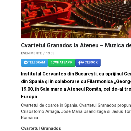
Cvartetul Granados la Ateneu – Muzica d
EVENIMENTE
13:53
TELEGRAM
WHATSAPP
FACEBOOK
Institutul Cervantes din Bucureşti, cu sprijinul 
din Spania și în colaborare cu Filarmonica „Georg
19.00, în Sala mare a Ateneul Român, cel de-al trei
Europa.
Cvartetul de coarde în Spania. Cvartetul Granados propune
Crisostomo Arriaga, José María Usandizaga si Jesús Torre
România.
Cvartetul Granados