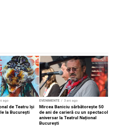
EVENIMENTE
Weekend c
Teatru la 
eveniment
ni ago
EVENIMENTE
3 ani ago
onal de Teatru își
Mircea Baniciu sărbătorește 50
le la București
de ani de carieră cu un spectacol
aniversar la Teatrul Național
București