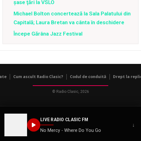
şase ţări la VSLO
Michael Bolton concertează la Sala Palatului din
Capitală; Laura Bretan va cânta în deschidere
Începe Gărâna Jazz Festival
tate
Cum ascult Radio Clasic?
Codul de conduită
Drept la repli
© Radio Clasic, 2026
LIVE RADIO CLASIC FM
↓
No Mercy - Where Do You Go