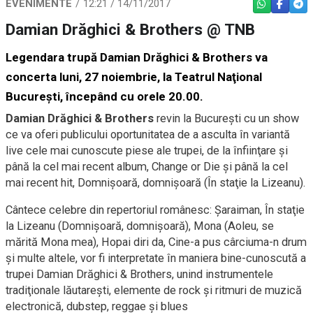
EVENIMENTE
12:21 / 14/11/2017
WHATSAPP
FACEBO
TEL
Damian Drăghici & Brothers @ TNB
Legendara trupă Damian Drăghici & Brothers va
concerta luni, 27 noiembrie, la Teatrul Naţional
Bucureşti, începând cu orele 20.00.
Damian Drăghici & Brothers
revin la Bucureşti cu un show
ce va oferi publicului oportunitatea de a asculta în variantă
live cele mai cunoscute piese ale trupei, de la înfiinţare şi
până la cel mai recent album, Change or Die şi până la cel
mai recent hit, Domnişoară, domnişoară (În staţie la Lizeanu).
Cântece celebre din repertoriul românesc: Şaraiman, În staţie
la Lizeanu (Domnişoară, domnişoară), Mona (Aoleu, se
mărită Mona mea), Hopai diri da, Cine-a pus cârciuma-n drum
şi multe altele, vor fi interpretate în maniera bine-cunoscută a
trupei Damian Drăghici & Brothers, unind instrumentele
tradiţionale lăutareşti, elemente de rock şi ritmuri de muzică
electronică, dubstep, reggae şi blues