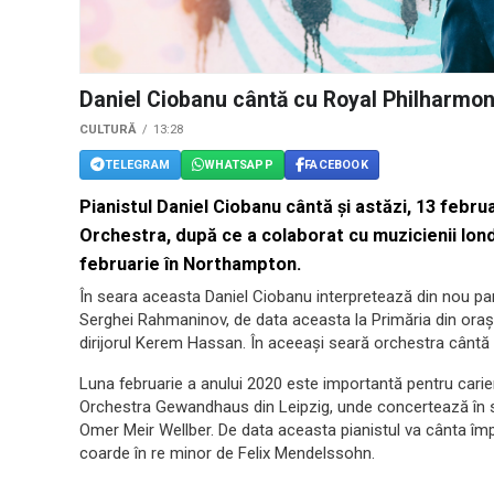
Daniel Ciobanu cântă cu Royal Philharmo
CULTURĂ
13:28
TELEGRAM
WHATSAPP
FACEBOOK
Pianistul Daniel Ciobanu cântă şi astăzi, 13 febr
Orchestra, după ce a colaborat cu muzicienii londo
februarie în Northampton.
În seara aceasta Daniel Ciobanu interpretează din nou par
Serghei Rahmaninov, de data aceasta la Primăria din oraş
dirijorul Kerem Hassan. În aceeaşi seară orchestra cântă 
Luna februarie a anului 2020 este importantă pentru carie
Orchestra Gewandhaus din Leipzig, unde concertează în ser
Omer Meir Wellber. De data aceasta pianistul va cânta împr
coarde în re minor de Felix Mendelssohn.