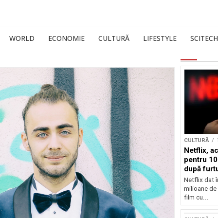
WORLD
ECONOMIE
CULTURĂ
LIFESTYLE
SCITECH
CULTURĂ
Netflix, a
pentru 10
după furtu
Nicolas 
Netflix dat 
milioane de 
film cu...