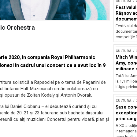
CULTURĂ
Festivalul
Râşnov a
documenta
premieră
Festivalul d
nic Orchestra
documentare
competiţie F
CULTURĂ
Mitch Win
uarie 2020, în compania Royal Philharmonic
Amy, cond
nezi în cadrul unui concert ce a avut loc în 9
milioane 
litigiu pie
Tatăl lui A
la 1,1 milio
titura solistică a Rapsodiei pe o temă de Paganini de
litigiu privin
ul britanic Hull. Muzicianul român colaborează cu
şi opusuri de Zoltan Kodaly şi Antonin Dvorak.
CULTURĂ
ra lui Daniel Ciobanu – el debutează curând şi cu
Șase con
excepționa
ile de 20, 21 şi 23 feburarie sub bagheta dirijorului
prim rang
eună cu alţi muzicieni Concertul pentru vioară, pian şi
internați
A XX-a ediți
orchestra
Internaționa
prestigiu
avea loc în 