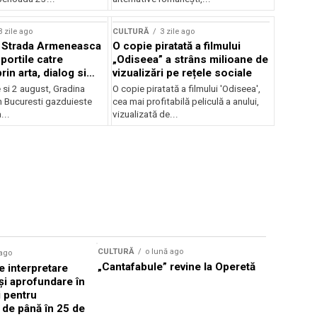
lui Enescu 2026
3 zile ago
CULTURĂ
3 zile ago
l Strada Armeneasca
O copie piratată a filmului
portile catre
„Odiseea” a strâns milioane de
in arta, dialog si
vizualizări pe rețele sociale
, intre 31 iulie si 2
ie si 2 august, Gradina
O copie piratată a filmului 'Odiseea',
a Gradina Botanica din
n Bucuresti gazduieste
cea mai profitabilă peliculă a anului,
...
vizualizată de...
CULTURĂ
o lună ago
 ago
CULTURĂ
„Cantafabule” revine la Operetă
 interpretare
Athenaeu
și aprofundare în
2026 Laur
i pentru
Grammy, C
i de până în 25 de
reuni sub