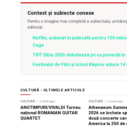
Context și subiecte conexe
Pentru o imagine mai completă a subiectului, urmărește
editorial.
Netflix, acționat în judecată pentru 105 milio
Cage
TIFF Sibiu 2026 debutează joi cu proiecții în 
Festivalul de Film şi Istorii Râşnov aduce 1
CULTURĂ - ULTIMELE ARTICOLE
CULTURĂ
o lună ago
CULTURĂ
o lună ago
ANOTIMPURI/VIVALDI Turneu
Athenaeum Summer
național ROMANIAN GUITAR
2026 se încheie sp
QUARTET
două concerte car
America la 250 de 