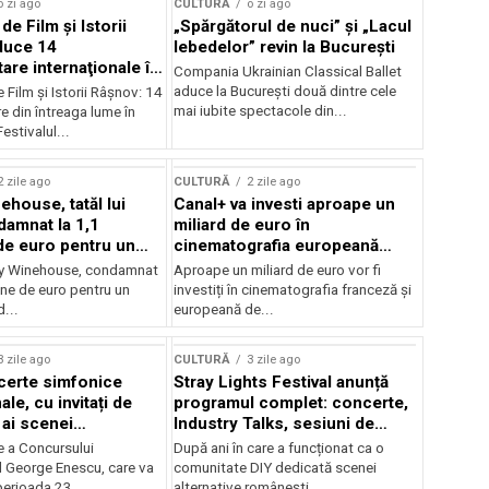
o zi ago
CULTURĂ
o zi ago
 de Film şi Istorii
„Spărgătorul de nuci” și „Lacul
duce 14
lebedelor” revin la București
re internaţionale în
Compania Ukrainian Classical Ballet
aduce la București două dintre cele
e Film şi Istorii Râşnov: 14
mai iubite spectacole din...
 din întreaga lume în
estivalul...
2 zile ago
CULTURĂ
2 zile ago
ehouse, tatăl lui
Canal+ va investi aproape un
amnat la 1,1
miliard de euro în
de euro pentru un
cinematografia europeană
rdut
până în 2032
my Winehouse, condamnat
Aproape un miliard de euro vor fi
ane de euro pentru un
investiți în cinematografia franceză și
d...
europeană de...
3 zile ago
CULTURĂ
3 zile ago
certe simfonice
Stray Lights Festival anunță
le, cu invitați de
programul complet: concerte,
 ai scenei
Industry Talks, sesiuni de
onale și ansambluri
audiție și noi opțiuni de
e a Concursului
După ani în care a funcționat ca o
le românești de
participare pentru public
l George Enescu, care va
comunitate DIY dedicată scenei
, în programul
perioada 23...
alternative românești,...