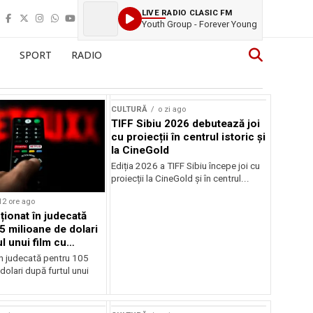
LIVE RADIO CLASIC FM
Youth Group - Forever Young
SPORT
RADIO
CULTURĂ
o zi ago
TIFF Sibiu 2026 debutează joi
cu proiecții în centrul istoric și
la CineGold
Ediția 2026 a TIFF Sibiu începe joi cu
proiecții la CineGold și în centrul...
12 ore ago
cționat în judecată
5 milioane de dolari
l unui film cu
Cage
în judecată pentru 105
dolari după furtul unui