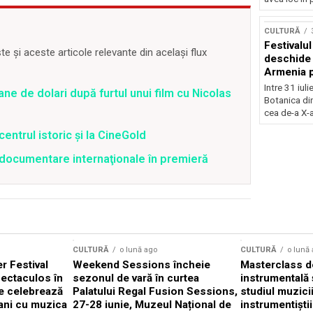
Concursu
CULTURĂ
Festivalu
 și aceste articole relevante din același flux
deschide 
Armenia pr
patrimoniu
Intre 31 iul
ane de dolari după furtul unui film cu Nicolas
august, l
Botanica di
Bucuresti
cea de-a X-a
centrul istoric și la CineGold
4 documentare internaţionale în premieră
CULTURĂ
o lună ago
CULTURĂ
o lună
 Festival
Weekend Sessions încheie
Masterclass de
ectaculos în
sezonul de vară în curtea
instrumentală 
e celebrează
Palatului Regal Fusion Sessions,
studiul muzici
ani cu muzica
27-28 iunie, Muzeul Național de
instrumentiști