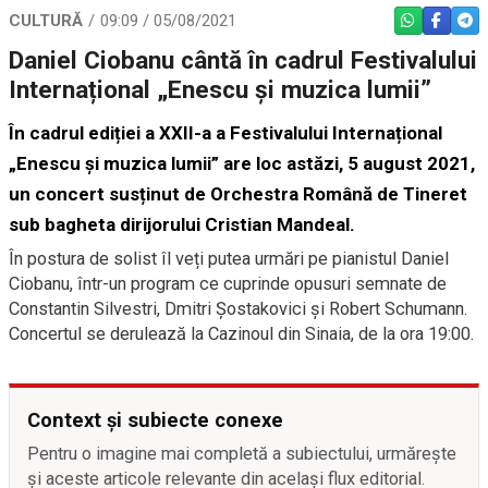
CULTURĂ
09:09 / 05/08/2021
WHATSAPP
FACEBO
TEL
Daniel Ciobanu cântă în cadrul Festivalului
Internațional „Enescu și muzica lumii”
În cadrul ediției a XXII-a a Festivalului Internațional
„Enescu și muzica lumii” are loc astăzi, 5 august 2021,
un concert susținut de Orchestra Română de Tineret
sub bagheta dirijorului Cristian Mandeal.
În postura de solist îl veți putea urmări pe pianistul Daniel
Ciobanu, într-un program ce cuprinde opusuri semnate de
Constantin Silvestri, Dmitri Șostakovici și Robert Schumann.
Concertul se derulează la Cazinoul din Sinaia, de la ora 19:00.
Context și subiecte conexe
Pentru o imagine mai completă a subiectului, urmărește
și aceste articole relevante din același flux editorial.