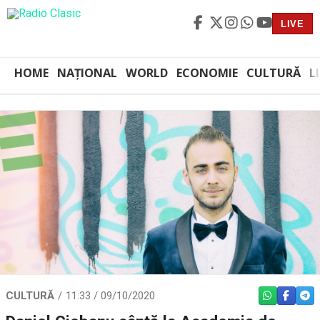
LIVE
HOME
NAȚIONAL
WORLD
ECONOMIE
CULTURĂ
L
CULTURĂ
11:33 / 09/10/2020
WHATSAPP
FACEBO
TEL