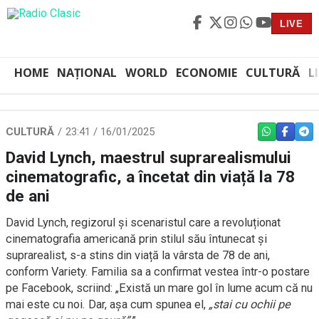
LIVE
HOME
NAȚIONAL
WORLD
ECONOMIE
CULTURĂ
L
CULTURĂ
23:41 / 16/01/2025
WHATSAPP
FACEBO
TEL
David Lynch, maestrul suprarealismului
cinematografic, a încetat din viață la 78
de ani
David Lynch, regizorul și scenaristul care a revoluționat
cinematografia americană prin stilul său întunecat și
suprarealist, s-a stins din viață la vârsta de 78 de ani,
conform Variety. Familia sa a confirmat vestea într-o postare
pe Facebook, scriind: „Există un mare gol în lume acum că nu
mai este cu noi. Dar, aşa cum spunea el,
„stai cu ochii pe