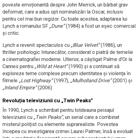
poveste emoționantă despre John Merrick, un bărbat grav
deformat, care a adus opt nominalizări la Oscar, inclusiv
pentru cel mai bun regizor. Cu toate acestea, adaptarea lui
Lynch a romanului SF
„Dune”
(1984) a fost un eșec comercial
și critic.
Lynch a revenit spectaculos cu
„Blue Velvet”
(1986), un
thriller psihologic întunecător, considerat o piatră de temelie
a cinematografiei moderne. Ulterior, a câștigat Palme d’Or la
Cannes pentru
„Wild at Heart”
(1990) și a continuat să
exploreze teme complexe precum identitatea și violența în
filmele
„Lost Highway”
(1997),
„Mulholland Drive”
(2001) și
„Inland Empire”
(2006).
Revoluția televiziunii cu „Twin Peaks”
În 1990, Lynch a schimbat pentru totdeauna peisajul
televiziunii cu
„Twin Peaks”
, un serial care a combinat
misterul polițist cu elemente suprarealiste. Povestea
începea cu investigarea crimei Laurei Palmer, însă a evoluat