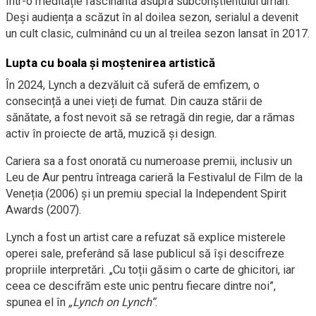
într-o meditație fascinantă asupra subconștientului uman.
Deși audiența a scăzut în al doilea sezon, serialul a devenit
un cult clasic, culminând cu un al treilea sezon lansat în 2017.
Lupta cu boala și moștenirea artistică
În 2024, Lynch a dezvăluit că suferă de emfizem, o
consecință a unei vieți de fumat. Din cauza stării de
sănătate, a fost nevoit să se retragă din regie, dar a rămas
activ în proiecte de artă, muzică și design.
Cariera sa a fost onorată cu numeroase premii, inclusiv un
Leu de Aur pentru întreaga carieră la Festivalul de Film de la
Veneția (2006) și un premiu special la Independent Spirit
Awards (2007).
Lynch a fost un artist care a refuzat să explice misterele
operei sale, preferând să lase publicul să își descifreze
propriile interpretări. „Cu toții găsim o carte de ghicitori, iar
ceea ce descifrăm este unic pentru fiecare dintre noi”,
spunea el în
„Lynch on Lynch”
.