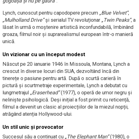
gogoaşă şi nu pe gaură”
.”
Lynch, cunoscut pentru capodopere precum
„Blue Velvet”
,
„Mulholland Drive”
și serialul TV revoluționar
„Twin Peaks”
, a
lăsat în urmă o moștenire artistică inconfundabilă, îmbinând
groaza, filmul noir și suprarealismul european într-o manieră
unică.
Un vizionar cu un început modest
Născut pe 20 ianuarie 1946 în Missoula, Montana, Lynch a
crescut în diverse locuri din SUA, dezvoltând încă din
tinerețe o pasiune pentru artă. După o scurtă carieră în
pictură și scurtmetraje experimentale, Lynch a debutat cu
lungmetrajul
„Eraserhead”
(1977), o operă de umor negru și
neliniște psihologică. Deși inițial a fost primit cu reticență,
filmul a devenit un clasic al proiecțiilor de la miezul nopții,
atrăgând atenția Hollywood-ului.
Un stil unic și provocator
Succesul său a continuat cu
„The Elephant Man”
(1980), o